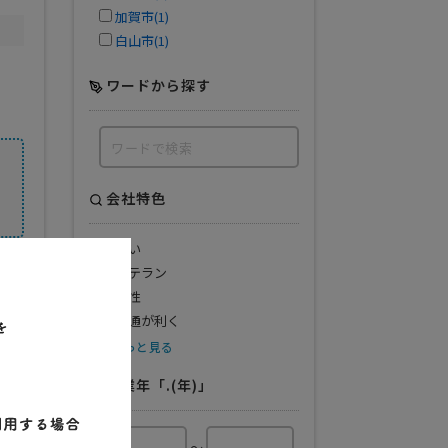
加賀市(1)
白山市(1)
ワードから探す
会社特色
若い
ベテラン
女性
融通が利く
もっと見る
開業年「.(年)」
～