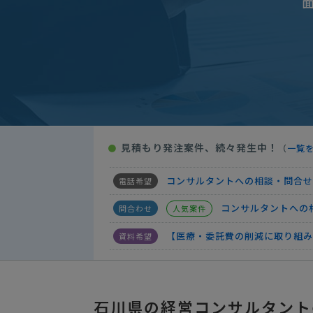
【製造業】ISO認証コンサルティ
補助金申請・支援の相談
予算
店舗コンサルティングの相談・提
コンサルタントへの相談・問合せ
【ISO審査】
15万円まで
見積もり発注案件、続々発生中！
●
（
一覧
【起業の相談】コンサルタント
コンサルタントへの相談・問合せ
コンサルタントへの
人気案件
【医療・委託費の削減に取り組み
【整体サロンの運営
人気案件
【製造業】ISO認証コンサルティ
石川県の経営コンサルタント