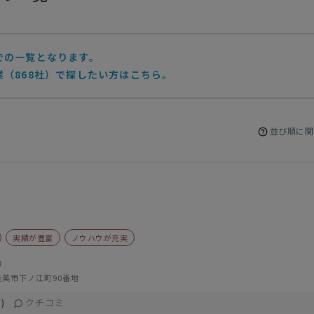
での一覧となります。
（868社）で探したい方はこちら。
並び順に関
実績が豊富
ノウハウが充実
輝
能美市下ノ江町90番地
クチコミ
)