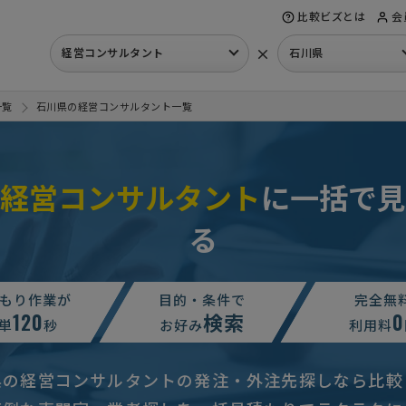
比較ビズとは
会
×
経営コンサルタント
石川県
一覧
石川県の経営コンサルタント一覧
経営コンサルタント
に一括で見
る
への相談・問合せ
相談して決めたい
石川県
相談して決めたい
石川県
もり作業が
目的・条件で
完全無
120
検索
0
相談・問合せ
100万円まで
石川県
単
秒
お好み
利用料
たい】財務コンサルティングの相談
予算上限なし
石川県
県の経営コンサルタントの発注・外注先探しなら比較
】コンサルタントへの相談・問合せ
相談して決めたい
石川県