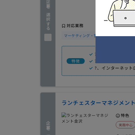
企業を選択する
石川県金
実績(1
対応業務
マーケティング・営業戦略
広告媒体・
?、国内大手広告代
?、デジタル技術に
特徴
?、インターネット
ランチェスターマネジメン
特色
実務中心