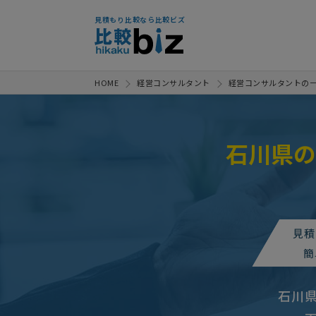
見積もり比較なら比較ビズ
HOME
経営コンサルタント
経営コンサルタントの
石川県の
【起業の相談】コンサルタント
コンサルタントへの相談・問合せ
見積
コンサルタントへの
人気案件
簡
【医療・委託費の削減に取り組み
石川
【整体サロンの運営
人気案件