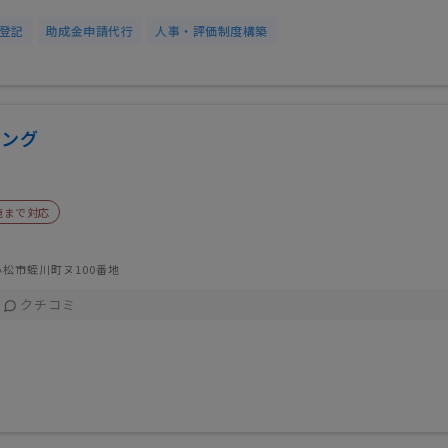
登記
助成金申請代行
人事・評価制度構築
ィング
施まで対応
松市蛭川町ヌ100番地
クチコミ