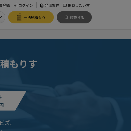
員登録
ログイン
発注案件
掲載したい方
一括見積もり
検索する
積もりす
料
円
ビズ。