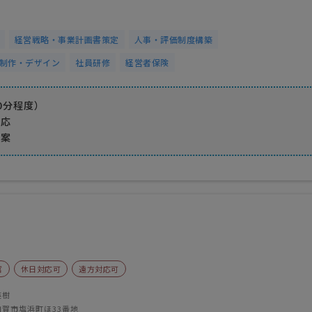
経営戦略・事業計画書策定
人事・評価制度構築
制作・デザイン
社員研修
経営者保険
0分程度）
対応
提案
富
休日対応可
遠方対応可
英樹
加賀市塩浜町ほ33番地