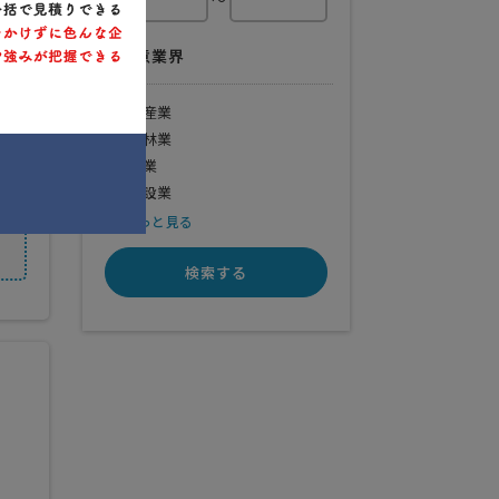
得意業界
水産業
農林業
鉱業
建設業
もっと見る
検索する