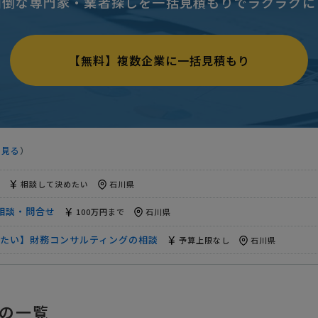
面倒な専門家・業者探しを一括見積もりでラクラクに
ング・ISO審査の相談・提案依頼
1500万円まで
石川県
上限なし
石川県
【無料】複数企業に一括見積もり
案依頼
予算上限なし
石川県
予算上限なし
石川県
石川県
を見る
）
への相談・問合せ
相談して決めたい
石川県
相談して決めたい
石川県
相談・問合せ
100万円まで
石川県
たい】財務コンサルティングの相談
予算上限なし
石川県
】コンサルタントへの相談・問合せ
相談して決めたい
石川県
ング・ISO審査の相談・提案依頼
1500万円まで
石川県
の一覧