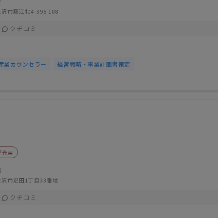
史
沢市藤江北4-395 108
クチコミ
産業カウンセラー
経営戦略・事業計画書策定
が充実
昭
沢市疋田1丁目33番地
クチコミ