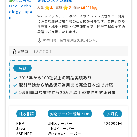
4
2
人気
実績
価格
400000円
Webシステム、データベースやインフラ環境など、開発
に必要な周辺環境全般のご支援が可能です。要件定義か
ら設計・構築・検証・保守運用まで、開発工程の全ての
段階でご支援いたします。
神奈川県川崎市高津区久地1-11-7-3
実績(2)
クチコミ
特徴
2015年から100社以上の納品実績あり
取引開始から納品保守運用まで完全日本語で対応
1週間簡単な案件から20人月以上の案件も対応可能
対応言語
対応サーバー環境・DB
人月例
PHP
UNIXサーバー
400000円
Java
LINUXサーバー
C
ASP.NET
Windowsサーバー