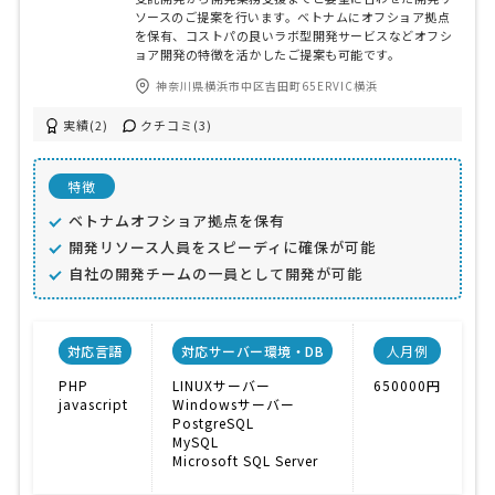
ソースのご提案を行います。ベトナムにオフショア拠点
を保有、コストパの良いラボ型開発サービスなどオフシ
ョア開発の特徴を活かしたご提案も可能です。
神奈川県横浜市中区吉田町65ERVIC横浜
実績(2)
クチコミ(3)
特徴
ベトナムオフショア拠点を保有
開発リソース人員をスピーディに確保が可能
自社の開発チームの一員として開発が可能
対応言語
対応サーバー環境・DB
人月例
PHP
LINUXサーバー
650000円
javascript
Windowsサーバー
C
PostgreSQL
MySQL
Microsoft SQL Server