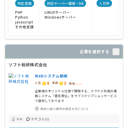
対応言語
対応サーバー環境・DB
人月例
PHP
LINUXサーバー
E
Python
Windowsサーバー
マ
javascript
CM
その他言語
企業を選択する
ソフト総研株式会社
Webシステム開発
4
2
人気
実績
価格
-----
企業様のオリジナル仕様で開発する、クラウド利用の業
務システム「客先専伝」をサブスクリプションサービス
で提供しております
神奈川県川崎市中原区木月3-22-6
クチコミ(1)
実績