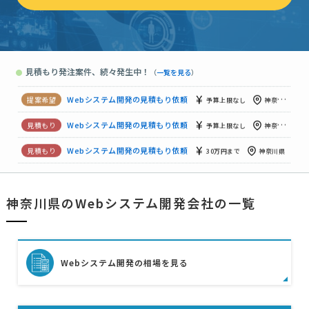
Webシステム開発の見積もり依頼
予算上限なし
神奈川県
Webシステム開発の見積もり依頼
10万円まで
神奈川県
見積もり発注案件、続々発生中！
●
（
一覧を見る
）
【神奈川県内の企業様のみ希望 物販のECサイト構築】の見積もり依頼
Webシステム開発の見積もり依頼
予算上限なし
神奈川県
Webシステム開発の見積もり依頼
予算上限なし
神奈川県
Webシステム開発の見積もり依頼
30万円まで
神奈川県
Webシステム開発の見積もり依頼
相談して決めたい
神奈川県
神奈川県のWebシステム開発会社の一覧
Webシステム開発の見積もり依頼
相談して決めたい
神奈川県
【ミステリーショッパー（実店舗調査）機能の新規開発】の見積もり依頼
Webシステム開発の相場を見る