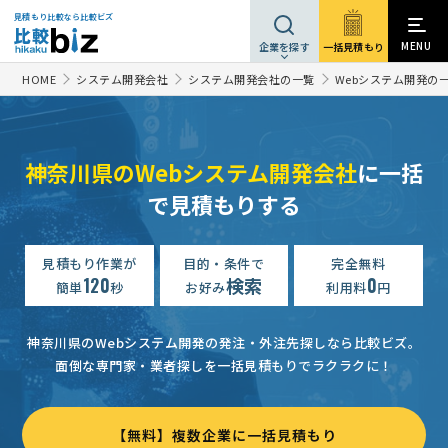
見積もり比較なら比較ビズ
MENU
一括見積もり
企業を探す
HOME
システム開発会社
システム開発会社の一覧
Webシステム開発の
神奈川県のWebシステム開発会社
に一括
で見積もりする
Webシステム開発の見積もり依頼
予算上限なし
神奈川県
Webシステム開発の見積もり依頼
見積もり作業が
目的・条件で
予算上限なし
完全無料
神奈川県
120
検索
0
簡単
秒
お好み
利用料
円
Webシステム開発の見積もり依頼
30万円まで
神奈川県
Webシステム開発の見積もり依頼
相談して決めたい
神奈川県
神奈川県のWebシステム開発の発注・外注先探しなら比較ビズ。
面倒な専門家・業者探しを一括見積もりでラクラクに！
Webシステム開発の見積もり依頼
相談して決めたい
神奈川県
【ミステリーショッパー（実店舗調査）機能の新規開発】の見積もり依頼
【無料】複数企業に一括見積もり
Webシステム開発の見積もり依頼
予算上限なし
神奈川県