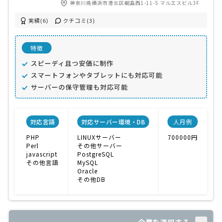
神奈川県横浜市港北区綱島西1-11-5 マルエスビル3F
実績(6)
クチコミ(3)
特徴
スピーディ且つ安価に制作
スマートフォンやタブレットにも対応可能
サーバーの保守管理も対応可能
対応言語
対応サーバー環境・DB
人月例
PHP
LINUXサーバー
700000円
E
Perl
その他サーバー
javascript
PostgreSQL
E
その他言語
MySQL
Oracle
その他DB