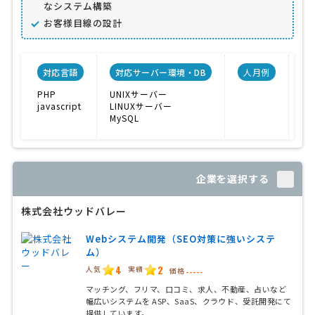
なシステム構築
お客様目線の設計
対応言語
対応サーバー環境・DB
人月例
PHP
UNIXサーバー
E
javascript
LINUXサーバー
CM
MySQL
受
企業を選択する
株式会社ウッドバレー
Webシステム開発（SEO対策に強いシステ
ム）
4
2
人気
実績
価格
-----
マッチング、フリマ、口コミ、求人、不動産、占いなど
幅広いシステムを ASP、SaaS、クラウド、受託開発にて
提供しています。