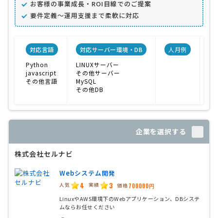
お客様の事業成長・ROI目線でのご提案
要件定義〜運用支援まで柔軟に対応
対応言語
対応サーバー環境・DB
人月例
Python
LINUXサーバー
E
javascript
その他サーバー
マ
その他言語
MySQL
求
その他DB
企業を選択する
株式会社セルナビ
Webシステム開発
4
3
人気
実績
価格
700000円
LinuxやAWS環境下のWebアプリケーション、DBシステ
ムならお任せください