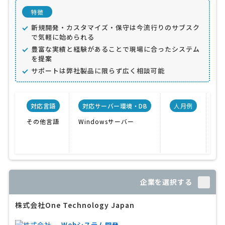
特徴
新規開発・カスタマイズ・保守は今流行りのサブスク
で気軽に始められる
豊富な実績と経験があることで現場に合ったシステム
を提案
サポートは弊社製品に限らず広く相談可能
対応言語
対応サーバー環境・DB
人月例
その他言語
Windowsサーバー
勤
受
顧
企業を選択する
株式会社One Technology Japan
Webシステム開発