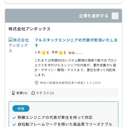
企業を選択する
株式会社アンボックス
フルスタックエンジニアの代表が担当いたしま
す
4
4
人気
実績
価格
-----
これまで10年間WEBシステム開発の現場で数々のプロジ
ェクトを手がけたエンジニアの代表が、要件定義から設
計・デザイン・開発・テストまで、責任を持って対応致
します。
神奈川県横浜市都筑区茅ケ崎東1-1-2-1004
実績(6)
クチコミ(2)
特徴
熟練エンジニアの代表が責任を持って対応
自社製フレームワークを用いた高品質でリーズナブル