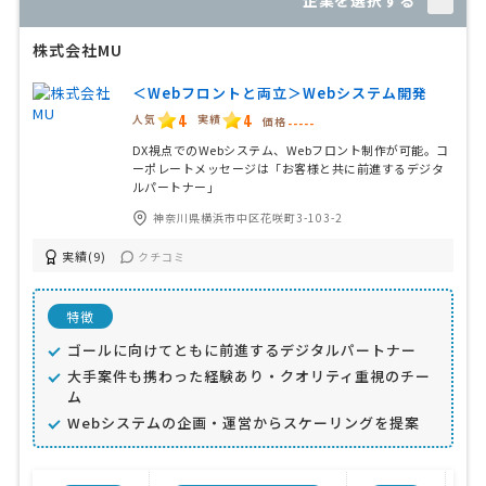
企業を選択する
株式会社MU
＜Webフロントと両立＞Webシステム開発
4
4
人気
実績
価格
-----
DX視点でのWebシステム、Webフロント制作が可能。コ
ーポレートメッセージは「お客様と共に前進するデジタ
ルパートナー」
神奈川県横浜市中区花咲町3-103-2
実績(9)
クチコミ
特徴
ゴールに向けてともに前進するデジタルパートナー
大手案件も携わった経験あり・クオリティ重視のチー
ム
Webシステムの企画・運営からスケーリングを提案