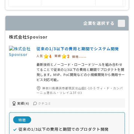
企業を選択する
株式会社Spovisor
従来の1/3以下の費用と期間でシステム開発
4
3
人気
実績
価格
-----
最新技術とノーコード・ローコードツールを組み合わせ
てることで従来の1/3以下の費用と期間でプロダクトを開
発します。MVP、PoC開発などの小規模開発から商用サー
ビス対応可能。
神奈川県横浜市都筑区北山田1-10-5 ヴィ・ド・カンパ
ーニュ港北ル・ソレイユ3F-03
実績(4)
クチコミ
特徴
従来の1/3以下の費用と期間でのプロダクト開発