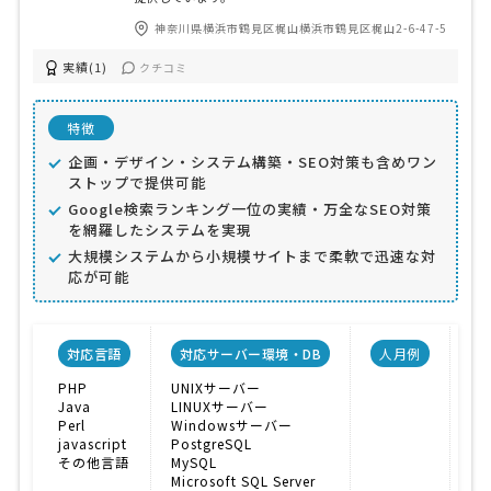
神奈川県横浜市鶴見区梶山横浜市鶴見区梶山2-6-47-5
実績(1)
クチコミ
特徴
企画・デザイン・システム構築・SEO対策も含めワン
ストップで提供可能
Google検索ランキング一位の実績・万全なSEO対策
を網羅したシステムを実現
大規模システムから小規模サイトまで柔軟で迅速な対
応が可能
対応言語
対応サーバー環境・DB
人月例
PHP
UNIXサーバー
マ
Java
LINUXサーバー
CM
Perl
Windowsサーバー
口
javascript
PostgreSQL
その他言語
MySQL
Microsoft SQL Server