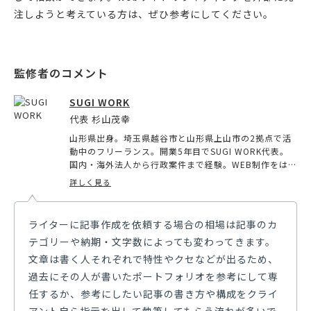
注しようと考えている方は、ぜひ参考にしてください。
SUGI WORK
代表 杉山茂幸
山形県出身。埼玉県越谷市と山形県上山市の2拠点で活
動中のフリーランス。開業5年目でSUGI WORK代表。
国内・海外法人から行政案件まで経験。WEB制作をはじ
め、デザイナー・エンジニア・出張撮影・ドローン空
詳しく見る
撮・取材・自社メディア運営など幅広い分野で活動中。
中小企業の課題解決が得意。
ライターに記事作成を依頼する場合の相場は記事のカ
テゴリーや納期・文字数によっても変わってきます。
文章は書く人それぞれで特性やクセなどが出るため、
過去にその人が書いたポートフォリオを参考にして専
任するか、参考にしたい記事の書き方や構成をクライ