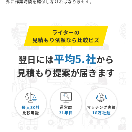
外に作業時間を確保しなければなりません。
ライターの
見積もり依頼なら比較ビズ
平均5.社
翌日には
から
見積もり提案が届きます
最大30社
運営歴
マッチング実績
21
年目
18
万社超
比較可能