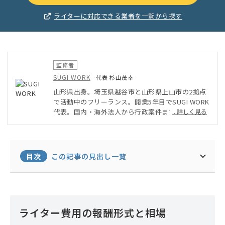
ライターに対応できる業者を一覧から探す
監修者
SUGI WORK
代表 杉山茂幸
山形県出身。埼玉県越谷市と山形県上山市の2拠点
で活動中のフリーランス。開業5年目でSUGI WORK
代表。国内・海外法人から行政案件まで経験。WEB
...詳しく見る
制作をはじめ、デザイナー・エンジニア・出張撮
影・ドローン空撮・取材・自社メディア運営など幅
広い分野で活動中。中小企業の課題解決が得意。
目次
この記事の見出し一覧
ライター費用の報酬形式と相場