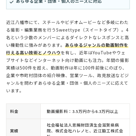
あらゆる企業・団体・個人のニーズに対応
近江八幡市にて、スチールやビデオムービーなど多岐にわた
る撮影・編集業務を行うSweettype（スイートタイプ）。4
名という少数のメンバーによるダイレクトなレスポンスと高
い機動性に強みがあります。
あらゆるジャンルの動画制作を
行える高い技術とノウハウ
を有し、近年はYouTubeやウェ
ブサイトなどインターネット向け動画にも注力。年間の撮影
実績は500件を超え、動画制作は年に100件前後にのぼり、
企業や市町村団体の紹介映像、営業ツール、政見放送などジ
ャンルを問わずあらゆる企業・団体・個人のニーズに応えて
います。
料金
動画撮影料：3.5万円から6.3万円以上
社会福祉法人恩賜財団済生会滋賀県病
実績
院、株式会社ハレノヒ、近江鍛工株式会