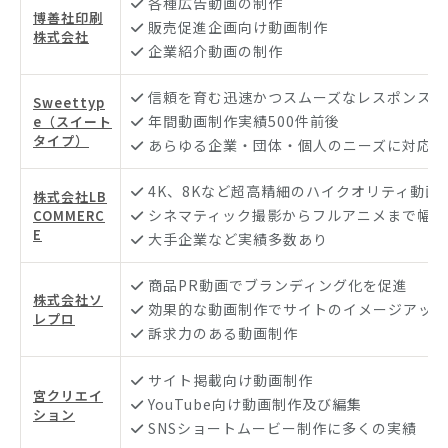
各種広告動画の制作
博善社印刷
販売促進企画向け動画制作
株式会社
企業紹介動画の制作
信頼を育む迅速かつスムーズなレスポンス
Sweettyp
年間動画制作実績500件前後
e（スイート
タイプ）
あらゆる企業・団体・個人のニーズに対応
4K、8Kなど超高精細のハイクオリティ動画
株式会社LB
シネマティック撮影からフルアニメまで幅広
COMMERC
E
大手企業など実績多数あり
商品PR動画でブランディング化を促進
株式会社ソ
効果的な動画制作でサイトのイメージアップ
レプロ
訴求力のある動画制作
サイト掲載向け動画制作
宮クリエイ
YouTube向け動画制作及び編集
ション
SNSショートムービー制作に多くの実績