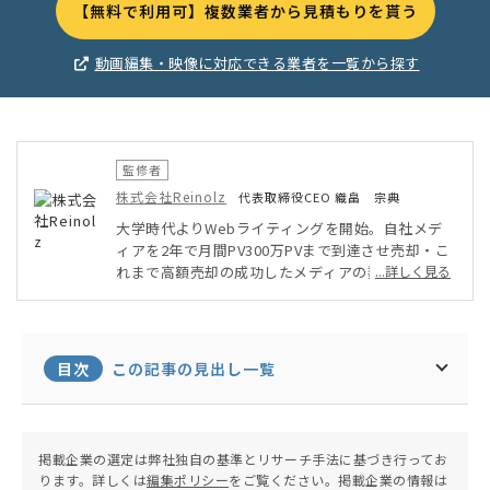
【無料で利用可】複数業者から見積もりを貰う
動画編集・映像に対応できる業者を一覧から探す
監修者
株式会社Reinolz
代表取締役CEO 織畠 宗典
大学時代よりWebライティングを開始。自社メデ
ィアを2年で月間PV300万PVまで到達させ売却・こ
れまで高額売却の成功したメディアの数は35サイ
...詳しく見る
トを超えコンサルティングで関わったサイト数は1
000サイト上、その中で86%のサイトが1年で飛躍
的な成長を遂げた。またSEO分野における国内TOP
10ノミネート実績がある。SEO分野では講師も務
目次
この記事の見出し一覧
めた経験があり、これまで100名を超えるSEOプロ
フェッショナルへ講義を行なっている。現在は数多
くの企業へWebマーケティング全般のコンサルテ
ィングを行っており、株式会社Reinolz代表取締役
掲載企業の選定は弊社独自の基準とリサーチ手法に基づき行ってお
としてクライアントからの要望に応える。
ります。詳しくは
編集ポリシー
をご覧ください。掲載企業の情報は