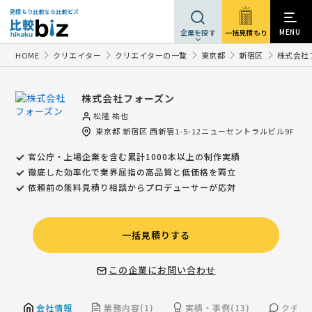
見積もり比較なら比較ビズ
MENU
一括見積もり
企業を探す
HOME
クリエイター
クリエイターの一覧
東京都
新宿区
株式会社
株式会社フォーズン
松隆 祐也
東京都
新宿区
西新宿1-5-12ニューセントラルビル9F
官公庁・上場企業を含む累計1000本以上の制作実績
徹底した効率化で業界屈指の高品質と低価格を両立
依頼前の無料見積り相談からプロデューサーが応対
一括見積りする
この企業にお問い合わせ
会社情報
業務内容(1)
実績・事例(13)
クチコミ