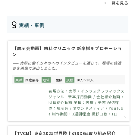
一覧を見る
実績・事例
【展示会動画】歯科クリニック 新卒採用プロモーショ
ン
—— 実際に働く方々のへのインタビューを通じて、職場の快適
さを映像で演出しました。
業種
医療業界
地域
千葉県
規模
10人～30人
表現方法：実写 / インフォグラフィックス
ジャンル：新卒採用動画 / 会社紹介動画 /
団体紹介動画 業種：医療 / 美容 配信媒
体：展示会 / オウンドメディア / YouTub
e 制作期間：3週間程度 撮影日数：1日
【TVCM】東京2025世界陸上のSDGs取り組み紹介