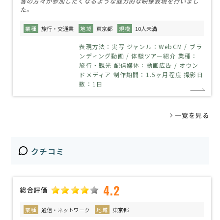
客の方々が参加したくなるような魅力的な映像表現を行いまし
た。
業種
旅行・交通業
地域
東京都
規模
10人未満
表現方法：実写 ジャンル：WebCM / ブラ
ンディング動画 / 体験ツアー紹介 業種：
旅行・観光 配信媒体：動画広告 / オウン
ドメディア 制作期間：1.5ヶ月程度 撮影日
数：1日
一覧を見る
クチコミ
4.2
総合評価
業種
通信・ネットワーク
地域
東京都