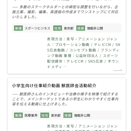
—— 多数のステークホルダーとの綿密な調整を行いながら、企
画立案、撮影、編集、英語版の作成までワンストップにて対応
いたしました。
業種
スポーツビジネス
地域
東京都
規模
情報非公開
表現方法：実写・アニメーション ジャン
ル：プロモーション動画 / テレビCM / SN
S広告動画 / コンセプト動画 / ブランディ
ング動画 業種：公益財団法人 / スポーツ
配信媒体：テレビCM / SNS広告 / オウン
ドメディ …
小学生向け仕事紹介動画 獣医師会活動紹介
—— 獣医師さんのインタビューや治療の様子を映像で紹介する
ことで、メインターゲットである小学生にわかりやすく仕事内
容を伝える動画に仕上げました。
業種
医療業界
地域
東京都
規模
情報非公開
表現方法：実写 / アニメーション ジャン