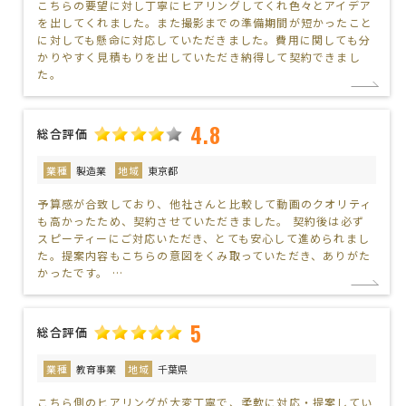
こちらの要望に対し丁寧にヒアリングしてくれ色々とアイデア
を出してくれました。また撮影までの準備期間が短かったこと
に対しても懸命に対応していただきました。費用に関しても分
かりやすく見積もりを出していただき納得して契約できまし
た。
4.8
総合評価
業種
製造業
地域
東京都
予算感が合致しており、他社さんと比較して動画のクオリティ
も高かったため、契約させていただきました。 契約後は必ず
スピーティーにご対応いただき、とても安心して進められまし
た。提案内容もこちらの意図をくみ取っていただき、ありがた
かったです。 …
5
総合評価
業種
教育事業
地域
千葉県
こちら側のヒアリングが大変丁寧で、柔軟に対応・提案してい