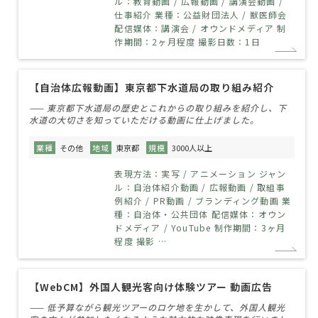
ル：教育動画 / 広報動画 / 講演会動画 /
仕事紹介 業種：公益財団法人 / 獣医師会
配信媒体：講演会 / オウンドメディア 制
作期間：2ヶ月程度 撮影日数：1日
【自治体広報動画】東京都下水道局の取り組み紹介
—— 東京都下水道局の歴史とこれからの取り組みを紹介し、下
水道の大切さを知っていただける動画に仕上げました。
業種
その他
地域
東京都
規模
3000人以上
表現方法：実写 / アニメーション ジャン
ル：自治体紹介動画 / 広報動画 / 取組事
例紹介 / PR動画 / ブランディング動画 業
種：自治体・公共団体 配信媒体：オウン
ドメディア / YouTube 制作期間：3ヶ月
程度 撮影 …
【WebCM】外国人観光客向け体験ツアー 動画広告
—— 低予算ながら観光ツアーのロケ地を生かして、外国人観光