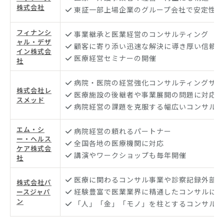
株式会社
東証一部上場企業のグループ会社で安定性あ
フィナンシ
事業継承と医業経営のコンサルティング
ャル・デザ
顧客に寄り添い迅速な解決に導き厚い信頼を
イン株式会
医療経営セミナーの開催
社
病院・医院の経営強化コンサルティングサー
株式会社レ
医療施設の後継者や事業展開の問題に対応す
スメッド
病院経営の課題を克服する幅広いコンサルテ
エム・シ
病院経営の頼れるパートナー
ー・ヘルス
全国各地の医療機関に対応
ケア株式会
講演やワークショップも毎年開催
社
医療に関わるコンサル事業や診察記録外部保
株式会社パ
経験豊富で医業業界に精通したコンサルによ
ースジャパ
ン
「人」「金」「モノ」を柱とするコンサルテ