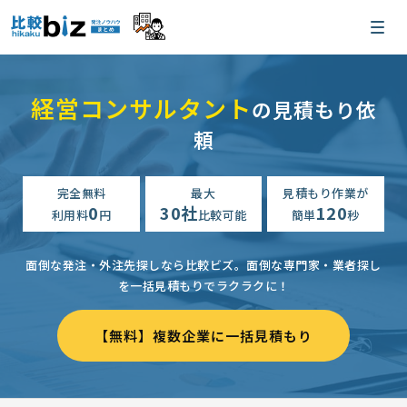
経営コンサルタント
の見積もり依
頼
完全無料
最大
見積もり作業が
0
30社
120
利用料
円
比較可能
簡単
秒
面倒な発注・外注先探しなら比較ビズ。
面倒な専門家・業者探し
を一括見積もりでラクラクに！
【無料】複数企業に一括見積もり