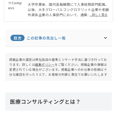
大学卒業後、国内金融機関にて人事総務部門配属。
以後、大手グローバルコングロマリット企業や老舗
外資系企業の人事部門において、通算30年以上にわ
...詳しく見る
たり多様な経験を積む。企業の買収合併による統合
インテグレーションも3度経験。小規模同士の合弁
など、早期統合効果を狙う際の計画策定、実行の支
援にも強みがある。
目次
この記事の見出し一覧
掲載企業の選定は弊社独自の基準とリサーチ手法に基づき行ってお
ります。詳しくは
編集ポリシー
をご覧ください。掲載企業の情報は
変更されている場合がございます。掲載企業へのお仕事の依頼は十
分な確認を行ったうえで、お客様の判断と責任でお願いいたします
医療コンサルティングとは？