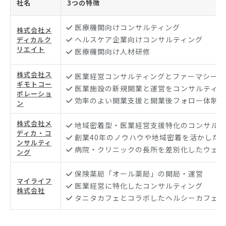
社名
3つの特徴
医療機関向けコンサルティング
株式会社メ
ヘルスケア企業向けコンサルティング
ディカルク
リエイト
医療機関向け人材研修
株式会社ス
医業経営コンサルティングとファーマシー事
ギモトコー
医業施設の新規開業と運営をコンサルティン
ポレーショ
効率のよい開業支援と開業後フォロー体制の
ン
株式会社メ
地域密着型・医業経営支援特化のコンサルテ
ディカ・コ
創業40年のノウハウや地域密着を活かした
ンサルティ
病院・クリニックの長所を差別化したウェブ
ング
保険薬局「オール薬局」の開局・運営
マイライフ
医業経営に特化したコンサルティング
株式会社
タニタカフェとコラボしたヘルシーカフェを