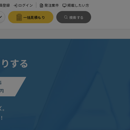
員登録
ログイン
発注案件
掲載したい方
一括見積もり
検索する
もりする
料
円
ズ。
！