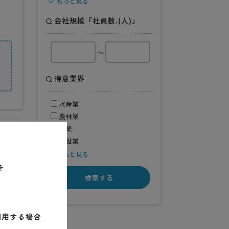
もっと見る
会社規模「社員数.(人)」
～
得意業界
水産業
農林業
鉱業
建設業
もっと見る
検索する