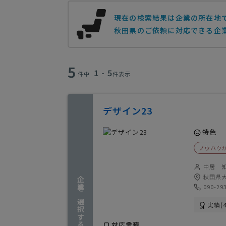
現在の検索結果は企業の所在地
秋田県のご依頼に対応できる企業
5
1 - 5
件中
件表示
デザイン23
特色
ノウハウ
中居 
秋田県大
企業を選択する
090-29
実績(4
対応業務