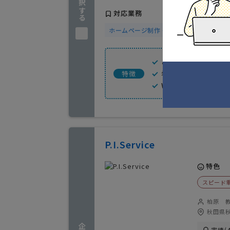
対応業務
ホームページ制作・デザイン
ご相談・お見積り
希望機能は設計で
特徴
Wordpressに強い
P.I.Service
特色
スピード
柏原 
秋田県秋
実績(4