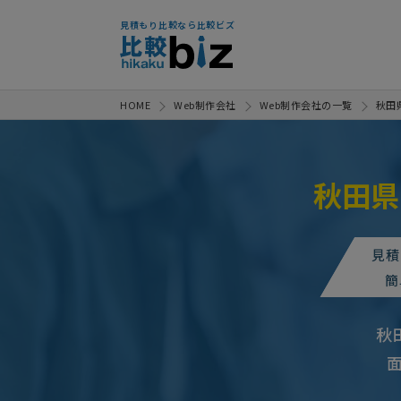
見積もり比較なら比較ビズ
HOME
Web制作会社
Web制作会社の一覧
秋田
秋田県
ホームページ制作の見積もり依頼
ホームページ制作の見積もり依頼
見積
ホームページ制作の見積もり依頼
簡
【店舗を開業！】そ
人気案件
秋
ホームページ制作の
人気案件
【秋田県内の業者希望】「物件の