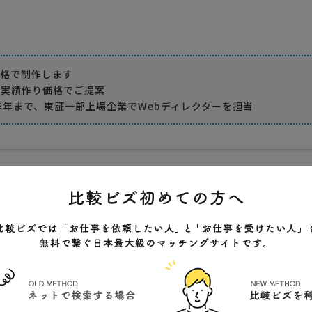
価格で制作します
、実績作り価格でご提案
昨年まで、東証一部上場企業でWebディレクターを担当
重視
デザイン力重視
遠方対応可
健太
田市新屋船場町2-8
クチコミ