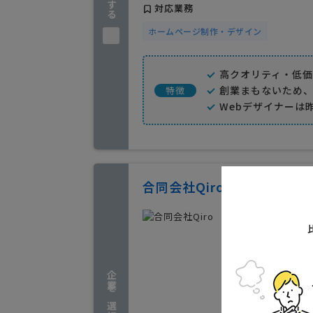
対応業務
ホームページ制作・デザイン
高クオリティ・低
創業まもないため
特徴
Webデザイナーは
合同会社Qiro
特色
スピード
保坂 
企業を選択する
秋田県秋
実績