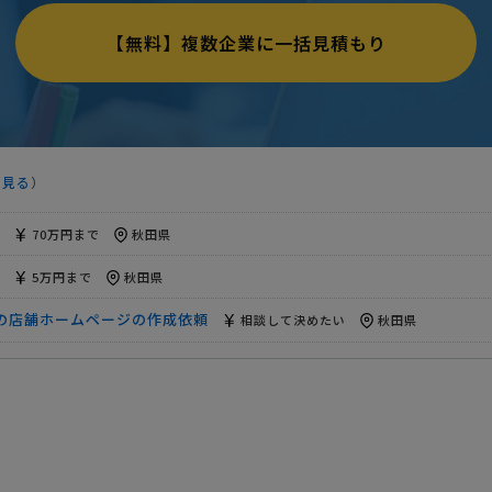
150万円まで
秋田県
【無料】複数企業に一括見積もり
70万円まで
秋田県
ョップへの新規出店」ECサイト（ネットショップ）制作の …
7万円まで
会社への相談・問合せ
15万円まで
秋田県
を見る
）
予算上限なし
秋田県
70万円まで
秋田県
5万円まで
秋田県
の店舗ホームページの作成依頼
相談して決めたい
秋田県
見積もり依頼
相談して決めたい
秋田県
ＰRホームページ制作」の見積もり依頼
予算上限なし
秋田県
覧