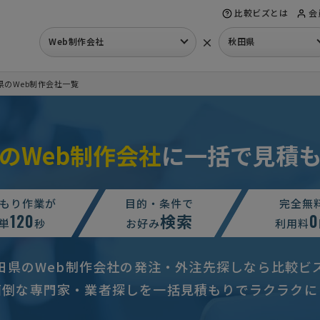
比較ビズとは
会
×
Web制作会社
秋田県
県のWeb制作会社一覧
のWeb制作会社
に一括で見積
予算上限なし
秋田県
70万円まで
秋田県
もり作業が
目的・条件で
完全無
120
検索
0
5万円まで
秋田県
単
秒
お好み
利用料
の店舗ホームページの作成依頼
相談して決めたい
秋田県
田県のWeb制作会社の発注・外注先探しなら比較ビ
見積もり依頼
相談して決めたい
秋田県
面倒な専門家・業者探しを一括見積もりでラクラクに
ＰRホームページ制作」の見積もり依頼
予算上限なし
秋田県