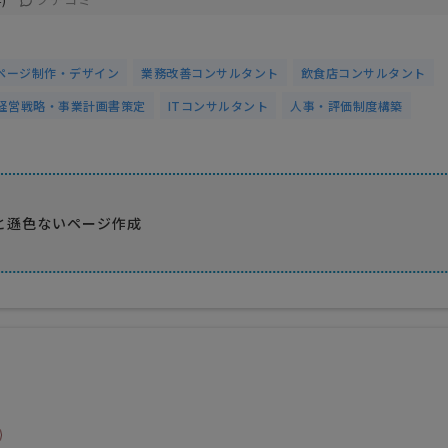
ページ制作・デザイン
業務改善コンサルタント
飲食店コンサルタント
経営戦略・事業計画書策定
ITコンサルタント
人事・評価制度構築
と遜色ないページ作成
料