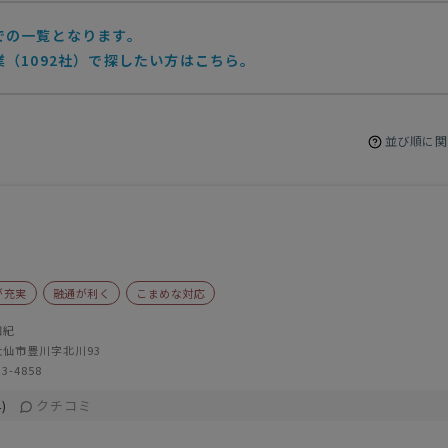
での一覧となります。
（1092社）で探したい方はこちら。
並び順に関
が充実
融通が利く
こまめな対応
知紀
仙市豊川字北川93
33-4858
クチコミ
)