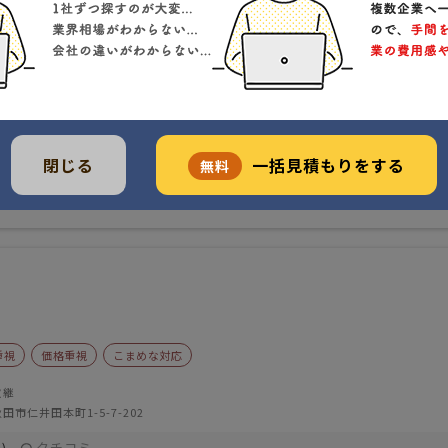
は無料
対応
閉じる
一括見積もりをする
無料
重視
価格重視
こまめな対応
教継
田市仁井田本町1-5-7-202
クチコミ
)