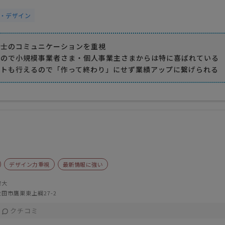
・デザイン
同士のコミュニケーションを重視
るので小規模事業者さま・個人事業主さまからは特に喜ばれている
ートも行えるので「作って終わり」にせず業績アップに繋げられる
デザイン力重視
最新情報に強い
智大
田市鷹巣東上綱27-2
クチコミ