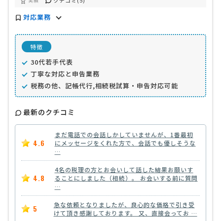
クチコミ(5)
実績
対応業務
特徴
30代若手代表
丁寧な対応と申告業務
税務の他、記帳代行,相続税試算・申告対応可能
最新のクチコミ
まだ電話での会話しかしていませんが、1番最初
4.6
にメッセージをくれた方で、会話でも優しそうな
…
4名の税理の方とお会いして話した結果お願いす
4.8
ることにしました（相続）。 お会いする前に質問
…
急な依頼となりましたが、良心的な価格で引き受
5
けて頂き感謝しております。 又、直接会ってお …