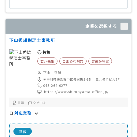
…
企業を選択する
下山秀雄税理士事務所
特色
若い先生
こまめな対応
実績が豊富
下山 秀雄
神奈川県横浜市中区長者町5-85 三共横浜ビル7F
045-264-0277
https://www.shimoyama-office.jp/
実績
クチコミ
対応業務
特徴