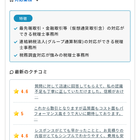
特徴
最先端取引・金融取引等（仮想通貨取引含）の対応が
できる税理士事務所
連結納税法人(グループ通算制度)の対応ができる税理
士事務所
税務調査対応が強みの税理士事務所
最新のクチコミ
質問に対して迅速に回答してもらえて、私の認識
4.6
不足も丁寧に正していただけました。信頼がおけ
…
これから取引となりますが品質面もコスト面もパ
5
フォーマンス高そうで大いに期待しております。
…
レスポンスがとても早かったことと、お見積りの
4.6
内容がとてもシンプルでわかりやすく、費用も安