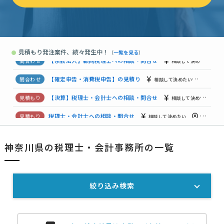
【横浜市内の税理事務所希望】税理士・会計士への相談・問合せ
税理士・会計士への相談・問合せ
相談して決めたい
神奈川県
見積もり発注案件、続々発生中！
●
（
一覧を見る
）
【個人事業の小児クリニック】顧問税理士の見積もり依頼
相談
【宗教法人】顧問税理士への相談・問合せ
相談して決めたい
【確定申告・消費税申告】の見積り
相談して決めたい
神奈川
【決算】税理士・会計士への相談・問合せ
相談して決めたい
税理士・会計士への相談・問合せ
相談して決めたい
神奈川県
神奈川県の税理士・会計事務所の一覧
顧問税理士の見積もり依頼
相談して決めたい
神奈川県
【3月決算、1億円を超える売上を計上】顧問税理士への相談・問合せ
絞り込み検索