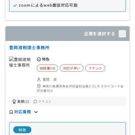
zoomによるweb面談対応可能
企業を選択する
豊岡淑税理士事務所
特色
税務署OB
対応が早い
フランク
豊岡 淑
神奈川県横浜市金沢区釜利谷東2-21-8 スカイコート金
沢文庫302
実績(1)
クチコミ
対応業務
特徴