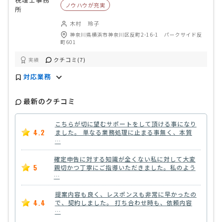
ノウハウが充実
木村 玲子
神奈川県横浜市神奈川区反町2-16-1 パークサイド反
町601
クチコミ(7)
実績
対応業務
最新のクチコミ
こちらが切に望むサポートをして頂ける事になり
4.2
ました。 単なる業務処理に止まる事無く、本質
…
確定申告に対する知識が全くない私に対して大変
5
親切かつ丁寧にご指導いただきました。私のよう
…
提案内容も良く、レスポンスも非常に早かったの
4.4
で、契約しました。 打ち合わせ時も、依頼内容
…