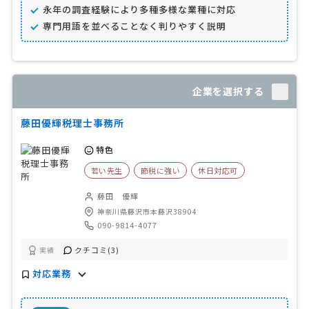
永年の調査経験により多種多様な業種に対応
専門用語を並べることなく判りやすく説明
企業を選択する
藤田優輝税理士事務所
特色
若い先生
節税に強い
休日対応可
藤田 優輝
神奈川県藤沢市本藤沢38904
090-9814-4077
クチコミ(3)
実績
対応業務