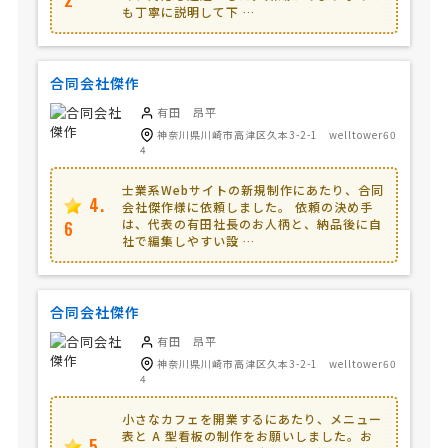
2
も丁寧に説明して下 …
合同会社傑作
有田 昂平
神奈川県川崎市高津区久本3-2-1 welltower60
4
士業系Webサイトの新規制作にあたり、合同
4.
会社傑作様に依頼しました。 依頼の決め手
は、代表の有田社長のお人柄と、納品後に自
6
社で編集しやすい設 …
合同会社傑作
有田 昂平
神奈川県川崎市高津区久本3-2-1 welltower60
4
小さなカフェを開業するにあたり、メニュー
表と A 型看板の制作をお願いしました。お
5