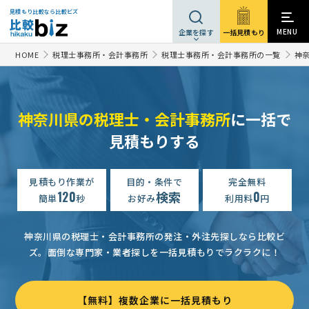
見積もり比較なら比較ビズ
MENU
一括見積もり
企業を探す
HOME
税理士事務所・会計事務所
税理士事務所・会計事務所の一覧
神
神奈川県の税理士・会計事務所
に一括で
見積もりする
【宗教法人】顧問税理士への相談・問合せ
相談して決めたい
【確定申告・消費税申告】の見積り
見積もり作業が
目的・条件で
相談して決めたい
完全無料
神奈川
120
検索
0
簡単
秒
お好み
利用料
円
【決算】税理士・会計士への相談・問合せ
相談して決めたい
税理士・会計士への相談・問合せ
相談して決めたい
神奈川県
神奈川県の税理士・会計事務所の発注・外注先探しなら比較ビ
ズ。
面倒な専門家・業者探しを一括見積もりでラクラクに！
顧問税理士の見積もり依頼
相談して決めたい
神奈川県
【3月決算、1億円を超える売上を計上】顧問税理士への相談・問合せ
【無料】複数企業に一括見積もり
【9月決算の法人の申告と相続税対策】の見積もり依頼
相談して