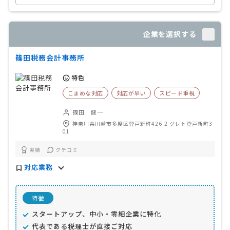
企業を選択する
篠田税務会計事務所
特色
こまめな対応
対応が早い
スピード重視
篠田 健一
神奈川県川崎市多摩区登戸新町426-2 グレト登戸新町3
01
実績
クチコミ
対応業務
特徴
スタートアップ、中小・零細企業に特化
代表である税理士が直接ご対応