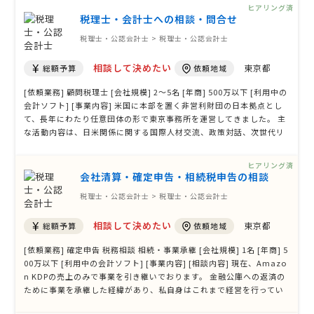
した。 大変恐縮ながら、予算が限られており【年間総額15万円（月額
ヒアリング済
顧問料 …
税理士・会計士への相談・問合せ
税理士・公認会計士 > 税理士・公認会計士
相談して決めたい
東京都
総額予算
依頼地域
[依頼業務] 顧問税理士 [会社規模] 2〜5名 [年商] 500万以下 [利用中の
会計ソフト] [事業内容] 米国に本部を置く非営利財団の日本拠点とし
て、長年にわたり任意団体の形で東京事務所を運営してきました。 主
な活動内容は、日米関係に関する国際人材交流、政策対話、次世代リ
ーダー育成、米国・日本双方の政府関係者や専門家を対象とした交流
事業などです。 現在、この東京事務所を日本国内で一般社団法人（普
ヒアリング済
通型）理事 …
会社清算・確定申告・相続税申告の相談
税理士・公認会計士 > 税理士・公認会計士
相談して決めたい
東京都
総額予算
依頼地域
[依頼業務] 確定申告 税務相談 相続・事業承継 [会社規模] 1名 [年商] 5
00万以下 [利用中の会計ソフト] [事業内容] [相談内容] 現在、Amazo
n KDPの売上のみで事業を引き継いでおります。 金融公庫への返済の
ために事業を承継した経緯があり、私自身はこれまで経営を行ってい
たわけではないため、税務や会計について詳しくありません。 今年度