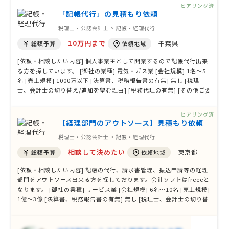
ヒアリング済
「記帳代行」の見積もり依頼
税理士・公認会計士 > 記帳・経理代行
10万円まで
千葉県
総額予算
依頼地域
[依頼・相談したい内容] 個人事業主として開業するので記帳代行出来
る方を探しています。 [御社の業種] 電気・ガス業 [会社規模] 1名〜5
名 [売上規模] 1000万以下 [決算書、税務報告書の有無] 無し [税理
士、会計士の切り替え/追加を望む理由] [税務代理の有無] [その他ご要
望、ご質問等]
ヒアリング済
【経理部門のアウトソース】見積もり依頼
税理士・公認会計士 > 記帳・経理代行
相談して決めたい
東京都
総額予算
依頼地域
[依頼・相談したい内容] 記帳の代行、請求書管理、振込申請等の経理
部門をアウトソース出来る方を探しております。会計ソフトはfreeeと
なります。 [御社の業種] サービス業 [会社規模] 6名〜10名 [売上規模]
1億〜3億 [決算書、税務報告書の有無] 無し [税理士、会計士の切り替
え/追加を望む理由] [税務代理の有無] 無し [その他ご要望、ご質問等]