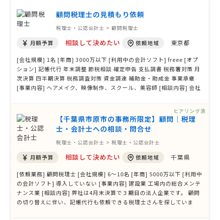
（決算9月）の確定申告書作成をお願いしたく、あわせて来年度に予定
している …
顧問税理士の見積もり依頼
税理士・公認会計士 > 顧問税理士
相談して決めたい
東京都
月額予算
依頼地域
[会社規模] 1名 [年商] 3000万以下 [利用中の会計ソフト] freee [オプ
ション] 記帳代行 年末調整 節税相談 確定申告 支払調書 税務署対策 月
次決算 四半期決算 税務調査対策 資金調達 補助金・助成金 事業承継
[事業内容] ヘアメイク、映像制作、スクール、美容師 [相談内容] 会社
設立を考えています。 顧問税理士 変えようか検討中です。
ヒアリング済
【千葉県市原市の事務所限定】顧問│税理
士・会計士への相談・問合せ
税理士・公認会計士 > 税理士・公認会計士
相談して決めたい
千葉県
月額予算
依頼地域
[依頼業務] 顧問税理士 [会社規模] 6〜10名 [年商] 5000万以下 [利用中
の会計ソフト] 導入していない [事業内容] 建設業 工場内の総合メンテ
ナンス業 [相談内容] 弊社は4月末決算で３期目の法人企業です。 顧問
の切り替えに伴い、記帳代行も依頼できる税理士さんを探していま
す。 ※千葉県市原市の事務所限定でご提案お願いいたします。