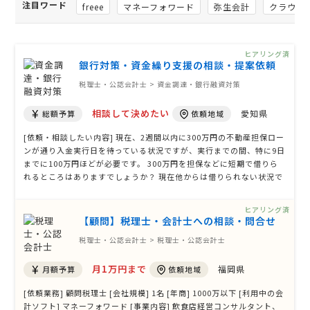
注目ワード
freee
マネーフォワード
弥生会計
クラウド
ヒアリング済
銀行対策・資金繰り支援の相談・提案依頼
税理士・公認会計士 > 資金調達・銀行融資対策
相談して決めたい
愛知県
総額予算
依頼地域
[依頼・相談したい内容] 現在、2週間以内に300万円の不動産担保ロー
ンが通り入金実行日を待っている状況ですが、実行までの間、特に9日
までに100万円ほどが必要です。 300万円を担保などに短期で借りら
れるところはありますでしょうか？ 現在他からは借りられない状況で
す。 【下記は、運営側で確認とれました追加情報となります】 1. 不
動産担保ローンの融資実行予定日はいつでしょうか。 →１６日~
ヒアリング済
２４日までの間に …
【顧問】税理士・会計士への相談・問合せ
税理士・公認会計士 > 税理士・公認会計士
月1万円まで
福岡県
月額予算
依頼地域
[依頼業務] 顧問税理士 [会社規模] 1名 [年商] 1000万以下 [利用中の会
計ソフト] マネーフォワード [事業内容] 飲食店経営コンサルタント、