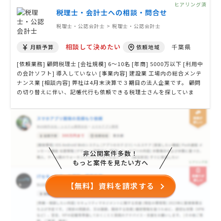
ヒアリング済
確認・修正をご対応い …
税理士・会計士への相談・問合せ
税理士・公認会計士 > 税理士・公認会計士
相談して決めたい
千葉県
月額予算
依頼地域
[依頼業務] 顧問税理士 [会社規模] 6〜10名 [年商] 5000万以下 [利用中
の会計ソフト] 導入していない [事業内容] 建設業 工場内の総合メンテ
ナンス業 [相談内容] 弊社は4月末決算で３期目の法人企業です。 顧問
の切り替えに伴い、記帳代行も依頼できる税理士さんを探していま
す。
非公開案件多数！
もっと案件を見たい方へ
【無料】資料を請求する