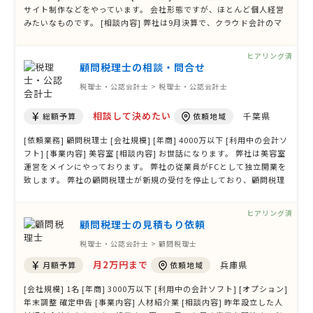
サイト制作などをやっています。 会社形態ですが、ほとんど個人経営
みたいなものです。 [相談内容] 弊社は9月決算で、クラウド会計のマ
ネーフォワードを使用しています。 1名社員の小さい株式会社です。
予定納税の計算、決算を見ていただきたいです。 入力は当方で行いま
ヒアリング済
す。 経費 …
顧問税理士の相談・問合せ
税理士・公認会計士 > 税理士・公認会計士
相談して決めたい
千葉県
総額予算
依頼地域
[依頼業務] 顧問税理士 [会社規模] [年商] 4000万以下 [利用中の会計ソ
フト] [事業内容] 美容室 [相談内容] お世話になります。 弊社は美容室
運営をメインにやっております。 弊社の従業員がFCとして独立開業を
致します。 弊社の顧問税理士が新規の受付を停止しており、顧問税理
士を紹介できない状態です。 独立するものの顧問税理士を探しており
ます。 独立者をお願いして内容がよければ弊社も変更を考えておりま
ヒアリング済
す。 …
顧問税理士の見積もり依頼
税理士・公認会計士 > 顧問税理士
月2万円まで
兵庫県
月額予算
依頼地域
[会社規模] 1名 [年商] 3000万以下 [利用中の会計ソフト] [オプション]
年末調整 確定申告 [事業内容] 人材紹介業 [相談内容] 昨年設立した人