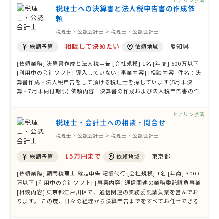
ヒアリング済
との回答を …
税理士への決算書と法人税申告書の作成依
頼
税理士・公認会計士 > 税理士・公認会計士
相談して決めたい
愛知県
総額予算
依頼地域
[依頼業務] 決算書作成と法人税申告 [会社規模] 1名 [年商] 500万以下
[利用中の会計ソフト] 導入していない [事業内容] [相談内容] 件名：決
算書作成・法人税申告をして頂ける税理士を探しています(5月末決
算・7月末納付期限) 依頼内容 決算書の作成および法人税申告書の作
成・提出をお願いできる税理士様を探しています。 基本情報 ・決算
期：5月末決算 ・申告・納付期限：7月末 ・依頼内容：決算書作成、
ヒアリング済
法人税申告 …
税理士・会計士への相談・問合せ
税理士・公認会計士 > 税理士・公認会計士
15万円まで
東京都
総額予算
依頼地域
[依頼業務] 顧問税理士 確定申告 記帳代行 [会社規模] 1名 [年商] 3000
万以下 [利用中の会計ソフト] [事業内容] 通信関連の業務委託請負事業
[相談内容] 東京都江戸川区で、通信関連の業務委託請負業を営んでお
ります。 この度、日々の経理から決算申告までをすべてお任せできる
税理士事務所様を探しており、見積もりをお願いしたく投稿いたしま