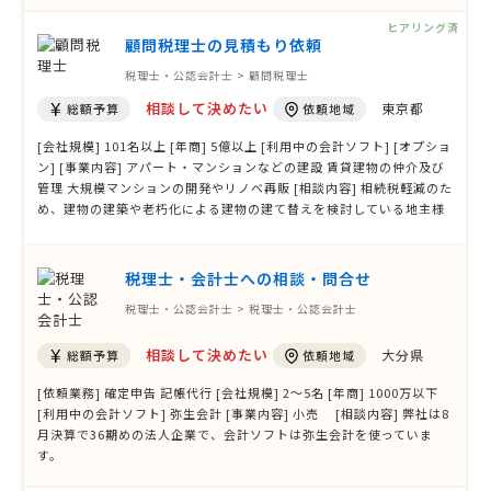
じます。
ヒアリング済
顧問税理士の見積もり依頼
税理士・公認会計士 > 顧問税理士
相談して決めたい
東京都
総額予算
依頼地域
[会社規模] 101名以上 [年商] 5億以上 [利用中の会計ソフト] [オプショ
ン] [事業内容] アパート・マンションなどの建設 賃貸建物の仲介及び
管理 大規模マンションの開発やリノベ再販 [相談内容] 相続税軽減のた
め、建物の建築や老朽化による建物の建て替えを検討している地主様
の情報を探しています。
税理士・会計士への相談・問合せ
税理士・公認会計士 > 税理士・公認会計士
相談して決めたい
大分県
総額予算
依頼地域
[依頼業務] 確定申告 記帳代行 [会社規模] 2〜5名 [年商] 1000万以下
[利用中の会計ソフト] 弥生会計 [事業内容] 小売 [相談内容] 弊社は8
月決算で36期めの法人企業で、会計ソフトは弥生会計を使っていま
す。