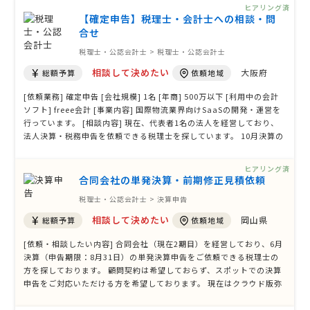
ヒアリング済
【確定申告】税理士・会計士への相談・問
合せ
税理士・公認会計士 > 税理士・公認会計士
相談して決めたい
大阪府
総額予算
依頼地域
[依頼業務] 確定申告 [会社規模] 1名 [年商] 500万以下 [利用中の会計
ソフト] freee会計 [事業内容] 国際物流業界向けSaaSの開発・運営を
行っています。 [相談内容] 現在、代表者1名の法人を経営しており、
法人決算・税務申告を依頼できる税理士を探しています。 10月決算の
法人で、2026年10月に第2期の決算を迎えます。 日常の記帳は自社で
対応し、法人決算、法人税申告、年末調整、法定調書等の対応を希望
ヒアリング済
しています。 …
合同会社の単発決算・前期修正見積依頼
税理士・公認会計士 > 決算申告
相談して決めたい
岡山県
総額予算
依頼地域
[依頼・相談したい内容] 合同会社（現在2期目）を経営しており、6月
決算（申告期限：8月31日）の単発決算申告をご依頼できる税理士の
方を探しております。 顧問契約は希望しておらず、スポットでの決算
申告をご対応いただける方を希望しております。 現在はクラウド版弥
生会計オンラインを利用しており、今期分の帳簿入力は概ね完了して
おります。ただし、一部仕訳に不安があるため、決算前に仕訳内容の