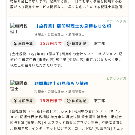
材紹介会社となります。起業する際、一日でも早く事業を開始する必
要があり費用やサービス関係なく、早く対応いただける税理士事務所
にお願いしました。2年目を迎え、落ち着いてきたこともあり、総合的
に見直したいと考えております。 できれば神戸市内でお願いできると
ヒアリング済
幸いです。
【旅行業】顧問税理士の見積もり依頼
税理士・公認会計士 > 顧問税理士
15万円まで
東京都
総額予算
依頼地域
[会社規模] 1名 [年商] 1億以下 [利用中の会計ソフト] [オプション] 記
帳代行 確定申告 [事業内容] 旅行業 [相談内容] 出来ればなるべく安い
税理士を紹介いただきたいです。
ヒアリング済
顧問税理士の見積もり依頼
税理士・公認会計士 > 顧問税理士
15万円まで
東京都
総額予算
依頼地域
[会社規模] 2〜5名 [年商] 1000万以下 [利用中の会計ソフト] [オプシ
ョン] 記帳代行 節税相談 確定申告 月次決算 資金調達 補助金・助成金
給与計算 [事業内容] 中古ブラッド物販とアマゾン物販 , 不動産賃貸と
月極駐車場 , インターネットビジネス , ゴールドEA [相談内容] チェッ
クを入れたオプション内容についての詳しいご説明を頂戴致したく存