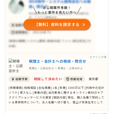
非公開案件多数！
もっと案件を見たい方へ
【無料】資料を請求する
ヒアリング済
税理士・会計士への相談・問合せ
税理士・公認会計士 > 税理士・公認会計士
相談して決めたい
東京都
総額予算
依頼地域
[依頼業務] 税務相談 [会社規模] 1名 [年商] 1000万以下 [利用中の会計
ソフト] 導入なし [事業内容] 幼児教育に関するオンライン教材のサブ
スクリプションサービスの運営 [相談内容] 現在、個人名義で契約して
いる賃貸物件について、法人名義へ切り替え、借上げ役員社宅として
利用することを検討しております。 管理会社には確認済みで、通常の
居住用としての役員社宅利用であれば、法人名義への変更を相談可能