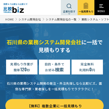
見積もり比較なら比較ビズ
MENU
一括見積もり
企業を探す
HOME
システム開発会社
システム開発会社の一覧
業務システム・ソフ
石川県の業務システム開発会社
に一括で
見積もりする
見積もり作業が
目的・条件で
完全無料
120
検索
0
簡単
秒
お好み
利用料
円
石川県の業務システム開発の発注・外注先探しなら比較ビズ。
面
倒な専門家・業者探しを一括見積もりでラクラクに！
【無料】複数企業に一括見積もり