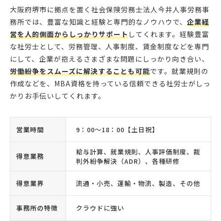
大阪府堺市に拠点を置く社会保険労務士法人今井人事労務事
務所では、豊富な知識と経験と専門的なノウハウで、
企業経
営を人的側面からしっかりサポート
してくれます。経験豊富
な社労士として、労務管理、人事制度、賃金制度などを専門
にして、企業が抱えるさまざまな問題にしっかり向き合い、
労働紛争をスムーズに解決することも可能
です。就業規則の
作成などを、MBA資格を持っている信頼できる社労士がしっ
かりお手伝いしてくれます。
営業時間
9：00〜18：00【土日祝】
給与計算、就業規則、人事評価制度、裁
得意業務
判外紛争解決（ADR）、各種研修
得意業界
流通・小売、運輸・物流、製造、その他
事務所の特徴
クラウドに強い