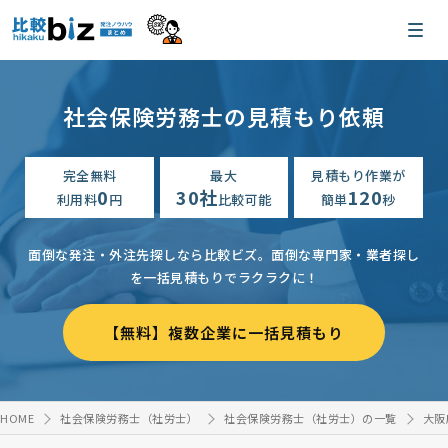
社会保険労務士の見積もり依頼
完全無料
最大
見積もり作業が
0
30社
120
利用料
円
比較可能
簡単
秒
面倒な発注・外注先探しなら比較ビズ。
面倒な専門家・業者探し
を一括見積もりでラクラクに！
【無料】複数企業に一括見積もり
HOME
社会保険労務士（社労士）
社会保険労務士（社労士）の一覧
大阪