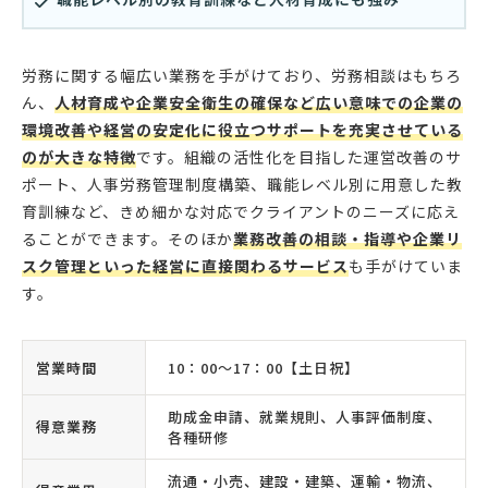
労務に関する幅広い業務を手がけており、労務相談はもちろ
ん、
人材育成や企業安全衛生の確保など広い意味での企業の
環境改善や経営の安定化に役立つサポートを充実させている
のが大きな特徴
です。組織の活性化を目指した運営改善のサ
ポート、人事労務管理制度構築、職能レベル別に用意した教
育訓練など、きめ細かな対応でクライアントのニーズに応え
ることができます。そのほか
業務改善の相談・指導や企業リ
スク管理といった経営に直接関わるサービス
も手がけていま
す。
営業時間
10：00〜17：00【土日祝】
助成金申請、就業規則、人事評価制度、
得意業務
各種研修
流通・小売、建設・建築、運輸・物流、