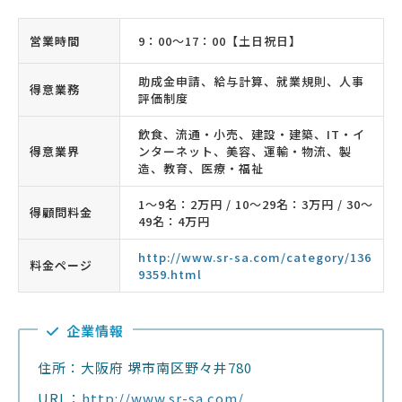
営業時間
9：00〜17：00【土日祝日】
助成金申請、給与計算、就業規則、人事
得意業務
評価制度
飲食、流通・小売、建設・建築、IT・イ
得意業界
ンターネット、美容、運輸・物流、製
造、教育、医療・福祉
1〜9名：2万円 / 10〜29名：3万円 / 30〜
得顧問料金
49名：4万円
http://www.sr-sa.com/category/136
料金ページ
9359.html
企業情報
住所：大阪府 堺市南区野々井780
URL：
http://www.sr-sa.com/