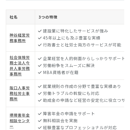
社名
3つの特徴
建設業に特化したサービスが強み
神谷経営労
45年以上にも及ぶ豊富な実績
務事務所
行政書士と社労士両方のサービスが可能
社会保険労
企業経営を人的側面からしっかりサポート
務士法人今
労働紛争をスムーズに解決
井人事労務
MBA資格者が在籍
事務所
就業規則の作成の分野で豊富な実績あり
阪口人事労
労働トラブルの斡旋にも対応
務社労士事
務所
助成金の申請など経営の安定化に役立つサー
障害年金の申請をサポート
堺障害年金
無料相談会を実施
相談センタ
ー
経験豊富なプロフェッショナルが対応