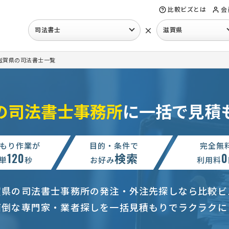
比較ビズとは
会
×
司法書士
滋賀県
滋賀県の司法書士一覧
の司法書士事務所
に一括で見積
登記）
10万円まで
滋賀県
相談したい
15万円まで
滋賀県
もり作業が
目的・条件で
完全無
120
検索
0
せ
単
15万円まで
秒
滋賀県
お好み
利用料
談して決めたい
滋賀県
賀県の司法書士事務所の発注・外注先探しなら比較ビ
（滋賀）
相談して決めたい
滋賀県
面倒な専門家・業者探しを一括見積もりでラクラクに
頼
100万円まで
滋賀県