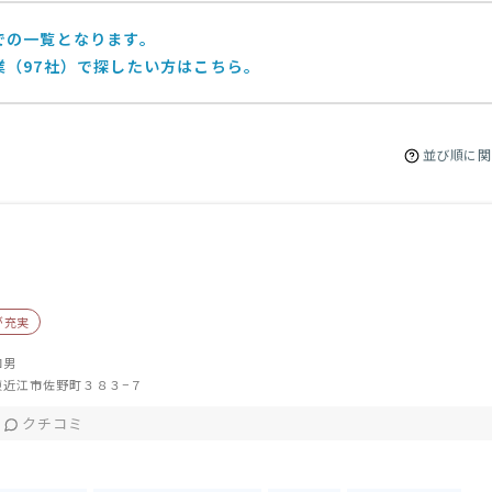
での一覧となります。
業（97社）で探したい方はこちら。
並び順に関
が充実
和男
東近江市佐野町３８３−７
クチコミ