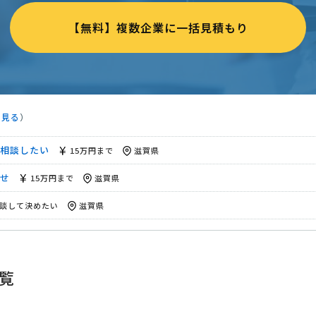
算上限なし
滋賀県
【無料】複数企業に一括見積もり
0万円まで
滋賀県
へ登記変更】司法書士への相談・問合せ
予算上限なし
滋賀県
の相談（滋賀県発注）
15万円まで
滋賀県
を見る
）
登記）
10万円まで
滋賀県
相談したい
15万円まで
滋賀県
せ
15万円まで
滋賀県
談して決めたい
滋賀県
（滋賀）
相談して決めたい
滋賀県
頼
100万円まで
滋賀県
覧