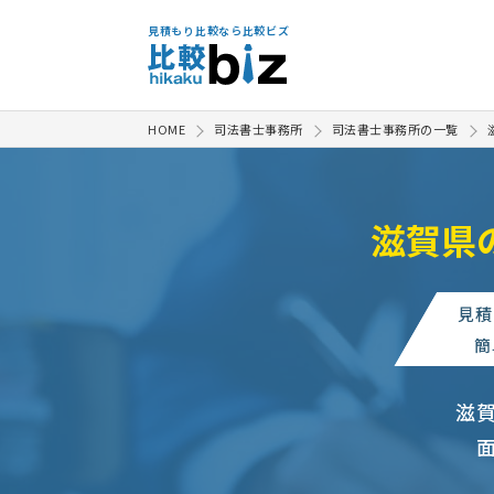
見積もり比較なら比較ビズ
HOME
司法書士事務所
司法書士事務所の一覧
滋賀県
不動産登記名義変更の相談（相続
無保険加害者への少額訴訟対応を
見積
【自己破産の相談】の相談・問合
簡
司法書士への相談・問合せ
相
滋
役員変更の定款変更登記代行依頼
【緊急】不動産登記の見積もり依