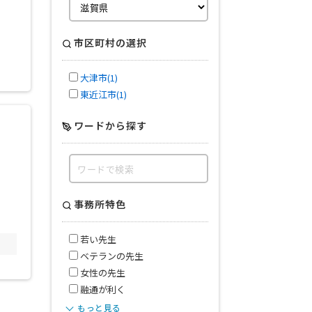
市区町村の選択
大津市(1)
東近江市(1)
ワードから探す
事務所特色
若い先生
ベテランの先生
女性の先生
融通が利く
もっと見る