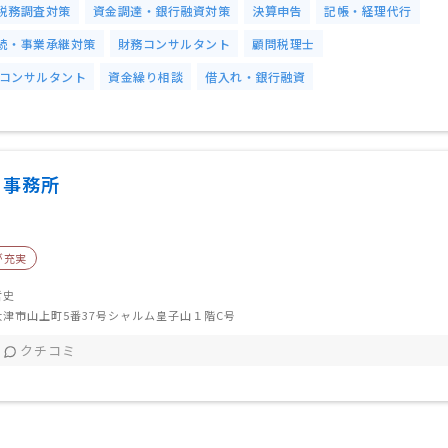
税務調査対策
資金調達・銀行融資対策
決算申告
記帳・経理代行
続・事業承継対策
財務コンサルタント
顧問税理士
コンサルタント
資金繰り相談
借入れ・銀行融資
同事務所
が充実
哲史
津市山上町5番37号シャルム皇子山１階C号
クチコミ