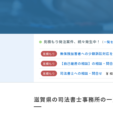
司法書士への相談・問合せ
予
司法書士への相談・問合せ
3
【緊急！民家から商売(喫茶店)
遺産分割協議書作成と不動産登記
見積もり発注案件、続々発生中！
●
（
一覧
不動産登記名義変更の相談（相続
無保険加害者への少額訴訟対応を
【自己破産の相談】の相談・問合
司法書士への相談・問合せ
相
役員変更の定款変更登記代行依頼
【緊急】不動産登記の見積もり依
滋賀県の司法書士事務所の一