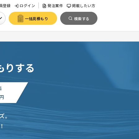
員登録
ログイン
発注案件
掲載したい方
一括見積もり
検索する
もりする
料
円
ズ。
！