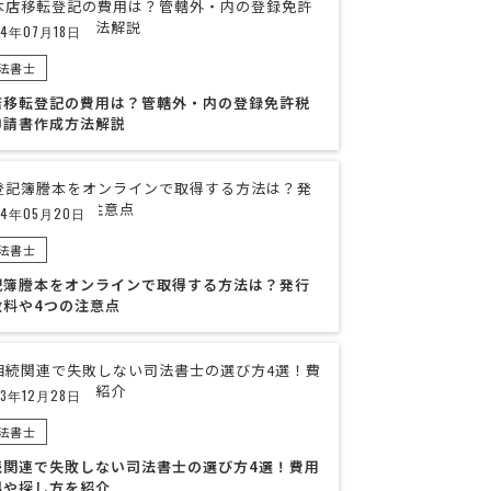
24年07月18日
法書士
店移転登記の費用は？管轄外・内の登録免許税
申請書作成方法解説
24年05月20日
法書士
記簿謄本をオンラインで取得する方法は？発行
数料や4つの注意点
23年12月28日
法書士
続関連で失敗しない司法書士の選び方4選！費用
場や探し方を紹介