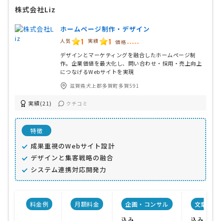
株式会社Liz
ホームページ制作・デザイン
1
1
人気
実績
価格
-----
デザインとマーケティングを融合したホームページ制
作。企業価値を最大化し、問い合わせ・採用・売上向上
につなげるWebサイトを実現
滋賀県犬上郡多賀町多賀591
実績(21)
クチコミ
特徴
成果重視のWebサイト設計
デザインと集客戦略の融合
システム連携対応開発力
料金例
月額料金
企画・コンサル
文章作成
込み
込み