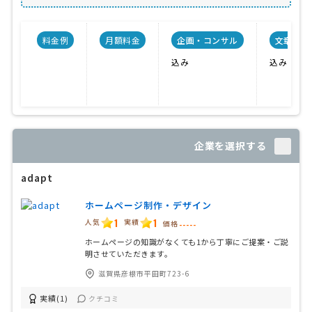
料金例
月額料金
企画・コンサル
文章作成
込み
込み
企業を選択する
adapt
ホームページ制作・デザイン
1
1
人気
実績
価格
-----
ホームページの知識がなくても1から丁寧にご提案・ご説
明させていただきます。
滋賀県彦根市平田町723-6
実績(1)
クチコミ