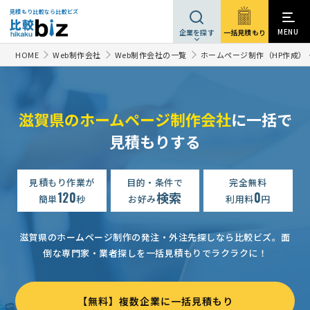
見積もり比較なら比較ビズ
MENU
一括見積もり
企業を探す
HOME
Web制作会社
Web制作会社の一覧
ホームページ制作（HP作成）
滋賀県のホームページ制作会社
に一括で
見積もりする
ホームページ制作の見積もり依頼
50万円まで
滋賀県
【LPと予約サイトを作成】ホームページ制作の見積もり依頼
5
見積もり作業が
目的・条件で
完全無料
120
検索
0
【保守管理】ホームページ制作の見積もり依頼
月5万円まで
簡単
秒
お好み
利用料
円
ホームページ制作の見積もり依頼
相談して決めたい
滋賀県
滋賀県のホームページ制作の発注・外注先探しなら比較ビズ。
面
ホームページ制作の見積もり依頼
予算上限なし
滋賀県
倒な専門家・業者探しを一括見積もりでラクラクに！
ホームページ制作の見積もり依頼
相談して決めたい
滋賀県
ホームページ制作の見積もり依頼
月2万円まで
滋賀県
【無料】複数企業に一括見積もり