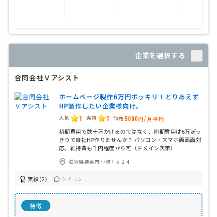
企業を選択する
合同会社Ｖアシスト
ホームページ製作6万円ポッキリ！とりあえず
HP製作したい企業様向け。
1
1
人気
実績
価格
5000円/月平均
初期費用で数十万かけるのではなく、初期費用は6万ぽっ
きりで自社HP作りませんか？ パソコン・スマホ両画面対
応。維持費も千円程度から可（ドメイン次第）
滋賀県栗東市小柿7-5-2-4
実績(2)
クチコミ
特徴