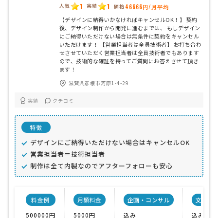
1
1
人気
実績
価格
46666円/月平均
【デザインに納得いかなければキャンセルOK！】 契約
後、デザイン制作から開発に進むまでは、 もしデザイン
にご納得いただけない場合は無条件に契約をキャンセル
いただけます！ 【営業担当者は全員技術者】 お打ち合わ
せさせていただく営業担当者は全員技術者でもあります
ので、技術的な確証を持ってご質問にお答えさせて頂き
ます！
滋賀県彦根市河原1-4-29
実績
クチコミ
特徴
デザインにご納得いただけない場合はキャンセルOK
営業担当者＝技術担当者
制作は全て内製なのでアフターフォローも安心
料金例
月額料金
企画・コンサル
文章作
500000円
5000円
込み
込み