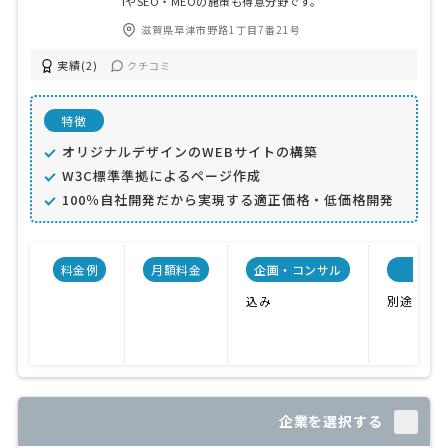
IやSEO・MEOの施策も得意分野です。
滋賀県草津市野路1丁目7番21号
実績(2)
クチコミ
特徴
オリジナルデザインのWEBサイトの構築
W3C標準準拠によるページ作成
100％自社開発だから実現する適正価格・低価格開発
料金例
月額料金
企画・コンサル
込み
別途料金o
企業を選択する