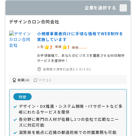
企業を選択する
デザインカロン合同会社
小規模事業者向けに手頃な価格でWEB制作を
実施しています
2
1
人気
実績
価格
-----
お手頃価格で、あなたのビジネスを躍進させるWEB制作
サービスを提供中！
滋賀県大津市打出浜2-1 413-D1
実績(4)
クチコミ
特徴
デザイン・DX推進・システム開発・ITサポートなど多
岐にわたるサービスを提供
各分野に専門の人材が在籍し1つの会社で広範なニー
ズに対応可能
滋賀県を拠点に近隣の都道府県での対面業務も可能