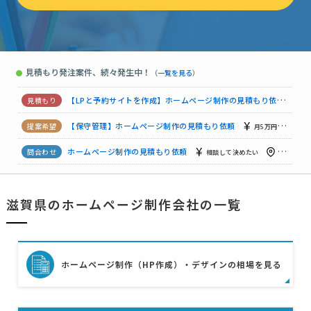
【店舗サイト】ホームページ制作の見積もり依頼
30万円まで
ホームページ制作の見積もり依頼
月5千円まで
滋賀県
ホームページ制作の見積もり依頼
10万円まで
滋賀県
見積もり発注案件、続々発生中！
●
（
一覧を見る
）
ホームページ制作の見積もり依頼
50万円まで
滋賀県
【LPと予約サイトを作成】ホームページ制作の見積もり依頼
5
【保守管理】ホームページ制作の見積もり依頼
月5万円まで
ホームページ制作の見積もり依頼
相談して決めたい
滋賀県
ホームページ制作の見積もり依頼
予算上限なし
滋賀県
滋賀県のホームページ制作会社の一覧
ホームページ制作の見積もり依頼
相談して決めたい
滋賀県
ホームページ制作（HP作成）・デザインの相場を見る