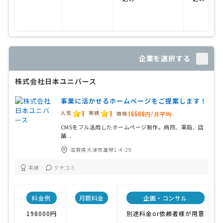
企業を選択する
株式会社日本ユニバース
事業に活かせるホームページをご提案します！
1
1
人気
実績
価格
16500円/月平均
CMSをフル活用したホームページ制作。病院、薬局、店
舗...
滋賀県大津市雄琴1-4-29
実績
クチコミ
料金例
月額料金
企画・コンサル
198000円
別途料金or依頼者様が用意