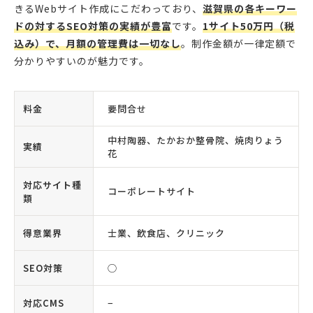
きるWebサイト作成にこだわっており、
滋賀県の各キーワー
ドの対するSEO対策の実績が豊富
です。
1サイト50万円（税
込み）で、月額の管理費は一切なし
。制作金額が一律定額で
分かりやすいのが魅力です。
料金
要問合せ
中村陶器、たかおか整骨院、焼肉りょう
実績
花
対応サイト種
コーポレートサイト
類
得意業界
士業、飲食店、クリニック
SEO対策
◯
対応CMS
−