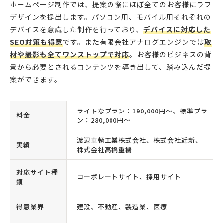
ホームページ制作では、提案の際にほぼ全てのお客様にラフ
デザインを提出します。パソコン用、モバイル用それぞれの
デバイスを意識した制作を行っており、
デバイスに対応した
SEO対策も得意
です。また有限会社アナログエンジンでは
取
材や撮影も全てワンストップで対応
。お客様のビジネスの背
景から必要とされるコンテンツを導き出して、踏み込んだ提
案ができます。
ライトなプラン：190,000円〜、標準プラ
料金
ン：280,000円〜
渡辺車輌工業株式会社、株式会社近新、
実績
株式会社高橋重機
対応サイト種
コーポレートサイト、採用サイト
類
得意業界
建設、不動産、製造業、医療