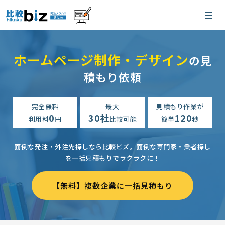
ホームページ制作・デザイン
の見
積もり依頼
完全無料
最大
見積もり作業が
0
30社
120
利用料
円
比較可能
簡単
秒
面倒な発注・外注先探しなら比較ビズ。
面倒な専門家・業者探し
を一括見積もりでラクラクに！
【無料】複数企業に一括見積もり