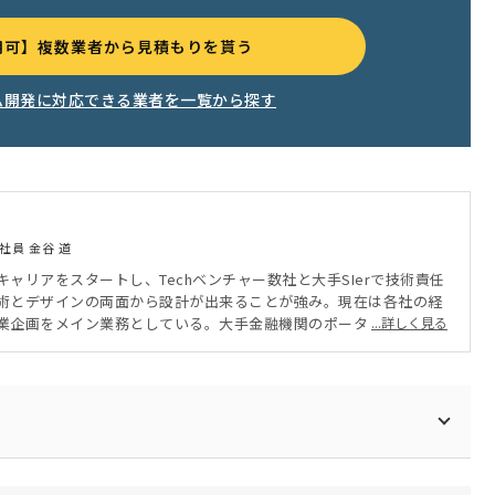
用可】複数業者から見積もりを貰う
ム開発に対応できる業者を一覧から探す
社員 金谷 道
ャリアをスタートし、Techベンチャー数社と大手SIerで技術責任
術とデザインの両面から設計が出来ることが強み。現在は各社の経
業企画をメイン業務としている。大手金融機関のポータルサイト、A
...詳しく見る
ネジメントツール、ウェビナーメディアの立ち上げなどの実績があ