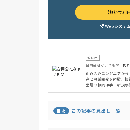
【無料で利
Webシステ
監修者
合同会社なまけもの
代表
組み込みエンジニアからキ
者と事業開発を経験。技
営層の相談相手・新規事
Iを使用したタレントマ
る。
この記事の見出し一覧
目次