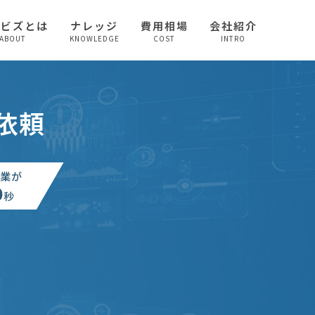
較ビズとは
ナレッジ
費用相場
会社紹介
ABOUT
KNOWLEDGE
COST
INTRO
依頼
業が
0
秒