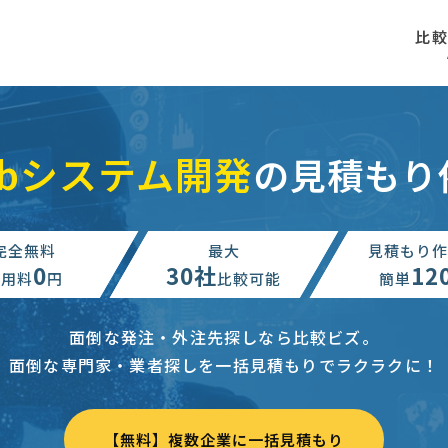
比
ebシステム開発
の見積もり
完全無料
最大
見積もり作
0
30社
12
利用料
円
比較可能
簡単
面倒な発注・外注先探しなら比較ビズ。
面倒な専門家・業者探しを一括見積もりでラクラクに！
【無料】複数企業に一括見積もり