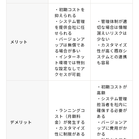
・初期コストを
抑えられる
・システム管理
・管理体制が適
を提供会社に任
切な場合は情報
せられる
漏えいリスクは
・バージョンア
少ない
メリット
ップは無償であ
・カスタマイズ
る場合が多い
性が高く既存シ
・インターネッ
ステムとの連携
ト環境では特別
も容易
な設定なしでア
クセスが可能
・初期コストが
高額
・システム管理
担当者を社内に
・ランニングコ
確保する必要が
スト（月額料
ある
デメリット
金）が発生する
・バージョンア
・カスタマイズ
ップに費用がか
性に制限がある
かる