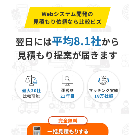
Webシステム開発の
見積もり依頼なら比較ビズ
平均8.1社
翌日には
から
見積もり提案が届きます
最大30社
運営歴
マッチング実績
21
年目
18
万社超
比較可能