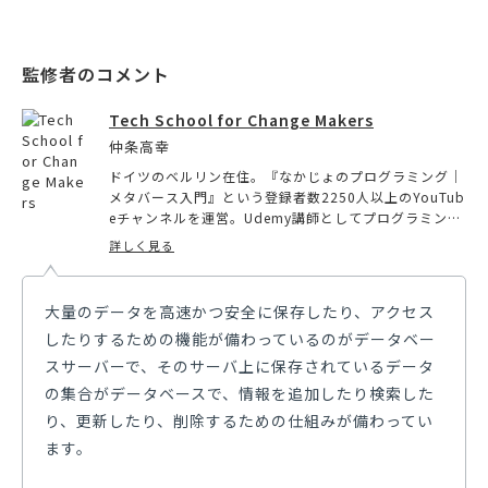
Tech School for Change Makers
仲条高幸
ドイツのベルリン在住。『なかじょのプログラミング｜
メタバース入門』という登録者数2250人以上のYouTub
eチャンネルを運営。Udemy講師としてプログラミング
やメタバースに関する講座を出しており、受講生4000
詳しく見る
人以上。LINE API Expert としても月に一度活動中。TS
fCM （Tech School for Change Makers）という社会
変革をテクノロジーで起こすスクールも運営。
大量のデータを高速かつ安全に保存したり、アクセス
したりするための機能が備わっているのがデータベー
スサーバーで、そのサーバ上に保存されているデータ
の集合がデータベースで、情報を追加したり検索した
り、更新したり、削除するための仕組みが備わってい
ます。