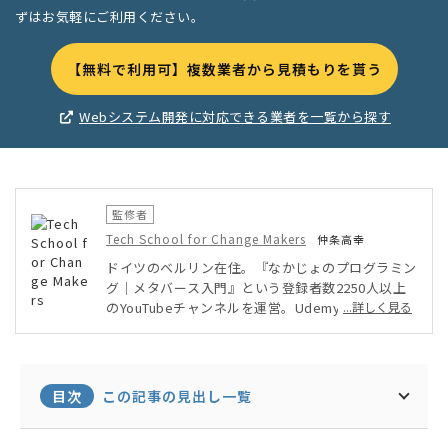
ずはお気軽にご利用ください。
【無料で利用可】複数業者から見積もりを貰う
Webシステム開発に対応できる業者を一覧から探す
監修者
Tech School for Change Makers
仲条高幸
ドイツのベルリン在住。『なかじょのプログラミン
グ｜メタバース入門』という登録者数2250人以上
のYouTubeチャンネルを運営。Udemy講師として
...詳しく見る
プログラミングやメタバースに関する講座を出して
おり、受講生4000人以上。LINE API Expert として
も月に一度活動中。TSfCM （Tech School for Cha
nge Makers）という社会変革をテクノロジーで起
目次
この記事の見出し一覧
こすスクールも運営。