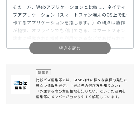
その一方、Webアプリケーションと比較し、ネイティ
ブアプリケーション（スマートフォン端末のOS上で動
作するアプリケーションを指します。）の利点は動作
が軽快、オフラインでも利用できる、スマートフォン
端末に搭載された機能を利用できるなどがあげられま
す。
国内企業で利用されているパソコンのOSは主にWind
owsです。シェアが高いだけあって有料無料問わず
執筆者
色々なWindows OS用のアプリケーションがありま
比較ビズ編集部では、BtoB向けに様々な業種の発注に
す。OSを開発しているMicrosoft製であれば、Micro
役立つ情報を発信。「発注先の選び方を知りたい」
「外注する際の費用相場を知りたい」といった疑問を
soft Officeが代表的なアプリケーションですが、特に
編集部のメンバーが分かりやすく解説しています。
表計算ソフトであるExcelは多くの企業で利用されて
います。
実はこのMicrosoft Officeをベースとしたアプリケー
ションを開発することもできます。先ほど例に挙げた
Excelは計算式の埋め込みだけではなく、ボタン一つ