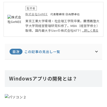
監修者
株式会社GeNEE
代表取締役 日向野卓也
東京工業大学環境・社会理工学院卒業。慶應義塾大
学大学院経営管理研究科修了。MBA（経営学修士）
取得。国内最大手SIerの株式会社NTTデータで大手
...詳しく見る
法人領域（大手流通企業、大手小売企業）の事業開
発、事業企画等の業務に従事。米国スタンフォード
大学への研修留学を経て、システム/モバイルアプ
リ開発会社の株式会社GeNEEを創業。
目次
この記事の見出し一覧
Windowsアプリの開発とは？