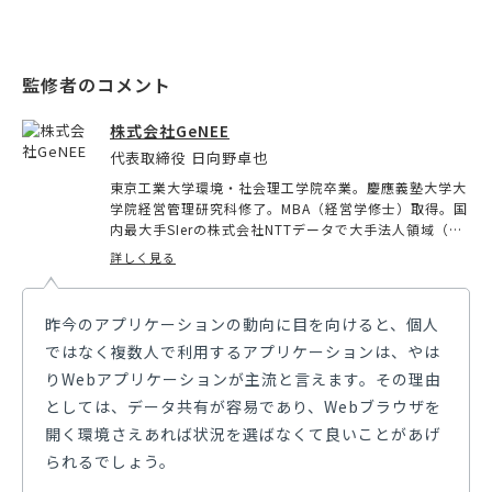
株式会社GeNEE
代表取締役 日向野卓也
東京工業大学環境・社会理工学院卒業。慶應義塾大学大
学院経営管理研究科修了。MBA（経営学修士）取得。国
内最大手SIerの株式会社NTTデータで大手法人領域（大
手流通企業、大手小売企業）の事業開発、事業企画等の
詳しく見る
業務に従事。米国スタンフォード大学への研修留学を経
て、システム/モバイルアプリ開発会社の株式会社GeNE
Eを創業。
昨今のアプリケーションの動向に目を向けると、個人
ではなく複数人で利用するアプリケーションは、やは
りWebアプリケーションが主流と言えます。その理由
としては、データ共有が容易であり、Webブラウザを
開く環境さえあれば状況を選ばなくて良いことがあげ
られるでしょう。