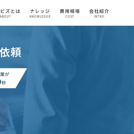
較ビズとは
ナレッジ
費用相場
会社紹介
ABOUT
KNOWLEDGE
COST
INTRO
依頼
業が
0
秒