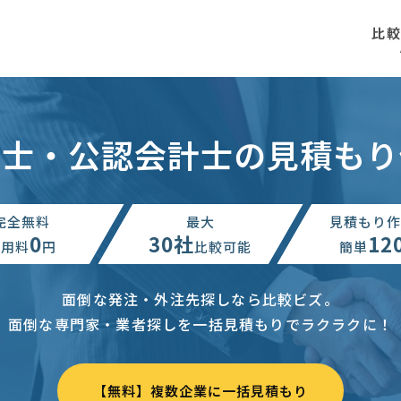
比
理士・公認会計士の見積もり
完全無料
最大
見積もり作
0
30社
12
利用料
円
比較可能
簡単
面倒な発注・外注先探しなら比較ビズ。
面倒な専門家・業者探しを一括見積もりでラクラクに！
【無料】複数企業に一括見積もり