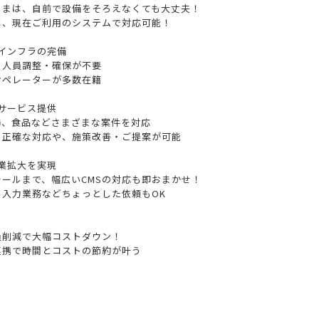
さまは、自前で設備をそろえなくても大丈夫！
は、現在ご利用のシステムで対応可能！
インフラの完備
る人員調整・確保が不要
オペレーターが多数在籍
サービス提供
飾、食品などさまざまな案件を対応
る正確な対応や、施策改善・ご提案が可能
業拡大を実現
ールまで、幅広いCMSの対応も即おまかせ！
、入力業務などちょっとした依頼もOK
員削減で大幅コストダウン！
連携で時間とコストの節約が叶う