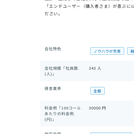
「エンドユーザー（購入者さま）が喜ぶに
ださい。
会社特色
ノウハウが充実
会社規模「社員数.
343 人
(人)」
得意業界
全般
料金例「100コール
30000 円
あたりの料金例.
(円)」
対応内容