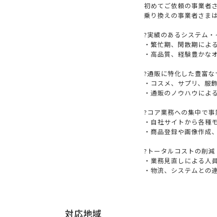
初めてご依頼の事業者
乗り換えの事業者さま
?実績のあるシステム・
・繁忙期、閑散期によ
・高品質、経験豊かな
?通販に特化した豊富な
・コスメ、サプリ、服
・通販のノウハウによ
?コア業務への集中で事
・自社サイトから各種モ
・商品登録や画像作成
?トータルコストの削減
・業務見直しによる人
・物流、システムとの
対応地域