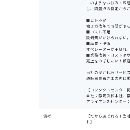
このようなお悩み・課
し、問題点の特定から
■ヒト不足
働き方改革で時間が限
■コスト不足
設備費がかけられない
■品質・技術
オペレーターが不馴れ
■業務改善・コストダ
売上をのばしたい！顧
当社の受注代行サービ
通販事業者さまの声に
【コンタクトセンター
自社：静岡浜松本社、福
アライアンスセンター
備考
【だから選ばれる！当社
ト】