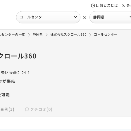
比較ビズとは
会
×
コールセンター
静岡県
ルセンターの一覧
静岡県
株式会社スクロール360
コールセンター
クロール360
央区佐藤2-24-1
ウが集結
決可能
事例(3)
クチコミ(0)