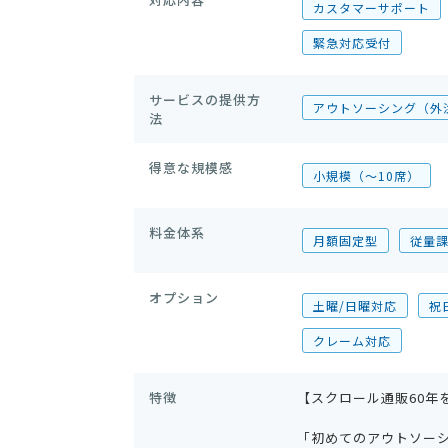
カスタマーサポート
緊急対応受付
サービスの提供方
アウトソーシング（外
法
得意な規模感
小規模（〜10席）
料金体系
月額固定型
従量
オプション
土曜/日曜対応
祝
クレーム対応
特徴
【スクロール通販60年
「初めてのアウトソー