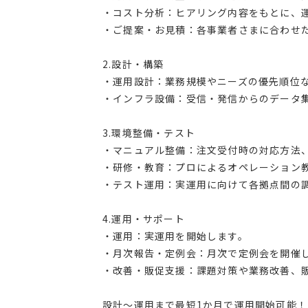
・コスト分析：ヒアリング内容をもとに、
・ご提案・お見積：各事業者さまに合わせ
2.設計・構築
・運用設計：業務規模やニーズの優先順位
・インフラ設備：受信・発信からのデータ
3.環境整備・テスト
・マニュアル整備：注文受付時の対応方法
・研修・教育：プロによるオペレーション
・テスト運用：実運用に向けて各拠点間の
4.運用・サポート
・運用：実運用を開始します。
・月次報告・定例会：月次で定例会を開催
・改善・販促支援：課題対策や業務改善、
設計〜運用まで最短1か月で運用開始可能！