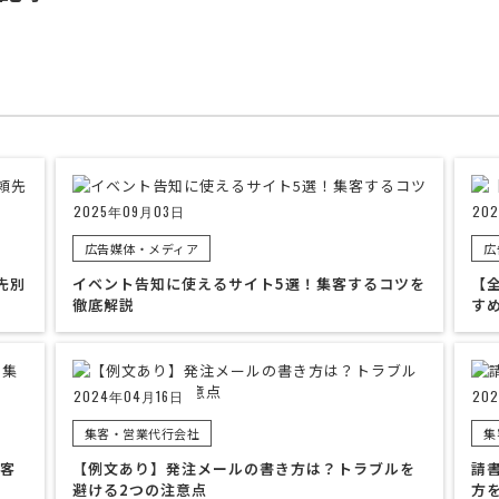
2025年09月03日
20
広告媒体・メディア
広
先別
イベント告知に使えるサイト5選！集客するコツを
【
徹底解説
す
2024年04月16日
20
集客・営業代行会社
集
客
【例文あり】発注メールの書き方は？トラブルを
請
避ける2つの注意点
方