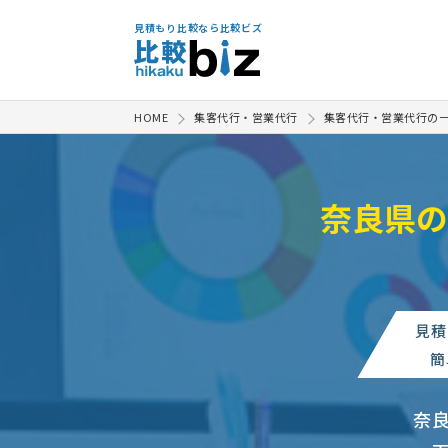
見積もり比較なら比較ビズ
HOME
集客代行・営業代行
集客代行・営業代行の
奈良県の
ダイレクトメールの資料請求
【配信先指定】ノベルティ・販促
見積
営業アウトソーシングの相談・提
簡
広告・営業支援会社への相談・問
奈
看板・のぼり制作の見積もり依頼