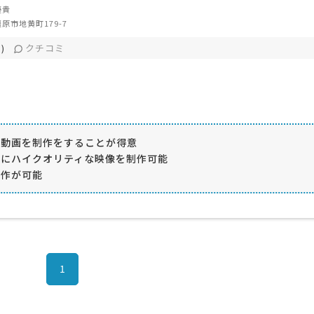
優貴
原市地黄町179-7
クチコミ
)
た動画を制作をすることが得意
元にハイクオリティな映像を制作可能
制作が可能
1