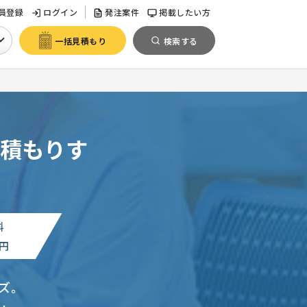
員登録
ログイン
発注案件
掲載したい方
一括見積もり
検索する
積もりす
料
円
ズ。