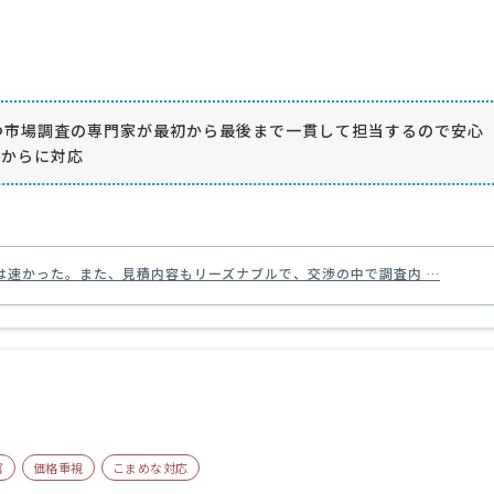
つ市場調査の専門家が最初から最後まで一貫して担当するので安心
上からに対応
は速かった。また、見積内容もリーズナブルで、交渉の中で調査内 …
富
価格重視
こまめな対応