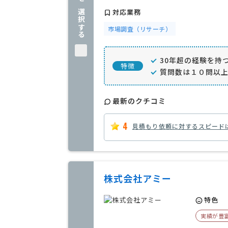
企業を選択する
対応業務
市場調査（リサーチ）
30年超の経験を持
特徴
質問数は１０問以
最新のクチコミ
4
見積もり依頼に対するスピード
株式会社アミー
特色
実績が豊