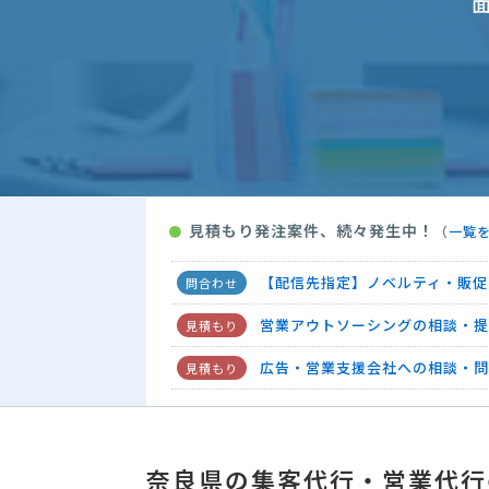
【ホテルが運営する施設のPR・
【対象病院の患者】市場調査の見
【企業向け／福利厚生の出張指圧
ノベルティ・販促グ
人気案件
看板・のぼり制作の見積もり依頼
見積もり発注案件、続々発生中！
●
（
一覧
ダイレクトメールの資料請求
【配信先指定】ノベルティ・販促
営業アウトソーシングの相談・提
広告・営業支援会社への相談・問
看板・のぼり制作の見積もり依頼
【ホテルが運営する施設のPR・
奈良県の集客代行・営業代行