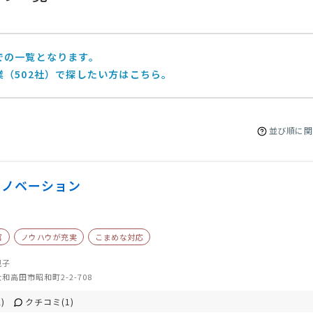
での一覧となります。
（502社）で探したい方はこちら。
並び順に関
イノベーション
富
ノウハウが充実
こまめな対応
規子
和高田市昭和町2-2-708
)
クチコミ(1)