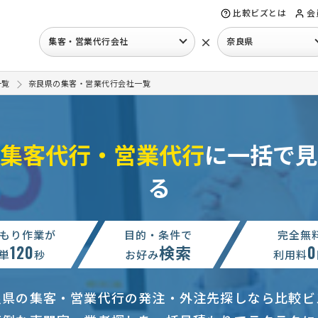
比較ビズとは
会
×
集客・営業代行会社
奈良県
一覧
奈良県の集客・営業代行会社一覧
集客代行・営業代行
に一括で見
る
50万円まで
奈良県
グッズの見積もり依頼
相談して決めたい
奈良県
もり作業が
目的・条件で
完全無
120
検索
0
案依頼
予算上限なし
奈良県
単
秒
お好み
利用料
合せ
月5万円まで
奈良県
良県の集客・営業代行の発注・外注先探しなら比較ビ
相談して決めたい
奈良県