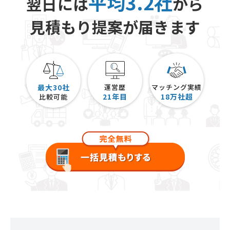
平均3.2社
翌日には
から
見積もり提案が届きます
最大30社
運営歴
マッチング実績
21
年目
18
万社超
比較可能