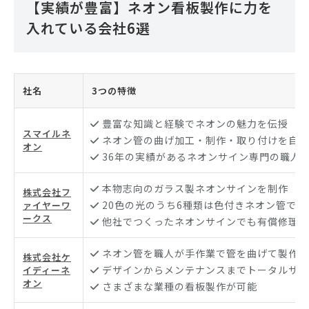
【実績が豊富】ネオン看板製作に力を
入れている会社6選
社名
3つの特徴
豊富な知識と経験でネオンの魅力を伝授
スマイルネ
ネオン管の曲げ加工・制作・取り付けを自社
オン
36年の実績があるネオンサイン専門の職人
本物志向のガラス製ネオンサインを制作
株式会社フ
20色の光のうち6種類は色付きネオン管で提
ァイヤーワ
ークス
他社でつくったネオンサインでも有償修理に
ネオン管を職人が手作業で管を曲げて製作
株式会社ケ
デザインからメンテナンスまでトータルサポ
イディーネ
オン
さまざまな業種の看板製作が可能