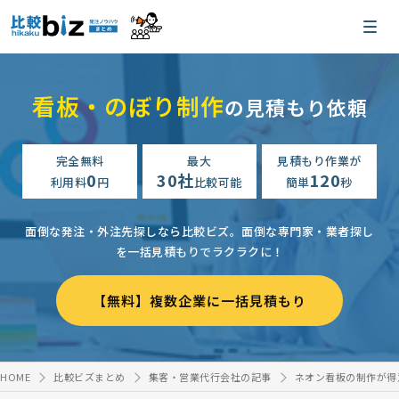
看板・のぼり制作
の見積もり依頼
完全無料
最大
見積もり作業が
0
30社
120
利用料
円
比較可能
簡単
秒
面倒な発注・外注先探しなら比較ビズ。
面倒な専門家・業者探し
を一括見積もりでラクラクに！
【無料】複数企業に一括見積もり
HOME
比較ビズまとめ
集客・営業代行会社の記事
ネオン看板の制作が得