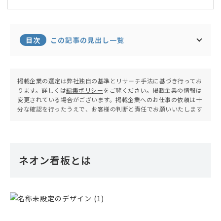
ウェブはLAMP系やスマホアプリを中心にエンジニ
アリングに携わる。VCやECFからの支援を受けて、
スタートアップ企業を運営。1級知的財産管理技能
士（特許・コンテンツ・ブランド）、高度情報処理
目次
この記事の見出し一覧
技術者（情報セキュリティアドミニストレータ）。
掲載企業の選定は弊社独自の基準とリサーチ手法に基づき行ってお
ります。詳しくは
編集ポリシー
をご覧ください。掲載企業の情報は
変更されている場合がございます。掲載企業へのお仕事の依頼は十
分な確認を行ったうえで、お客様の判断と責任でお願いいたします
ネオン看板とは