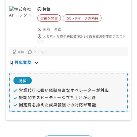
特色
実績が豊富
ISO・Pマークの所持
遠藤 圭造
大阪府大阪市中央区難波2-3-7南海難波御堂筋ウエスト
11F
実績
クチコミ
対応業務
特徴
営業代行に強い経験豊富なオペレーターが対応
短期間でスピーディーな立ち上げが可能
固定費を抑えた成果報酬での対応が可能