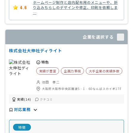
ホームページ制作と店内配布用のメニューや、折
4.6
り込みちらしのデザインや修正、印刷を依頼しま
…
企業を選択する
株式会社大伸社ディライト
特色
実績が豊富
企画力重視
大手企業の実績多数
池田 孝二
大阪府大阪市中央区難波5‐1‐60なんばスカイオ17F
実績(14)
クチコミ
対応業務
特徴