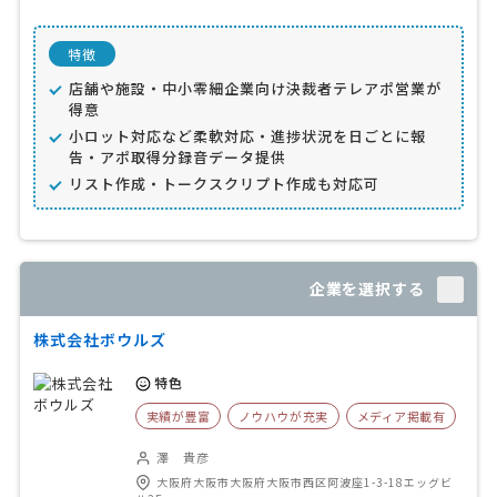
特徴
店舗や施設・中小零細企業向け決裁者テレアポ営業が
得意
小ロット対応など柔軟対応・進捗状況を日ごとに報
告・アポ取得分録音データ提供
リスト作成・トークスクリプト作成も対応可
企業を選択する
株式会社ボウルズ
特色
実績が豊富
ノウハウが充実
メディア掲載有
澤 貴彦
大阪府大阪市大阪府大阪市西区阿波座1-3-18エッグビ