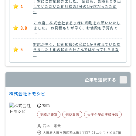
丁寧にご対応頂きました。 金額も、見積もりを出
4
していただいた他社様の3分の1程度だったため
…
この度、株式会社まるぅ様に印刷をお願いいたし
3.8
ました。 お見積もりが早く、お値段も予算内で
…
対応が早く、印刷知識0の私に1から教えていただ
5
きました！他の印刷会社さんではやってもらえな
…
企業を選択する
株式会社トモシビ
特色
実績が豊富
価格重視
大手企業の実績多数
石本 憲貴
大阪府大阪市西区西本町1丁目7-21ニシモトビル7階