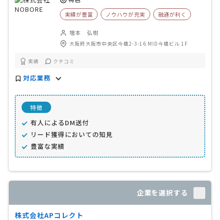
実績が豊富
ノウハウが充実
融通が利く
増本 弘樹
大阪府大阪市中央区今橋2-3-16 MID今橋ビル 1F
実績
クチコミ
対応業務
特徴
有人によるDM送付
リード獲得においての知見
豊富な実績
企業を選択する
株式会社APコレクト