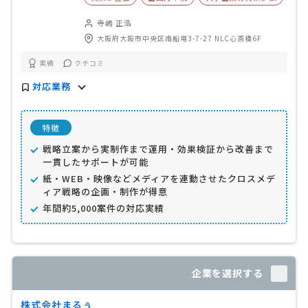
寺嶋 正浩
大阪府大阪市中央区南船場3-7-27 NLC心斎橋6F
実績
クチコミ
対応業務
特徴
戦略立案から実制作まで運用・効果検証から改善まで
一貫したサポートが可能
紙・WEB・映像などメディアを連動させたクロスメデ
ィア戦略の企画・制作が得意
年間約5,000案件の対応実績
企業を選択する
株式会社まるぅ