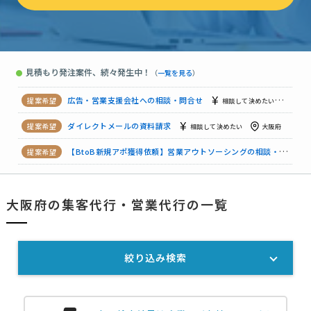
クリニックの受付を近隣から探している。
相談して決めたい
【地域体験型コンテンツ”】PR・広報の相談・提案依頼
50万円
【袖看板】制作の見積もり依頼
相談して決めたい
大阪府
見積もり発注案件、続々発生中！
●
（
一覧を見る
）
ダイレクトメールの資料請求
15万円まで
大阪府
広告・営業支援会社への相談・問合せ
相談して決めたい
大阪
ダイレクトメールの資料請求
相談して決めたい
大阪府
【BtoB新規アポ獲得依頼】営業アウトソーシングの相談・提案依頼
【地域産品の欧州展示会出展調査】の見積もり依頼
500万円まで
大阪府の集客代行・営業代行の一覧
【成功報酬歓迎】HP制作の営業代行募集
相談して決めたい
絞り込み検索