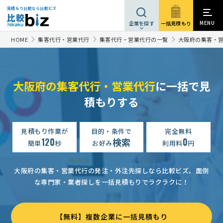
見積もり比較なら比較ビズ
MENU
一括見積もり
企業を探す
HOME
集客代行・営業代行
集客代行・営業代行の一覧
大阪府の集客・
大阪府の集客代行・営業代行
に一括で見
積もりする
ダイレクトメールの資料請求
15万円まで
大阪府
広告・営業支援会社への相談・問合せ
相談して決めたい
大阪
見積もり作業が
目的・条件で
完全無料
ダイレクトメールの資料請求
120
検索
0
相談して決めたい
大阪府
簡単
秒
お好み
利用料
円
【BtoB新規アポ獲得依頼】営業アウトソーシングの相談・提案依頼
大阪府の集客・営業代行の発注・外注先探しなら比較ビズ。
面倒
【地域産品の欧州展示会出展調査】の見積もり依頼
500万円まで
な専門家・業者探しを一括見積もりでラクラクに！
【成功報酬歓迎】HP制作の営業代行募集
相談して決めたい
【ポケットティッシュのポスティング・10,000個〜20000個】の見積依頼
【無料】複数企業に一括見積もり