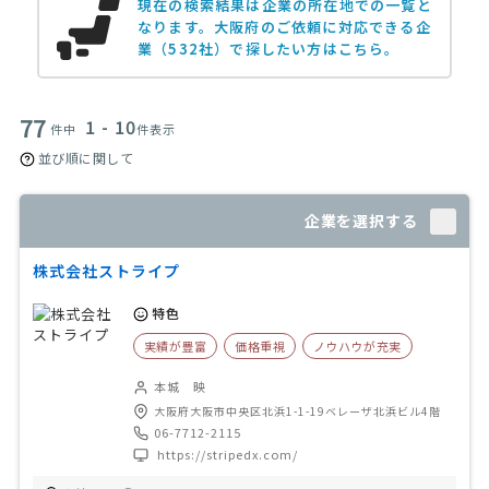
現在の検索結果は企業の所在地での一覧と
なります。
大阪府のご依頼に対応できる企
業（532社）で探したい方はこちら。
77
1 - 10
件中
件表示
並び順に関して
企業を選択する
株式会社ストライプ
特色
実績が豊富
価格重視
ノウハウが充実
本城 映
大阪府大阪市中央区北浜1-1-19ベレーザ北浜ビル4階
06-7712-2115
https://stripedx.com/