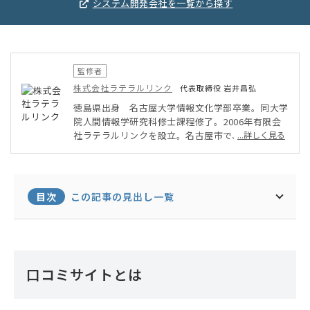
システム開発会社を一覧から探す
監修者
株式会社ラテラルリンク
代表取締役 岩井昌弘
徳島県出身 名古屋大学情報文化学部卒業。同大学
院人間情報学研究科修士課程修了。2006年有限会
社ラテラルリンクを設立。名古屋市で、Webシステ
...詳しく見る
ム開発を中心に、Web構築全般、Web活用支援に
従事。クライアントは、中小・零細企業から東証一
部上場企業、国立大学まで幅広いニーズに対応。経
済産業省認定「スマートSMEサポーター」。
目次
この記事の見出し一覧
口コミサイトとは