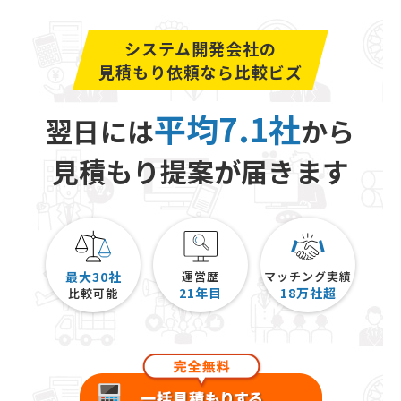
システム開発会社の
見積もり依頼なら比較ビズ
平均7.1社
翌日には
から
見積もり提案が届きます
最大30社
運営歴
マッチング実績
21
年目
18
万社超
比較可能