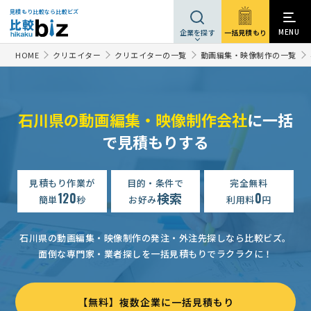
見積もり比較なら比較ビズ
MENU
一括見積もり
企業を探す
HOME
クリエイター
クリエイターの一覧
動画編集・映像制作の一覧
石川県の動画編集・映像制作会社
に一括
動画制作の見積もり依頼
5万円まで
石川県
で見積もりする
動画制作の見積もり依頼
5万円まで
石川県
教育現場で活用する動画の制作見積もり依頼
見積もり作業が
目的・条件で
完全無料
150万円まで
石
120
検索
0
簡単
秒
お好み
利用料
円
動画制作の見積もり依頼
100万円まで
石川県
施工現場での商品販促動画撮影依頼
予算上限なし
石川県
石川県の動画編集・映像制作の発注・外注先探しなら比較ビズ。
面倒な専門家・業者探しを一括見積もりでラクラクに！
【社内での自部署のPR動画を作成したい】動画制作の見積もり依頼
動画制作の見積もり依頼
7万円まで
石川県
【無料】複数企業に一括見積もり
動画制作の見積もり依頼
50万円まで
石川県