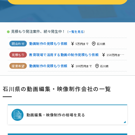
動画制作の見積もり依頼
相談して決めたい
石川県
動画制作の見積もり依頼
150万円まで
石川県
見積もり発注案件、続々発生中！
●
（
一覧を見る
）
動画制作の見積もり依頼
5万円まで
石川県
動画制作の見積もり依頼
5万円まで
石川県
教育現場で活用する動画の制作見積もり依頼
150万円まで
石
動画制作の見積もり依頼
100万円まで
石川県
施工現場での商品販促動画撮影依頼
予算上限なし
石川県
石川県の動画編集・映像制作会社の一覧
【社内での自部署のPR動画を作成したい】動画制作の見積もり依頼
動画編集・映像制作の相場を見る