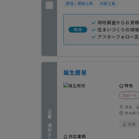
建設・建築工事
内装工事
現地調査からお見
住まいづくりの現
特徴
アフターフォロー
福生開発
特色
スピード
徳永 
企業を選択する
熊本県八
実績
対応業務