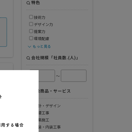
特色
技術力
デザイン力
提案力
環境配慮
もっと見る
会社規模「社員数.(人)」
～
取扱商品・サービス
設計・デザイン
基礎工事
建築施工
外装・内装工事