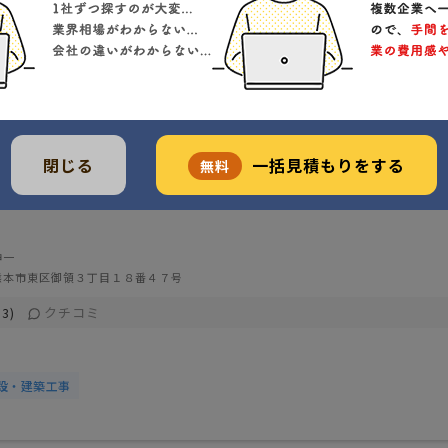
閉じる
一括見積もりをする
無料
伸一
熊本市東区御領３丁目１８番４７号
クチコミ
3)
設・建築工事