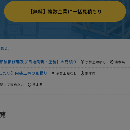
事の見積り
相談して決めたい
熊本県
【無料】複数企業に一括見積もり
算上限なし
熊本県
り
300万円まで
熊本県
たい・約5km圏内】解体工事の見積り
相談して決めたい
熊本県
500万円まで
熊本県
を見る
）
工事】建設会社への相談・問合せ
300万円まで
熊本県
部破損修理及び目地刷新・塗装】の見積り
予算上限なし
熊本県
用したい】内装工事の見積り
予算上限なし
熊本県
談して決めたい
熊本県
談して決めたい
熊本県
覧
事の見積り
相談して決めたい
熊本県