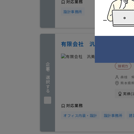
対応業務
設計事務所
有限会社 汎美設計室
特色
企業を選択する
技術力
森枝 
熊本県
実績(1
対応業務
オフィス内装・設計
設計事務所
建