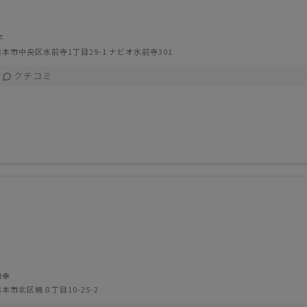
子
本市中央区水前寺1丁目29-1 ナビオ水前寺301
クチコミ
和幸
本市北区楠８丁目10-25-2