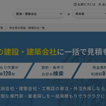
比較ビズとは
会
×
建設・建築会社
熊本県
一覧
熊本県の建設・建築会社一覧
の建設・建築会社
に一括で見積
工事】建設会社への相談・問合せ
300万円まで
熊本県
もり作業が
目的・条件で
完全無
部破損修理及び目地刷新・塗装】の見積り
予算上限なし
熊本県
120
検索
0
単
秒
お好み
利用料
用したい】内装工事の見積り
予算上限なし
熊本県
建設会社・建築会社・工務店の発注・外注先探しなら
談して決めたい
熊本県
面倒な専門家・業者探しを一括見積もりでラクラクに
談して決めたい
熊本県