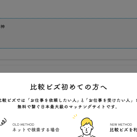
精神
力
究所
力
比古
本市渡鹿3丁目15-32
クチコミ