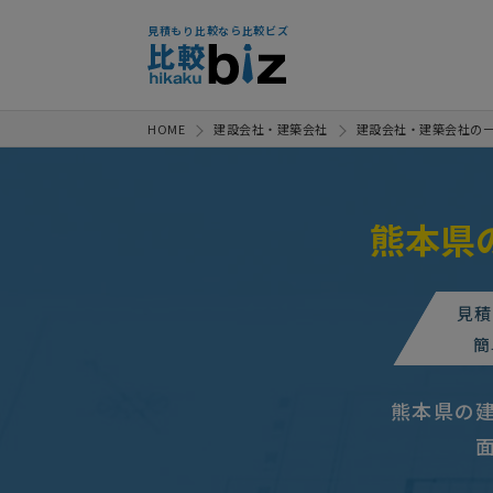
見積もり比較なら比較ビズ
HOME
建設会社・建築会社
建設会社・建築会社の
熊本県
【台所とリビングの床板張り替え
見積
【外壁工事（サイディング）の一
簡
【1階53坪をオフィスとして利
熊本県の
【店舗】内装工事の見積り
相
建設会社への相談・問合せ
相