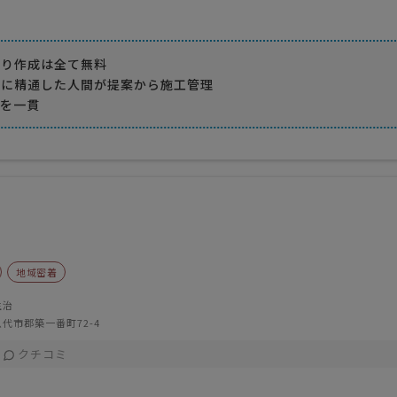
積り作成は全て無料
場に精通した人間が提案から施工管理
迄を一貫
地域密着
生治
代市郡築一番町72-4
クチコミ