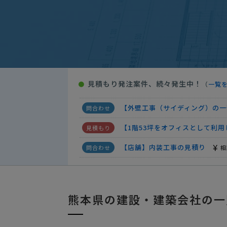
【井戸の水脈調査】基礎・土木工
基礎・土木工事の見積り
予
【半分山林の土地の整地】の見積
【今の家→新しい家へ物置を移し
リフォーム業者への見積り
1
見積もり発注案件、続々発生中！
●
（
一覧
【台所とリビングの床板張り替え
【外壁工事（サイディング）の一
【1階53坪をオフィスとして利
【店舗】内装工事の見積り
相
建設会社への相談・問合せ
相
熊本県の建設・建築会社の一
【井戸の水脈調査】基礎・土木工