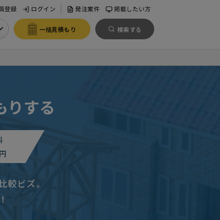
員登録
ログイン
発注案件
掲載したい方
一括見積もり
検索する
もりする
料
円
比較ビズ。
！