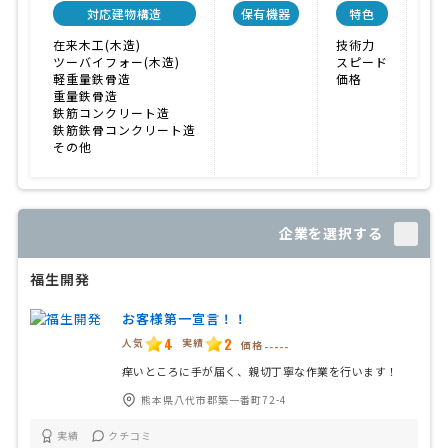
対応建物構造
保有機器
特色
会
在来木工(木造)
技術力
ツーバイフォー(木造)
スピード
軽重量鉄骨造
価格
重量鉄骨造
鉄筋コンクリート造
鉄筋鉄骨コンクリート造
その他
企業を選択する
福生開発
お客様第一宣言！！
4
2
人気
実績
価格
-----
痒いところに手が届く、親切丁寧な作業を行います！
熊本県八代市郡築一番町72-4
実績
クチコミ