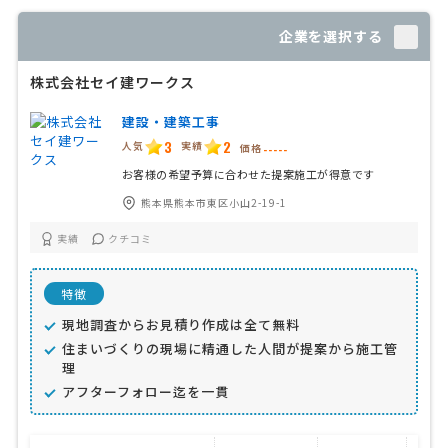
企業を選択する
株式会社セイ建ワークス
建設・建築工事
3
2
人気
実績
価格
-----
お客様の希望予算に合わせた提案施工が得意です
熊本県熊本市東区小山2-19-1
実績
クチコミ
特徴
現地調査からお見積り作成は全て無料
住まいづくりの現場に精通した人間が提案から施工管
理
アフターフォロー迄を一貫