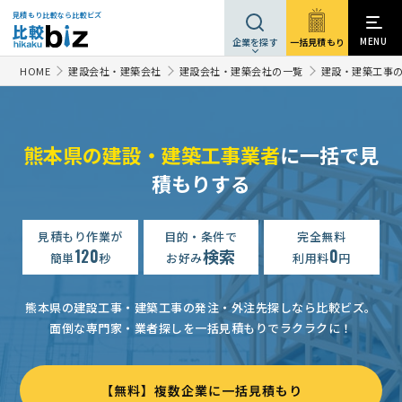
見積もり比較なら比較ビズ
MENU
一括見積もり
企業を探す
HOME
建設会社・建築会社
建設会社・建築会社の一覧
建設・建築工事
熊本県の建設・建築工事業者
に一括で見
積もりする
見積もり作業が
目的・条件で
完全無料
120
検索
0
簡単
秒
お好み
利用料
円
熊本県の建設工事・建築工事の発注・外注先探しなら比較ビズ。
面倒な専門家・業者探しを一括見積もりでラクラクに！
【無料】複数企業に一括見積もり