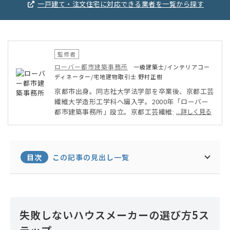
一戸建て・注文住宅に対応できる業者を一覧から探す
監修者
ローバー都市建築事務所
一級建築士/インテリアコー
ディネーター/宅地建物取引士 野村正樹
京都市出身。同志社大学法学部を卒業後、京都工芸
繊維大学造形工学科へ編入学。2000年「ローバー
都市建築事務所」設立。京都工芸繊維大学大学院建
...詳しく見る
築設計学 前期博士課程修了。設計実績 約500件。2
006〜2018年 毎日新聞京都版 朝刊「きょうと空
間創生術」第1回〜第274回執筆掲載。京町家再
生・古民家再生から、大規模商業施設まで、幅広く
目次
この記事の見出し一覧
多方面にて様々な設計を行う。京都の伝統的な建築
と現代的建築を融合させる手法を特徴に、先人が育
んできた生活の知恵や幸せに暮らす方法を調和的に
アレンジし提供する。
失敗しないハウスメーカーの選び方5ス