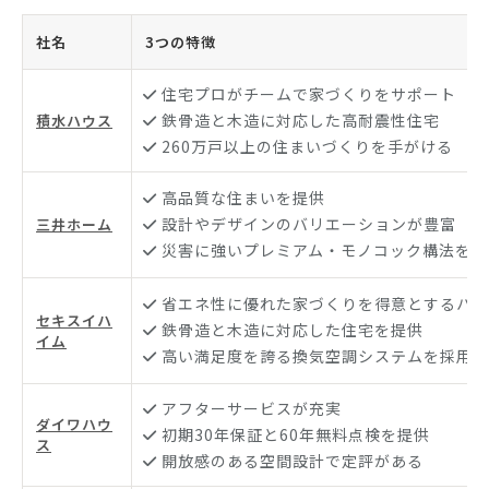
社名
3つの特徴
住宅プロがチームで家づくりをサポート
鉄骨造と木造に対応した高耐震性住宅
積水ハウス
260万戸以上の住まいづくりを手がける
高品質な住まいを提供
設計やデザインのバリエーションが豊富
三井ホーム
災害に強いプレミアム・モノコック構法を採
省エネ性に優れた家づくりを得意とするハウ
セキスイハ
鉄骨造と木造に対応した住宅を提供
イム
高い満足度を誇る換気空調システムを採用
アフターサービスが充実
ダイワハウ
初期30年保証と60年無料点検を提供
ス
開放感のある空間設計で定評がある