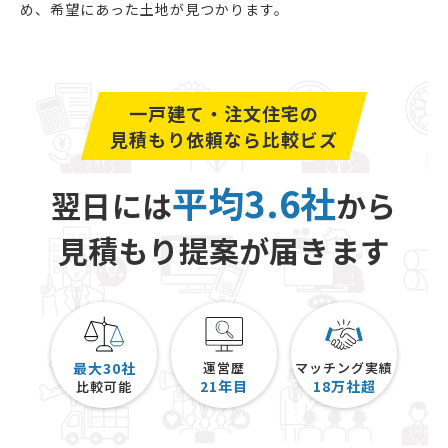
め、希望にあった土地が見つかります。
一戸建て・注文住宅の
見積もり依頼なら比較ビズ
平均3.6社
翌日には
から
見積もり提案が届きます
最大30社
運営歴
マッチング実績
21
年目
18
万社超
比較可能