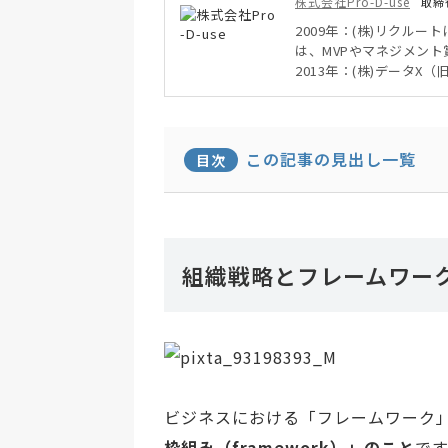
株式会社Pro-D-use
取締
2009年：(株)リクル
は、MVPやマネジメン
2013年：(株)データ
任者を務める。
2014年：アソビュー(
2015年：(株)Pro-
化、成果を上げる営業の
この記事の見出し一覧
目次
売れる仕組み作り、業務
ルティングを得意として
また、個人でも中小企業
するなど、一貫して中小
組織戦略とフレームワー
ビジネスにおける「フレームワーク
枠組み（framework）」のこと
です