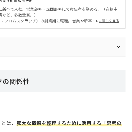
役副社長 岡島 光太郎
ートに新卒で入社。営業部署・企画部署にて責任者を務める。（在籍中
ト賞など、多数受賞。）
X（旧：フロムスクラッチ）の創業期に転職。営業や新卒・中途採用の責
...詳しく見る
株)に転職。その後、営業責任者、新規事業責任者、事業企画を歴任。
D-useを創業。取締役副社長（現任）に就任。新規事業の立上げ〜収益
仕組み作り、採用〜組織の構築、Webマーケティングを主軸とした
システムの導入・運用、融資を中心とした資金調達〜財務のコンサ
いる。
の融資を支援するサービス「中小企業の融資代行プロ.com」を運営
企業を支援することを生業にしている。
クの関係性
」とは、
膨大な情報を整理するために活用する「思考の
。