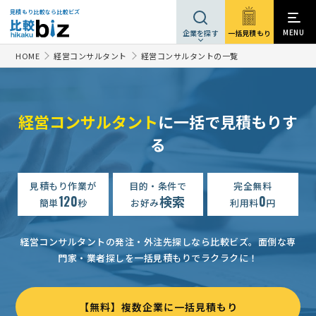
見積もり比較なら比較ビズ
MENU
一括見積もり
企業を探す
HOME
経営コンサルタント
経営コンサルタントの一覧
経営コンサルタント
に一括で見積もりす
る
【介護事業】人事・組織制度構築の相談・提案依頼
相談して決めたい
【美容エステの助成金】補助金コンサルタントの相談
見積もり作業が
目的・条件で
完全無料
相談して決
120
検索
0
簡単
秒
お好み
利用料
円
エステサロンの新規事業に伴う補助金申請サポートのご相談
3
【ISO9001・ISO14001】ISO認証コンサルティングの相談
相談
経営コンサルタントの発注・外注先探しなら比較ビズ。
面倒な専
門家・業者探しを一括見積もりでラクラクに！
【焼き鳥店】設備投資向け補助金申請支援のご相談
相談して決めたい
【ISO9001認証取得サポート依頼】の相談・提案依頼
相談して
【無料】複数企業に一括見積もり
補助金コンサルタントの相談
相談して決めたい
東京都