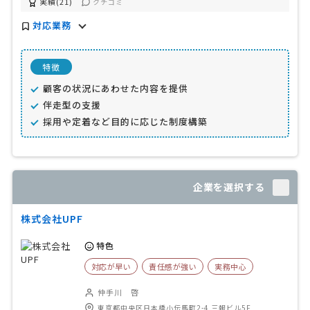
実績(21)
クチコミ
対応業務
特徴
顧客の状況にあわせた内容を提供
伴走型の支援
採用や定着など目的に応じた制度構築
企業を選択する
株式会社UPF
特色
対応が早い
責任感が強い
実務中心
仲手川 啓
東京都中央区日本橋小伝馬町2-4 三報ビル5F