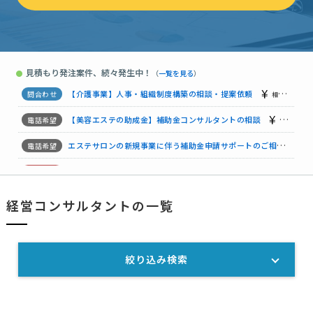
補助金コンサルタントの相談
相談して決めたい
東京都
コンサルタントへの相談・問合せ
相談して決めたい
群馬県
見積もり発注案件、続々発生中！
●
（
一覧を見る
）
補助金コンサルタントの相談
30万円まで
神奈川県
【介護事業】人事・組織制度構築の相談・提案依頼
相談して決めたい
【美容エステの助成金】補助金コンサルタントの相談
相談して決
エステサロンの新規事業に伴う補助金申請サポートのご相談
3
【ISO9001・ISO14001】ISO認証コンサルティングの相談
相談
経営コンサルタントの一覧
【焼き鳥店】設備投資向け補助金申請支援のご相談
相談して決めたい
【ISO9001認証取得サポート依頼】の相談・提案依頼
相談して
絞り込み検索