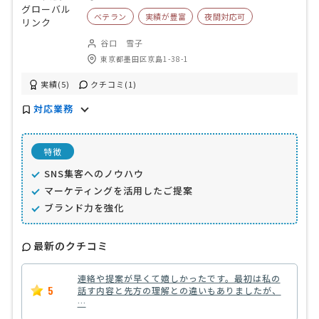
ベテラン
実績が豊富
夜間対応可
谷口 雪子
東京都墨田区京島1-38-1
実績(5)
クチコミ(1)
対応業務
特徴
SNS集客へのノウハウ
マーケティングを活用したご提案
ブランド力を強化
最新のクチコミ
連絡や提案が早くて嬉しかったです。最初は私の
5
話す内容と先方の理解との違いもありましたが、
…