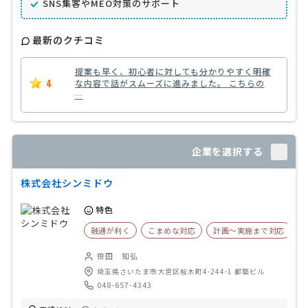
SNS集客やMEO対策のサポート
最新のクチコミ
提案も早く、初心者に対しても分かりやすく明確
4
な内容で話がスムーズに進みました。 こちらの
…
企業を選択する
株式会社シンミドウ
特色
融通が利く
こまめな対応
計画〜実施まで対応
笹田 知弘
埼玉県さいたま市大宮区桜木町4-244-1 都築ビル
048-657-4343