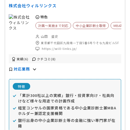
株式会社ウィルリンクス
特色
計画〜実施まで対応
中小企業診断士取得
MBA取得
山田 盛史
東京都千代田区九段南一丁目5番6号りそな九段ビル5F
https://will-links.jp/
実績(6)
クチコミ(8)
対応業務
特徴
「累計300社以上の実績」銀行・投資家向け・社員向
けなど様々な用途での計画作成
経営コンサルの国家資格である中小企業診断士兼MBA
ホルダー兼認定支援機関
銀行出身の中小企業診断士等の金融に強い専門家が在
籍