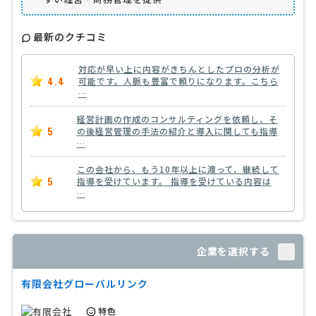
最新のクチコミ
対応が早い上に内容がきちんとしたプロの分析が
4.4
可能です。人脈も豊富で頼りになります。こちら
…
経営計画の作成のコンサルティングを依頼し、そ
5
の後経営管理の手法の紹介と導入に関しても指導
…
この会社から、もう10年以上に渡って、継続して
5
指導を受けています。 指導を受けている内容は
…
企業を選択する
有限会社グローバルリンク
特色