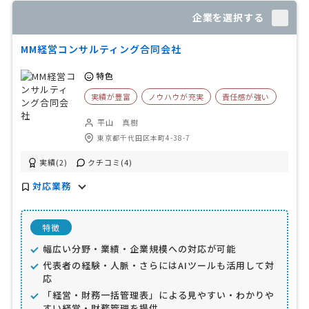
企業を選択する
MM経営コンサルティング合同会社
特色
実績が豊富
ノウハウが充実
責任感が強い
平山 真樹
東京都千代田区本町4-38-7
実績(2)
クチコミ(4)
対応業務
特徴
幅広い分野・業績・企業規模への対応が可能
代表者の経験・人脈・さらにはAIツールも活用して対
応
「経営・財務一括管理表」による見やすい・わかりや
すい経営・財務管理を提供