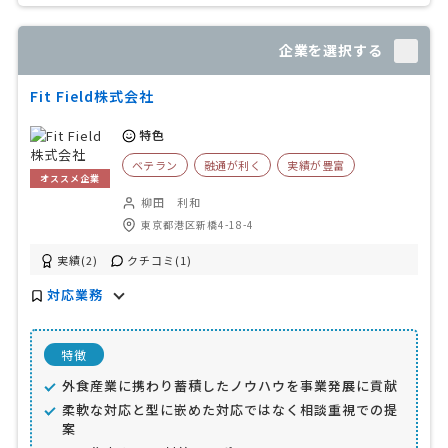
企業を選択する
Fit Field株式会社
特色
ベテラン
融通が利く
実績が豊富
オススメ企業
柳田 利和
東京都港区新橋4-18-4
実績(2)
クチコミ(1)
対応業務
特徴
外食産業に携わり蓄積したノウハウを事業発展に貢献
柔軟な対応と型に嵌めた対応ではなく相談重視での提
案