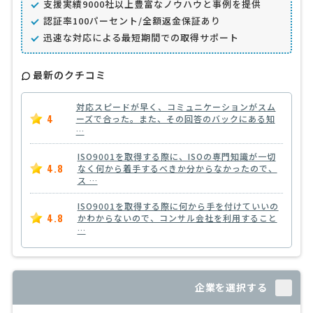
支援実績9000社以上豊富なノウハウと事例を提供
認証率100パーセント/全額返金保証あり
迅速な対応による最短期間での取得サポート
最新のクチコミ
対応スピードが早く、コミュニケーションがスム
4
ーズで合った。また、その回答のバックにある知
…
ISO9001を取得する際に、ISOの専門知識が一切
4.8
なく何から着手するべきか分からなかったので、
ス …
ISO9001を取得する際に何から手を付けていいの
4.8
かわからないので、コンサル会社を利用すること
…
企業を選択する