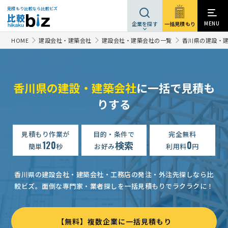
見積もり比較なら比較ビズ
MENU
一括見積もり
企業を探す
HOME
建設会社・建築会社
建設会社・建築会社の一覧
香川県の建設・
香川県の建設・建築会社
に一括で見積も
【物置】移動・設置工事の見積り
15万円まで
香川県
りする
【テレビ設置のフカシ壁・工事を検討】建設会社への相談・問合せ
内装工事の見積り
見積もり作業が
目的・条件で
15万円まで
香川県
完全無料
120
検索
0
簡単
秒
お好み
利用料
円
【介護施設・カビの除去とカビ対策】リフォーム業者への見積り
【一戸建て・廊下の床、トイレの床を張り替えなど】内装工事の見積り
香川県の建設会社・建築会社・工務店の発注・外注先探しなら比
較ビズ。
面倒な専門家・業者探しを一括見積もりでラクラクに！
リフォーム業者への見積り
150万円まで
香川県
【 参加募集中 】築20年以上マンション｜設備交換＋収納改善リフォーム見積り
【無料】複数企業に一括見積もり
【海岸に桟橋を付けたい・ボーリング調査】の見積り
100万円ま