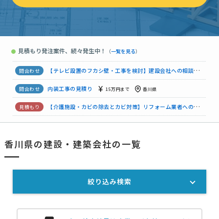
機能性重視のキッチン改装依頼
予算上限なし
香川県
リフォーム業者への見積り
30万円まで
香川県
見積もり発注案件、続々発生中！
●
（
一覧を見る
）
【物置】移動・設置工事の見積り
15万円まで
香川県
【テレビ設置のフカシ壁・工事を検討】建設会社への相談・問合せ
内装工事の見積り
15万円まで
香川県
【介護施設・カビの除去とカビ対策】リフォーム業者への見積り
【一戸建て・廊下の床、トイレの床を張り替えなど】内装工事の見積り
香川県の建設・建築会社の一覧
リフォーム業者への見積り
150万円まで
香川県
絞り込み検索