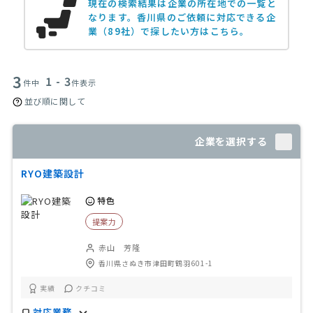
現在の検索結果は企業の所在地での一覧と
なります。
香川県のご依頼に対応できる企
業（89社）で探したい方はこちら。
3
1 - 3
件中
件表示
並び順に関して
企業を選択する
RYO建築設計
特色
提案力
赤山 芳隆
香川県さぬき市津田町鶴羽601-1
実績
クチコミ
対応業務