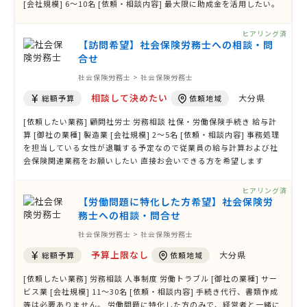
[会社規模] 6〜10名 [依頼・相談内容] 最大限に助成金を活用したい。
ヒアリング済
【訪問希望】社会保険労務士への相談・問
合せ
社会保険労務士 > 社会保険労務士
相談して決めたい
大分県
総額予算
依頼地域
[依頼したい業務] 顧問社労士 労務相談 社保・労働保険手続き 給与計
算 [御社の業種] 製造業 [会社規模] 2〜5名 [依頼・相談内容] 事務処理
を担当している女性が退職する予定なので従業員の給与計算および社
会保険関連業務をお願いしたい 直接お会いできる方を希望します
ヒアリング済
【労働問題に特化した方希望】社会保険労
務士への相談・問合せ
社会保険労務士 > 社会保険労務士
予算上限なし
大分県
総額予算
依頼地域
[依頼したい業務] 労務相談 人事制度 労働トラブル [御社の業種] サー
ビス業 [会社規模] 11〜30名 [依頼・相談内容] 手続き代行、書類作成
等は必要ありません。 労働問題に特化した方のみで、経営者と一緒に