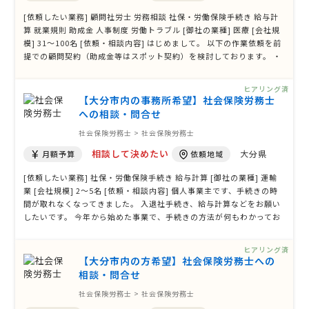
[依頼したい業務] 顧問社労士 労務相談 社保・労働保険手続き 給与計
算 就業規則 助成金 人事制度 労働トラブル [御社の業種] 医療 [会社規
模] 31〜100名 [依頼・相談内容] はじめまして。 以下の作業依頼を前
提での顧問契約（助成金等はスポット契約）を検討しております。 ・
給料計算のチェック、社保の等級等のチェック（約５０名） ・入退職
者の労働、社会保険関係手続き ・就業規則の改定 ・助成金、補助金等
ヒアリング済
の申請 …
【大分市内の事務所希望】社会保険労務士
への相談・問合せ
社会保険労務士 > 社会保険労務士
相談して決めたい
大分県
月額予算
依頼地域
[依頼したい業務] 社保・労働保険手続き 給与計算 [御社の業種] 運輸
業 [会社規模] 2〜5名 [依頼・相談内容] 個人事業主です、手続きの時
間が取れなくなってきました。 入退社手続き、給与計算などをお願い
したいです。 今年から始めた事業で、手続きの方法が何もわかってお
りません。 できれば大分市内の事務所の方で対面での対応が可能・親
身になって対応いただける方が好ましいです。
ヒアリング済
【大分市内の方希望】社会保険労務士への
相談・問合せ
社会保険労務士 > 社会保険労務士