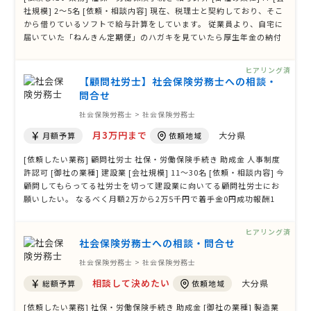
社規模] 2〜5名 [依頼・相談内容] 現在、税理士と契約しており、そこ
から借りているソフトで給与計算をしています。 従業員より、自宅に
届いていた「ねんきん定期便」のハガキを見ていたら厚生年金の納付
額と賃金台帳での納付額が違うとの指摘を受けました。 従業員は３名
（うち一人は臨時社員扱いで社会保険未加入です） 税理士に相談した
ヒアリング済
のですが、 …
【顧問社労士】社会保険労務士への相談・
問合せ
社会保険労務士 > 社会保険労務士
月3万円まで
大分県
月額予算
依頼地域
[依頼したい業務] 顧問社労士 社保・労働保険手続き 助成金 人事制度
許認可 [御社の業種] 建設業 [会社規模] 11〜30名 [依頼・相談内容] 今
顧問してもらってる社労士を切って建設業に向いてる顧問社労士にお
願いしたい。 なるべく月額2万から2万5千円で着手金0円成功報酬1
5％が理想です。
ヒアリング済
社会保険労務士への相談・問合せ
社会保険労務士 > 社会保険労務士
相談して決めたい
大分県
総額予算
依頼地域
[依頼したい業務] 社保・労働保険手続き 助成金 [御社の業種] 製造業