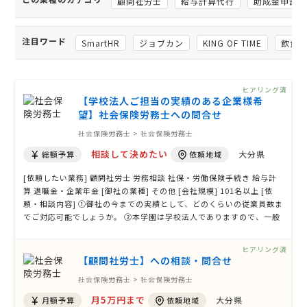
顧問社労士
給与計算代行
助成金申請
注目ワード
SmartHR
ジョブカン
KING OF TIME
飲食
ヒアリング済
【学校法人ご担当の実績のある企業様希
望】社会保険労務士への問合せ
社会保険労務士 > 社会保険労務士
相談して決めたい
大分県
総額予算
依頼地域
[依頼したい業務] 顧問社労士 労務相談 社保・労働保険手続き 給与計
算 退職金・企業年金 [御社の業種] その他 [会社規模] 101名以上 [依
頼・相談内容] ①御社の今までの実績として、どのくらいの従業員数ま
でご対応可能でしょうか。 ②本学園は学校法人でありますので、一般
の民間企業と異なる点があります。取り扱い実績として、学校法人を
担当されたことはありますか。
ヒアリング済
【顧問社労士】への相談・問合せ
社会保険労務士 > 社会保険労務士
月5万円まで
大分県
月額予算
依頼地域