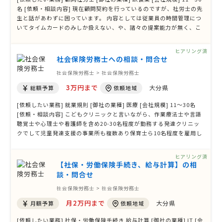
名 [依頼・相談内容] 現在顧問契約を行っているのですが、社労士の先
生と話があわずに困っています。 内容としては従業員の時間管理につ
いてタイムカードのみしか扱えない、や、諸々の提案能力が無く、こ
ちらの要望に対して寄り添ってくれる姿勢が見えられないと言った感
じです。 現在3万円から4万円の顧問料に価格が上がるにあたり変更を
ヒアリング済
視野に検討して …
社会保険労務士への相談・問合せ
社会保険労務士 > 社会保険労務士
3万円まで
大分県
総額予算
依頼地域
[依頼したい業務] 就業規則 [御社の業種] 医療 [会社規模] 11〜30名
[依頼・相談内容] こどもクリニックと言いながら、作業療法士や言語
聴覚士や心理士や看護師を含め20-30名程度が勤務する発達クリニッ
クでして児童発達支援の事業所も複数あり保育士ら10名程度を雇用し
ておりまして、個人事業でありながら40名程度を雇用しております。
雇用形態の変化や、今後の助成金・補助金申請を睨み、「正規雇用職
ヒアリング済
員(常勤職員)」「パー …
【社保・労働保険手続き、給与計算】の相
談・問合せ
社会保険労務士 > 社会保険労務士
月2万円まで
大分県
月額予算
依頼地域
[依頼したい業務] 社保・労働保険手続き 給与計算 [御社の業種] IT [会