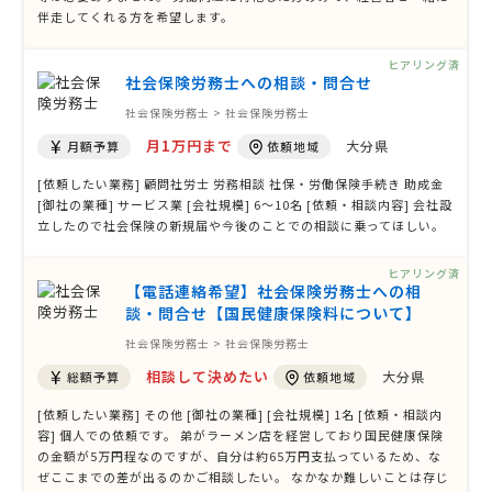
伴走してくれる方を希望します。
ヒアリング済
社会保険労務士への相談・問合せ
社会保険労務士 > 社会保険労務士
月1万円まで
大分県
月額予算
依頼地域
[依頼したい業務] 顧問社労士 労務相談 社保・労働保険手続き 助成金
[御社の業種] サービス業 [会社規模] 6〜10名 [依頼・相談内容] 会社設
立したので社会保険の新規届や今後のことでの相談に乗ってほしい。
ヒアリング済
【電話連絡希望】社会保険労務士への相
談・問合せ【国民健康保険料について】
社会保険労務士 > 社会保険労務士
相談して決めたい
大分県
総額予算
依頼地域
[依頼したい業務] その他 [御社の業種] [会社規模] 1名 [依頼・相談内
容] 個人での依頼です。 弟がラーメン店を経営しており国民健康保険
の金額が5万円程なのですが、自分は約65万円支払っているため、な
ぜここまでの差が出るのかご相談したい。 なかなか難しいことは存じ