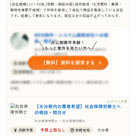
[会社規模] 11〜30名 [依頼・相談内容] 自然栽培（化学肥料・農薬・
動物性堆肥不使用）で作物を栽培して自社で商品を製造している会社
です。起業して数年になります。現在はまだ収益が上がっておらず、
雇用保険もかけていない状態なのですが、これから社員の給料を引き
上げ雇用保険・労災をかける状態にもっていき、国の援助を受けられ
る体制にしようと思 …
非公開案件多数！
もっと案件を見たい方へ
【無料】資料を請求する
ヒアリング済
【大分県内の業者希望】社会保険労務士へ
の相談・問合せ
社会保険労務士 > 社会保険労務士
予算上限なし
大分県
月額予算
依頼地域