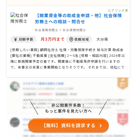
ておりますが、 できれば相談のみで、費用はかからない方にお願いし
たい。 お電話での連絡を希望いたします。
ヒアリング済
【開業資金等の助成金申請・他】社会保険
労務士への相談・問合せ
社会保険労務士 > 社会保険労務士
月3万円まで
大分県
月額予算
依頼地域
[依頼したい業務] 顧問社労士 社保・労働保険手続き 給与計算 助成金
[御社の業種] 不動産業 [会社規模] 2〜5名 [依頼・相談内容] 2024年以
降に新規開業予定の者です。開業後に不動産免許申請を行いますの
で、来春又は来夏に事業開始となりそうです。 それまでは、他社にて
役員として勤務予定ですが、社保は自身でかける予定です。 新規開業
時には開業資金等の助成金を申請する予定で、以降も事業に沿った助
成金を受けたいと …
非公開案件多数！
もっと案件を見たい方へ
【無料】資料を請求する