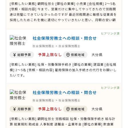
[依頼したい業務] 顧問社労士 [御社の業種] 小売業 [会社規模] 2〜5名
[依頼・相談内容] 今まで、営業だけに集中してやってきたので労務関
連は完璧にできていなかったのですが 最近労務関連に敏感な従業員を
採用したためこれを機に適切にやっていきたいと思い、月額の安い顧
問社会保険労務士さんを探しています。
ヒアリング済
社会保険労務士への相談・問合せ
社会保険労務士 > 社会保険労務士
予算上限なし
大分県
総額予算
依頼地域
[依頼したい業務] 社保・労働保険手続き [御社の業種] 建設業 [会社規
模] 2〜5名 [依頼・相談内容] 雇用保険の加入手続きの代行をお願いし
たいです。
ヒアリング済
社会保険労務士への相談・問合せ
社会保険労務士 > 社会保険労務士
予算上限なし
大分県
月額予算
依頼地域
[依頼したい業務] 顧問社労士 労務相談 社保・労働保険手続き 給与計
算 就業規則 助成金 人事制度 退職金・企業年金 [御社の業種] 飲食業