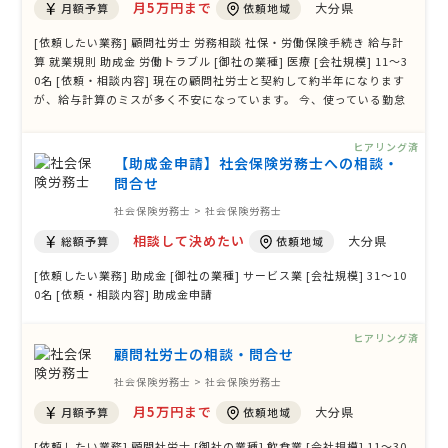
月5万円まで
大分県
月額予算
依頼地域
[依頼したい業務] 顧問社労士 労務相談 社保・労働保険手続き 給与計
算 就業規則 助成金 労働トラブル [御社の業種] 医療 [会社規模] 11〜3
0名 [依頼・相談内容] 現在の顧問社労士と契約して約半年になります
が、給与計算のミスが多く不安になっています。 今、使っている勤怠
管理アプリを変えずに引き継いでくれる顧問社労士を検討していま
す。 また、産休育休中のスタッフの給付金関係もスムーズに引き継い
ヒアリング済
でいただける社 …
【助成金申請】社会保険労務士への相談・
問合せ
社会保険労務士 > 社会保険労務士
相談して決めたい
大分県
総額予算
依頼地域
[依頼したい業務] 助成金 [御社の業種] サービス業 [会社規模] 31〜10
0名 [依頼・相談内容] 助成金申請
ヒアリング済
顧問社労士の相談・問合せ
社会保険労務士 > 社会保険労務士
月5万円まで
大分県
月額予算
依頼地域
[依頼したい業務] 顧問社労士 [御社の業種] 飲食業 [会社規模] 11〜30