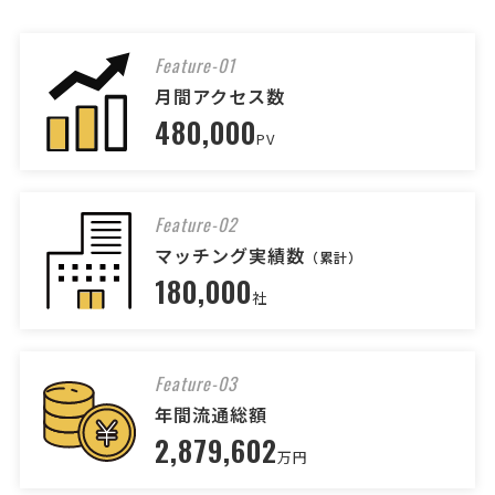
[依頼したい業務] 顧問社労士 社保・労働保険手続き 給与計算 助成金
[御社の業種] サービス業 [会社規模] 6〜10名 [依頼・相談内容] 社員が
増えてきたので、労務手続きや給料計算などをアウトソーシングした
Feature-01
いと検討しています。また店舗増店も視野に …
月間アクセス数
480,000
社会保険労務士への相談・問合
人気案件
PV
せ
社会保険労務士 > 社会保険労務士
Feature-02
月2万円まで
東京都
月額予算
依頼地域
マッチング実績数
（累計）
[依頼したい業務] 顧問社労士 労務相談 社保・労働保険手続き 給与計算
180,000
就業規則 助成金 人事制度 労働トラブル [御社の業種] 医療 [会社規模]
社
2〜5名 [依頼・相談内容] 2026年5月に新規開院いたしました、心療内
科・精神科のクリニックです。 現在は院 …
Feature-03
社会保険労務士への相談・問合
人気案件
年間流通総額
せ
2,879,602
社会保険労務士 > 社会保険労務士
万円
相談して決めたい
和歌山県
総額予算
依頼地域