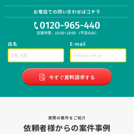
相談して決めたい
東京都
総額予算
依頼地域
[依頼したい業務] 社保・労働保険手続き [御社の業種] サービス業 [会
お電話での問い合わせはコチラ
社規模] 31〜100名 [依頼・相談内容] 社員数80名前後の教育業の会
社。 各種保険の手続き（産休・育休等含む）、離職票の作成や送付な
どをアウトソーシングしたいと考えています。 …
氏名
E-mail
社会保険労務士への相談・問合
人気案件
せ
社会保険労務士 > 社会保険労務士
月3万円まで
埼玉県
月額予算
依頼地域
今すぐ資料請求する
[依頼したい業務] 社保・労働保険手続き 給与計算 [御社の業種] その他
[会社規模] 6〜10名 [依頼・相談内容] 従業員が増えてきたので、給与
計算・社保・労働保険・雇用保険など雇用にかかわる申請等を一括で
委託したい。今後さらに雇用数は増える見込 …
社会保険労務士への相談・問合
人気案件
実際の案件をご紹介
せ
依頼者様からの案件事例
社会保険労務士 > 社会保険労務士