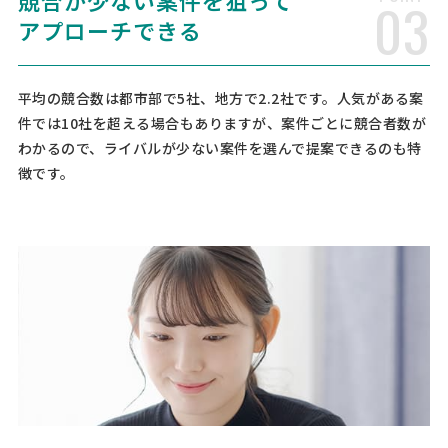
競合が少ない案件を狙って
03
雇用保険・社会保険各種手続き、〇ハローワークへの求人票提出 〇36
アプローチできる
協定・各種協定届の作成・届出、〇日常にお …
【建設業】顧問社労士への相
平均の競合数は都市部で5社、地方で2.2社です。人気がある案
人気案件
談・問合せ
件では10社を超える場合もありますが、案件ごとに競合者数が
わかるので、ライバルが少ない案件を選んで提案できるのも特
社会保険労務士 > 社会保険労務士
徴です。
相談して決めたい
埼玉県
月額予算
依頼地域
[依頼したい業務] 顧問社労士 労務相談 社保・労働保険手続き 給与計算
[御社の業種] 建設業 [会社規模] 1名 [依頼・相談内容] 給与計算をお願
いしたいです。所謂、1人社長ですが従業員を迎い入れる予定はありま
す。 弥生給与はありますが、わかりづら …
【労務のアウトソース】見積も
人気案件
り依頼
社会保険労務士 > 顧問社労士
相談して決めたい
東京都
総額予算
依頼地域
[相談内容] 労務のアウトソースを検討しています。専門知識の不足や