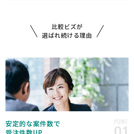
[依頼したい業務] 顧問 社保・労働保険手続き 給与計算 その他 [御社の
業種] その他 [会社規模] 11〜30名 [依頼・相談内容] 依頼したい内容
・毎月の給与計算（現在27名） ・従業員の入退社に伴う、雇用保険・
社会保険手続き ・雇用保険・社会保険に係 …
比較ビズが
選ばれ続ける理由
労務顧問の見積もり依頼
人気案件
社会保険労務士 > 顧問社労士
相談して決めたい
東京都
総額予算
依頼地域
[依頼・相談したい内容] [御社の業種] サービス業 [従業員数] 11 [希望
する対応業務] 就業規則 労働法関連法規 労働条件・労働時間 時間外、
休日及び深夜の割増料金 休日・振替休日 年次有休暇 賃金制度運用 解
雇・退職等 [その他、ご質問、ご要望]
社会保険労務士への相談・問合
人気案件
せ
POINT
社会保険労務士 > 社会保険労務士
安定的な案件数で
01
相談して決めたい
東京都
総額予算
依頼地域
受注件数UP