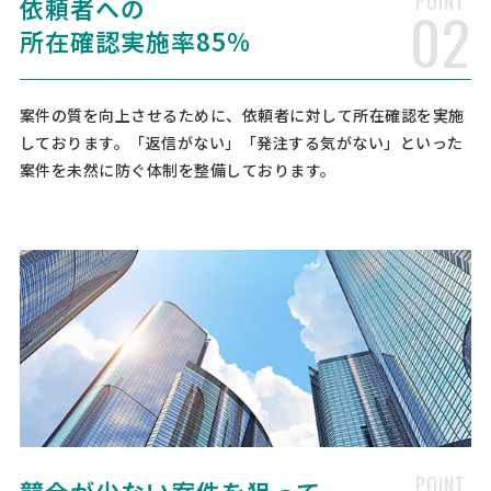
POINT
依頼者への
02
[御社の業種] 製造業 [会社規模] 11〜30名 [依頼・相談内容] 給与計算
所在確認実施率85%
から各所届出、労基署対応など全般的にお願いできる所を探していま
す。 ※千葉県、また近県の企業様からのご …
案件の質を向上させるために、依頼者に対して所在確認を実施
社会保険労務士への相談・問合
人気案件
しております。「返信がない」「発注する気がない」といった
せ
案件を未然に防ぐ体制を整備しております。
社会保険労務士 > 社会保険労務士
相談して決めたい
大阪府
月額予算
依頼地域
[依頼したい業務] 顧問社労士 給与計算 助成金 [御社の業種] 製造業 [会
社規模] 11〜30名 [依頼・相談内容] 給与計算。 助成金に強い方。
【サービス業】社会保険労務士
人気案件
への相談・問合せ
社会保険労務士 > 社会保険労務士
月3万円まで
東京都
月額予算
依頼地域
[依頼したい業務] 顧問社労士 労務相談 給与計算 [御社の業種] サービ
POINT
ス業 [会社規模] 11〜30名 [依頼・相談内容] 給与計算、〇労災保険・