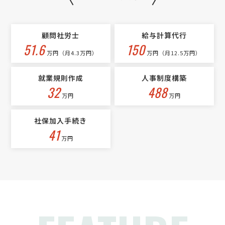
社会保険労務士 > 顧問社労士
相談して決めたい
東京都
総額予算
依頼地域
顧問社労士
給与計算代行
[依頼・相談したい内容] [御社の業種] サービス業 [従業員数] 11 [希望
51.6
150
する対応業務] 就業規則 労働法関連法規 労働条件・労働時間 時間外、
万円（月4.3万円）
万円（月12.5万円）
休日及び深夜の割増料金 休日・振替休日 年次有休暇 賃金制度運用 解
雇・退職等 [その他、ご質問、ご要望]
就業規則作成
人事制度構築
32
488
万円
万円
社保加入手続き
41
万円