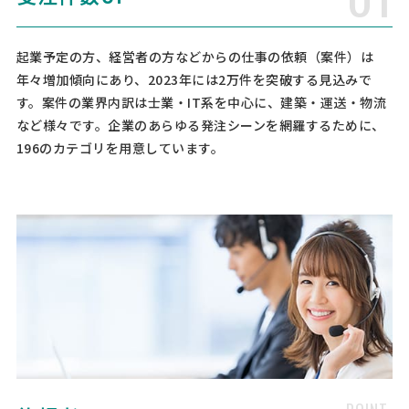
[依頼したい業務] 就業規則 [御社の業種] 卸売業 [会社規模] 2〜5名 [依
頼・相談内容] 社員が増えてきたので、就業規則作りたいです。
起業予定の方、経営者の方などからの仕事の依頼（案件）は
年々増加傾向にあり、2023年には2万件を突破する見込みで
【給料計算に強い社労士様を希
人気案件
す。案件の業界内訳は士業・IT系を中心に、建築・運送・物流
望！】社会保険労務士への相談・問合せ
など様々です。企業のあらゆる発注シーンを網羅するために、
社会保険労務士 > 社会保険労務士
196のカテゴリを用意しています。
相談して決めたい
東京都
総額予算
依頼地域
[依頼したい業務] 給与計算 助成金 人事制度 [御社の業種] その他 [会社
規模] 11〜30名 [依頼・相談内容] 当方は都内の会計事務所で、人がや
めるので外注さんのお力を借りたいです。 給料計算に強い方を希望し
ております。
【千葉県近県の企業様希望！製
人気案件
造業】顧問社労士への相談・問合せ
社会保険労務士 > 社会保険労務士
相談して決めたい
千葉県
総額予算
依頼地域
[依頼したい業務] 顧問社労士 社保・労働保険手続き 給与計算 就業規則