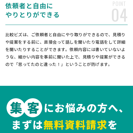
POINT
依頼者と自由に
04
業務効率化を図るため、給与計算や社会保険手続き、労務相談などを
お願いしたいと考えています。現在の従業員数は11人で、8月以降から
やりとりができる
のサービス開始を希望しており、月額2～3万円の予算 …
社会保険労務士への相談・問合
比較ビズは、ご依頼者と自由にやり取りができるので、見積り
人気案件
せ
や提案をする前に、直接会って話しを聞いたり電話をして詳細
を聞いたりすることができます。依頼内容には書いていないよ
社会保険労務士 > 社会保険労務士
うな、細かい内容を事前に聞いた上で、見積りや提案ができる
相談して決めたい
神奈川県
月額予算
依頼地域
ので「思ってたのと違った！」ということが防げます。
[依頼したい業務] 顧問社労士 就業規則 助成金 [御社の業種] 製造業 [会
社規模] 6〜10名 [依頼・相談内容] 顧問社労士を探しております。就業
規則の改正などのほか、どこまでサポートしてくださるか、実際にお
話伺えたらと思います。今までお話をした社 …
【保険の手続き・離職票の作成
人気案件
や送付等の依頼】社会保険労務士への相談・
問合せ
社会保険労務士 > 社会保険労務士