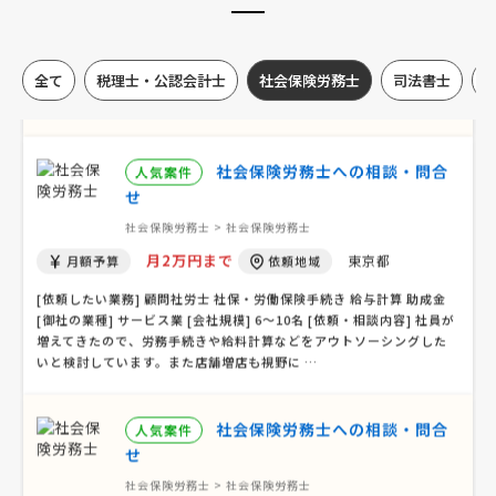
相談して決めたい
大阪府
総額予算
依頼地域
[依頼したい業務] 顧問社労士 労務相談 社保・労働保険手続き 給与計算
全て
税理士・公認会計士
社会保険労務士
司法書士
就業規則 助成金 人事制度 労働トラブル 退職金・企業年金 許認可 [御
社の業種] 医療 [会社規模] 2〜5名 [依頼・相談内容] お世話になりま
す。 事業拡大の為、顧問社労士様を探し …
社会保険労務士への相談・問合
人気案件
せ
社会保険労務士 > 社会保険労務士
月2万円まで
東京都
月額予算
依頼地域
[依頼したい業務] 顧問社労士 社保・労働保険手続き 給与計算 助成金
[御社の業種] サービス業 [会社規模] 6〜10名 [依頼・相談内容] 社員が
増えてきたので、労務手続きや給料計算などをアウトソーシングした
いと検討しています。また店舗増店も視野に …
社会保険労務士への相談・問合
人気案件
せ