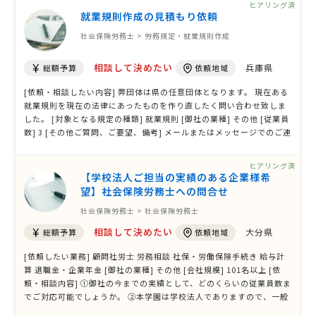
ヒアリング済
就業規則作成の見積もり依頼
社会保険労務士 > 労務規定・就業規則作成
相談して決めたい
兵庫県
総額予算
依頼地域
[依頼・相談したい内容] 弊団体は県の任意団体となります。 現在ある
就業規則を現在の法律にあったものを作り直したく問い合わせ致しま
した。 [対象となる規定の種類] 就業規則 [御社の業種] その他 [従業員
数] 3 [その他ご質問、ご要望、備考] メールまたはメッセージでのご連
絡をお願いいたします。
ヒアリング済
【学校法人ご担当の実績のある企業様希
望】社会保険労務士への問合せ
社会保険労務士 > 社会保険労務士
相談して決めたい
大分県
総額予算
依頼地域
[依頼したい業務] 顧問社労士 労務相談 社保・労働保険手続き 給与計
算 退職金・企業年金 [御社の業種] その他 [会社規模] 101名以上 [依
頼・相談内容] ①御社の今までの実績として、どのくらいの従業員数ま
でご対応可能でしょうか。 ②本学園は学校法人でありますので、一般
の民間企業と異なる点があります。取り扱い実績として、学校法人を