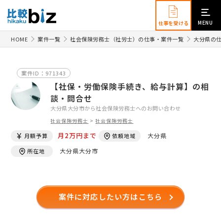
MENU
仕事を受ける
HOME
案件一覧
社会保険労務士（社労士）の仕事・案件一覧
大分県の
案件ID：971343
【社保・労働保険手続き、給与計算】の相
談・問合せ
大分県大分市から社会保険労務士へのお問い合わせ
社会保険労務士
>
社会保険労務士
月2万円まで
大分県
月額予算
依頼地域
大分県大分市
所在地
案件に対応したい方はこちら