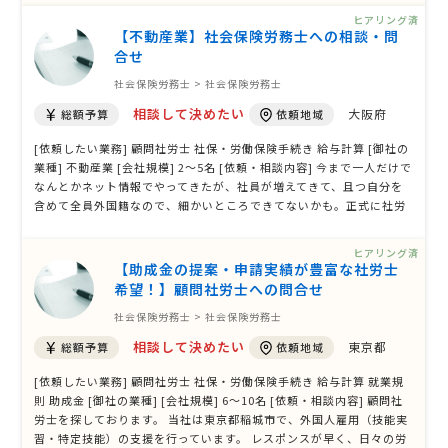
担当されたことはありますか。
ヒアリング済
【不動産業】社会保険労務士への相談・問
合せ
社会保険労務士 > 社会保険労務士
相談して決めたい
大阪府
総額予算
依頼地域
[依頼したい業務] 顧問社労士 社保・労働保険手続き 給与計算 [御社の
業種] 不動産業 [会社規模] 2〜5名 [依頼・相談内容] 今まで一人だけで
なんとかネット情報でやってきたが、社員が増えてきて、且つ自分を
含めて全員外国籍なので、細かいところできてないかも。正式に社労
士にお願いしたいと希望しております。
ヒアリング済
【助成金の提案・申請実績が豊富な社労士
希望！】顧問社労士への問合せ
社会保険労務士 > 社会保険労務士
相談して決めたい
東京都
総額予算
依頼地域
[依頼したい業務] 顧問社労士 社保・労働保険手続き 給与計算 就業規
則 助成金 [御社の業種] [会社規模] 6〜10名 [依頼・相談内容] 顧問社
労士を探しております。 当社は東京都稲城市で、外国人雇用（技能実
習・特定技能）の支援を行っています。 レスポンスが早く、日々の労