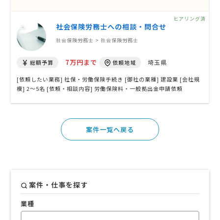
務相談や各種手続きをスムーズに対応していただける社労士事務所を
希望しています。 また、助成金の提案・申請実績が豊富で、企業に合
ヒアリング済
った助成金 …
社会保険労務士への相談・問合せ
社会保険労務士 > 社会保険労務士
7万円まで
埼玉県
総額予算
依頼地域
[依頼したい業務] 社保・労働保険手続き [御社の業種] 建設業 [会社規
模] 2〜5名 [依頼・相談内容] 労働保険料・一般拠出金申請依頼
案件一覧へ戻る
案件・仕事を探す
業種