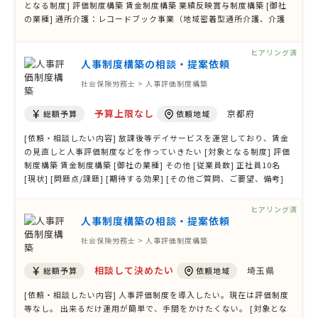
となる制度] 評価制度構築 賃金制度構築 業績反映賞与制度構築 [御社
の業種] 通所介護：レコードブック事業（地域密着型通所介護、介護
予防・日常生活総合支援事業） [従業員数] 現在正社員7名パート社員5
名ですが、来年度中には正社員15名程パート社員10名程に増員予定
ヒアリング済
[現状] 設立5年 …
人事制度構築の相談・提案依頼
社会保険労務士 > 人事評価制度構築
予算上限なし
京都府
総額予算
依頼地域
[依頼・相談したい内容] 放課後等デイサービスを運営しており、賃金
の見直しと人事評価制度などを作っていきたい [対象となる制度] 評価
制度構築 賃金制度構築 [御社の業種] その他 [従業員数] 正社員10名
[現状] [問題点/課題] [期待する効果] [その他ご質問、ご要望、備考]
ヒアリング済
人事制度構築の相談・提案依頼
社会保険労務士 > 人事評価制度構築
相談して決めたい
埼玉県
総額予算
依頼地域
[依頼・相談したい内容] 人事評価制度を導入したい。現在は評価制度
等なし。 出来るだけ運用が簡単で、手間をかけたくない。 [対象とな