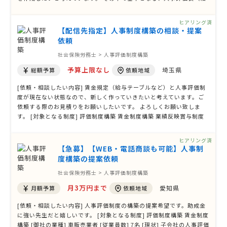
与基準・昇格攻殻ルール）の作成をお手伝いしていただきたいと考え
ています。 よろしくお願いいたします。 [対象となる制度] 評価制度構
ヒアリング済
築 賃金制 …
【配信先指定】人事制度構築の相談・提案
依頼
社会保険労務士 > 人事評価制度構築
予算上限なし
埼玉県
総額予算
依頼地域
[依頼・相談したい内容] 賃金規定（給与テーブルなど）と人事評価制
度が現在ない状態なので、新しく作っていきたいと考えています。ご
依頼する際のお見積りをお願いしたいです。 よろしくお願い致しま
す。 [対象となる制度] 評価制度構築 賃金制度構築 業績反映賞与制度
構築 目標管理制度構築 [御社の業種] その他 [従業員数] 28人 [現状]
[問題点/課題] [期待する効果] [その他ご質問、ご要望、備考]
ヒアリング済
【急募】【WEB・電話商談も可能】人事制
度構築の提案依頼
社会保険労務士 > 人事評価制度構築
月3万円まで
愛知県
月額予算
依頼地域
[依頼・相談したい内容] 人事評価制度の構築の提案希望です。助成金
に強い先生だと嬉しいです。 [対象となる制度] 評価制度構築 賃金制度
構築 [御社の業種] 車販売業者 [従業員数] 7名 [現状] 子会社の人事評価