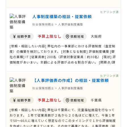
の構築以上に 若手スタッフへの勉強会やセミナーなども、やって頂け
る方にお願いしたいです。 やって頂きたいセミナーや勉強会内容は 一
ヒアリング済
般的な会社の人事 …
人事制度構築の相談・提案依頼
社会保険労務士 > 人事評価制度構築
予算上限なし
大阪府
総額予算
依頼地域
[依頼・相談したい内容] 弊社内の一事業部における評価制度（査定制
度）の構築を検討しております。 [対象となる制度] 評価制度構築 [御
社の業種] IT [従業員数] 200名（評価対象従業員：約30名） [現状] 評
価制度があいまい。主観による評価が占める割合が高い。 [問題点/課
題] チーム内で職種（業務内容）が異なるため評価制度が曖昧であ
る。 [期待する効果] 公正な評価制度の構築、制度の見える化、社員の
ヒアリング済
モチベーショ …
【人事評価表の作成】の相談・提案依頼
社会保険労務士 > 人事評価制度構築
予算上限なし
千葉県
総額予算
依頼地域
[依頼・相談したい内容] 弊社は千葉県にて、児童福祉施設を行なって
おります。 １年で従業員数が２名から２０名ほどに増えて、今後１年
で50〜60人に増えていく想定なのでこのタイミングで１から評価制度
を作成したいと考えています。 その中で基準となる、人事評価表（給