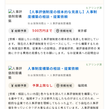
事評価制度の構築） 200万円（3ヶ月：人事評価制度の構築、1
カ月：運用マネジメント）等 〇御社の専門領域 〇宗教法寺（お寺・神
ヒアリング済
社）に対しての人事 …
【人事評価制度の根本的な見直し】人事制
度構築の相談・提案依頼
社会保険労務士 > 人事評価制度構築
500万円まで
東京都
総額予算
依頼地域
[依頼・相談したい内容] 人事評価制度の根本的な見直しを検討してい
ます。 現在の人事評価制度をゼロベースにして、一から構築するため
の 制度設計費用、従業員への説明会、評価者研修、被評価者研修の 実
施にかかる費用の見積もりをお願いします。 なお従業員への説明会は
1回、評価者研修は2回、被評価者研修は3回 実施をお願いしたいと思
っております。 宜しくお願い致します。 [対象となる制度] 評価制度構
ヒアリング済
築 目標管理 …
人事制度構築の相談・提案依頼
社会保険労務士 > 人事評価制度構築
予算上限なし
福岡県
総額予算
依頼地域
[依頼・相談したい内容] 色々な本を読んで人事評価制度を構築してい
る最中です。 福岡オフィスは新卒入社したものがほとんどのため、一
般的な企業での人事評価を理解してもらった上で、どう自社の人事評
価を作っていくか？が大事な点になると考えています。 人事評価制度