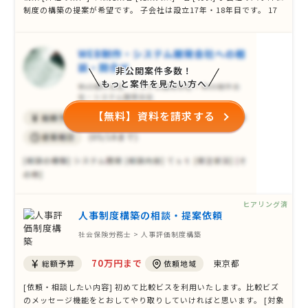
制度の構築の提案が希望です。 子会社は設立17年・18年目です。 17
年・18年間の中で、コンサルの方からのアドバイス含めて既に使用し
ているものはあります。 既に使用しているものを活用しての提案で
も、まっさ …
非公開案件多数！
もっと案件を見たい方へ
【無料】資料を請求する
ヒアリング済
人事制度構築の相談・提案依頼
社会保険労務士 > 人事評価制度構築
70万円まで
東京都
総額予算
依頼地域
[依頼・相談したい内容] 初めて比較ビスを利用いたします。比較ビズ
のメッセージ機能をとおしてやり取りしていければと思います。 [対象