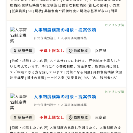
度構築 業績反映賞与制度構築 目標管理制度構築 [御社の業種] 小売業
[従業員数] 50 [現状] 昇給制度や評価制度に明確な基準がない [問題
点/課題] [期待する効果] 評価制度を明確にすることによって働きやす
いかつ業務効率が向上する [その他ご質問、ご要望、備考]
ヒアリング済
人事制度構築の相談・提案依頼
社会保険労務士 > 人事評価制度構築
予算上限なし
兵庫県
総額予算
依頼地域
[依頼・相談したい内容] ネイルサロンにおける、評価制度を導入した
いと考えています。それに伴う等級制度、賃金制度、就業規則に関し
てご相談できる方を探しています [対象となる制度] 評価制度構築 賃金
制度構築 [御社の業種] サービス業 [従業員数] 9名（内、該当者4名）
[現状] 現在は評価が賃金や等級、役職に繋がるような仕組みはない状
況です。 [問題点/課題] 長く勤めるスタッフがルールを守らない、や
ヒアリング済
るべきこと …
人事制度構築の相談・提案依頼
社会保険労務士 > 人事評価制度構築
予算上限なし
東京都
総額予算
依頼地域
[依頼・相談したい内容] 人事制度の見直しを図りたく、人事制度の提