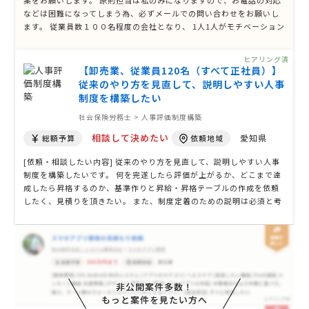
案をお願いします。 原則担当は私のみになりますので、お電話の対応
などは困難になってしまう為、必ずメールでの問い合わせをお願いし
ます。 従業員数１００名程度の会社となり、 1人1人がモチベーション
の上がるような制度を構築したいと考えております。 [対象となる制
度] 評価制度構築 賃金制度構築 [御社の業種] 飲食業 [従業員数] １００
ヒアリング済
名 [現 …
【卸売業、従業員120名（すべて正社員）】
従来のやり方を見直して、説明しやすい人事
制度を構築したい
社会保険労務士 > 人事評価制度構築
相談して決めたい
愛知県
総額予算
依頼地域
[依頼・相談したい内容] 従来のやり方を見直して、説明しやすい人事
制度を構築したいです。 何を完遂したら評価が上がるか、どこまで達
成したら昇格するのか、基準作りと昇給・昇格テーブルの作成を依頼
したく、見積りを頂きたい。 また、制度定着のための説明は必須と考
えておりますため、各企業様のスタッフさんやコンサルタントさまの
ほうで、弊社の社員へお話しの機会をとっていただく場合についても
お見積りください。 …
非公開案件多数！
もっと案件を見たい方へ