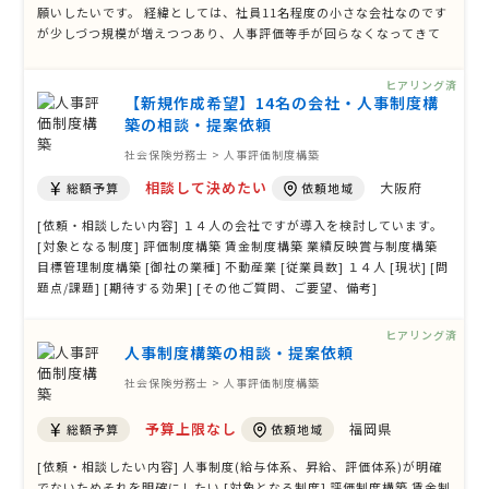
願いしたいです。 経緯としては、社員11名程度の小さな会社なのです
が少しづつ規模が増えつつあり、人事評価等手が回らなくなってきて
います。これまでは特に人事のポジションや制度を導入せずとも社長
の評価で回っていたのですが、事業拡大により人事制度を始めて作
ヒアリング済
成、導入する運びとなりま …
【新規作成希望】14名の会社・人事制度構
築の相談・提案依頼
社会保険労務士 > 人事評価制度構築
相談して決めたい
大阪府
総額予算
依頼地域
[依頼・相談したい内容] １４人の会社ですが導入を検討しています。
[対象となる制度] 評価制度構築 賃金制度構築 業績反映賞与制度構築
目標管理制度構築 [御社の業種] 不動産業 [従業員数] １４人 [現状] [問
題点/課題] [期待する効果] [その他ご質問、ご要望、備考]
ヒアリング済
人事制度構築の相談・提案依頼
社会保険労務士 > 人事評価制度構築
予算上限なし
福岡県
総額予算
依頼地域
[依頼・相談したい内容] 人事制度(給与体系、昇給、評価体系)が明確
でないためそれを明確にしたい [対象となる制度] 評価制度構築 賃金制