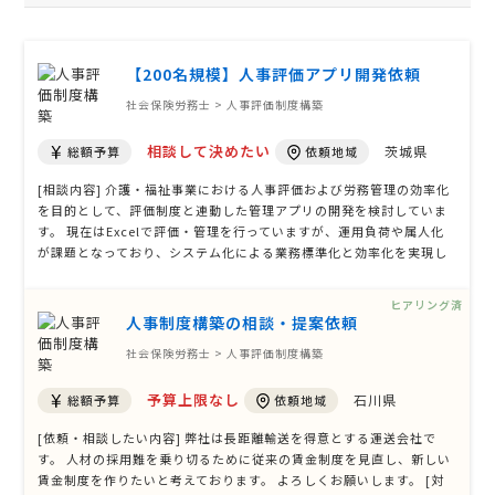
【200名規模】人事評価アプリ開発依頼
社会保険労務士 > 人事評価制度構築
相談して決めたい
茨城県
総額予算
依頼地域
[相談内容] 介護・福祉事業における人事評価および労務管理の効率化
を目的として、評価制度と連動した管理アプリの開発を検討していま
す。 現在はExcelで評価・管理を行っていますが、運用負荷や属人化
が課題となっており、システム化による業務標準化と効率化を実現し
たいと考えています。 対象は約200名規模での利用を想定しており、
評価プロセスの簡略化やデータの一元管理を実現できる設計を希望し
ヒアリング済
ています。 また、将来 …
人事制度構築の相談・提案依頼
社会保険労務士 > 人事評価制度構築
予算上限なし
石川県
総額予算
依頼地域
[依頼・相談したい内容] 弊社は長距離輸送を得意とする運送会社で
す。 人材の採用難を乗り切るために従来の賃金制度を見直し、新しい
賃金制度を作りたいと考えております。 よろしくお願いします。 [対