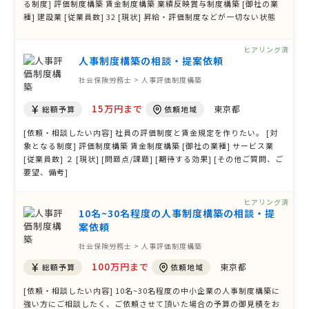
る制度] 評価制度構築 賃金制度構築 業績反映賞与制度構築 [御社の業
種] 建設業 [従業員数] 32 [現状] 昇給・評価制度などが一切ない状態
[問題点/課題] 評価をきちんと行い賃金に反映したい。 [期待する効果]
一人の評価ではなく皆が納得する評価にしたい。 [その他ご質問、ご
ヒアリング済
要望、 …
人事制度構築の相談・提案依頼
社会保険労務士 > 人事評価制度構築
15万円まで
東京都
総額予算
依頼地域
[依頼・相談したい内容] 社員の評価制度と賃金規定を作りたい。 [対
象となる制度] 評価制度構築 賃金制度構築 [御社の業種] サービス業
[従業員数] ２ [現状] [問題点/課題] [期待する効果] [その他ご質問、ご
要望、備考]
ヒアリング済
10名~30名程度の人事制度構築の相談・提
案依頼
社会保険労務士 > 人事評価制度構築
100万円まで
東京都
総額予算
依頼地域
[依頼・相談したい内容] 10名~30名程度の中小企業の人事制度構築に
強い方にご相談したく、ご依頼させて頂いた場合の予算の御見積をお