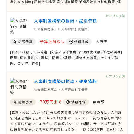
象となる制度] 評価制度構築 賃金制度構築 業績反映賞与制度構築 [御
社の業種] 運輸業 [従業員数] ３０人 [現状] 昇給制度、評価制度などに
ついて明確な基準がない状態 [問題点/課題] 昇給制度、評価制度など
ヒアリング済
について明確 …
人事制度構築の相談・提案依頼
社会保険労務士 > 人事評価制度構築
予算上限なし
大阪府
総額予算
依頼地域
[依頼・相談したい内容] [対象となる制度] 評価制度構築 [御社の業種]
医療 [従業員数] 9 [現状] [問題点/課題] [期待する効果] [その他ご質
問、ご要望、備考]
ヒアリング済
人事制度構築の相談・提案依頼
社会保険労務士 > 人事評価制度構築
70万円まで
東京都
総額予算
依頼地域
[依頼・相談したい内容] 会社の営業職に従事する社員のみに、人事評
価制度を構築をしたい考えております。 そこで、下記の内容をお伺い
する事は可能でしょうか。 〇依頼パターン（期間、サービス詳細）別
に概算をお伺いする事は可能でしょうか。 例：100万円（3ヶ月：人