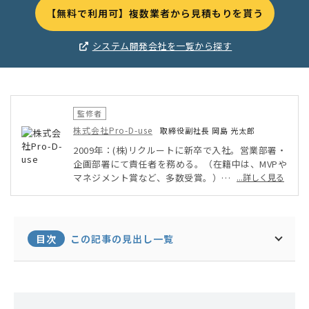
【無料で利用可】複数業者から見積もりを貰う
システム開発会社を一覧から探す
監修者
株式会社Pro-D-use
取締役副社長 岡島 光太郎
2009年：(株)リクルートに新卒で入社。営業部署・
企画部署にて責任者を務める。（在籍中は、MVPや
マネジメント賞など、多数受賞。）
...詳しく見る
2013年：(株)データX（旧：フロムスクラッチ）の
創業期に転職。営業や新卒・中途採用の責任者を務
める。
2014年：アソビュー(株)に転職。その後、営業責任
目次
この記事の見出し一覧
者、新規事業責任者、事業企画を歴任。
2015年：(株)Pro-D-useを創業。取締役副社長（現
任）に就任。新規事業の立上げ〜収益化、成果を上
げる営業の仕組み作り、採用〜組織の構築、Webマ
ーケティングを主軸とした売れる仕組み作り、業務