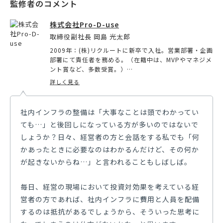
株式会社Pro-D-use
取締役副社長 岡島 光太郎
2009年：(株)リクルートに新卒で入社。営業部署・企画
部署にて責任者を務める。（在籍中は、MVPやマネジメ
ント賞など、多数受賞。）
2013年：(株)データX（旧：フロムスクラッチ）の創業
詳しく見る
期に転職。営業や新卒・中途採用の責任者を務める。
2014年：アソビュー(株)に転職。その後、営業責任者、
新規事業責任者、事業企画を歴任。
社内インフラの整備は「大事なことは頭でわかってい
2015年：(株)Pro-D-useを創業。取締役副社長（現任）
ても…」と後回しになっている方が多いのではないで
に就任。新規事業の立上げ〜収益化、成果を上げる営業
の仕組み作り、採用〜組織の構築、Webマーケティング
しょうか？日々、経営者の方と会話をする私でも「何
を主軸とした売れる仕組み作り、業務システムの導入・
かあったときに必要なのはわかるんだけど、その何か
運用、融資を中心とした資金調達〜財務のコンサルティ
が起きないからね…」と言われることもしばしば。
ングを得意としている。
また、個人でも中小企業の融資を支援するサービス「中
小企業の融資代行プロ.com」を運営するなど、一貫し
毎日、経営の現場において投資対効果を考えている経
て中小企業を支援することを生業にしている。
営者の方であれば、社内インフラに費用と人員を配備
するのは抵抗があるでしょうから、そういった思考に