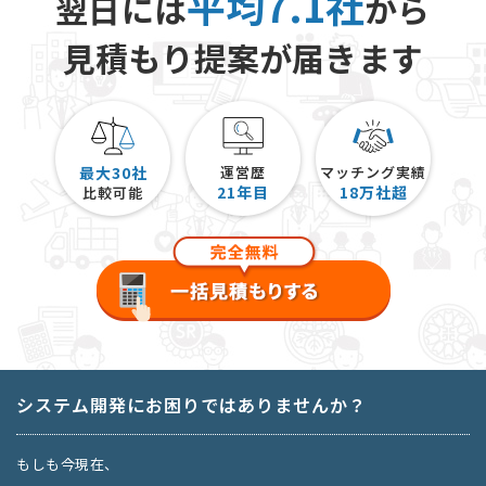
平均7.1社
翌日には
から
見積もり提案が届きます
最大30社
運営歴
マッチング実績
21
年目
18
万社超
比較可能
システム開発にお困りではありませんか？
もしも今現在、