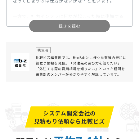
なってしまうのは仕方がないかな…と思います。
一方で、社内インフラに何かが起こった時に後悔する
度合いも、実はかなり高いのです。
WebやITの情報に囲まれた社会でビジネスをしている
私たちにとって、社内・情報のインフラを遮断された
執筆者
時には、皆さんが思っている以上に仕事ができなくな
比較ビズ編集部では、BtoB向けに様々な業種の発注に
り、また、そこから派生する損失は甚大になります。
役立つ情報を発信。「発注先の選び方を知りたい」
「外注する際の費用相場を知りたい」といった疑問を
編集部のメンバーが分かりやすく解説しています。
そういった意味でも、社内インフラへの投資は一種の
ビジネスの保険・備えとして考え、年間で予算組みを
する方が無難といえるでしょう。
システム開発会社の
見積もり依頼なら比較ビズ