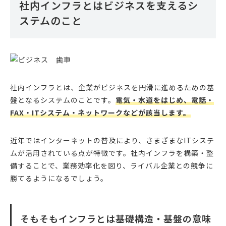
社内インフラとはビジネスを支えるシ
システムの導入・運用、融資を中心とした資金調
達〜財務のコンサルティングを得意としている。
ステムのこと
また、個人でも中小企業の融資を支援するサービス
「中小企業の融資代行プロ.com」を運営するな
ど、一貫して中小企業を支援することを生業にして
いる。
社内インフラとは、企業がビジネスを円滑に進めるための基
盤となるシステムのことです。
電気・水道をはじめ、電話・
FAX・ITシステム・ネットワークなどが該当します。
近年ではインターネットの普及により、さまざまなITシステ
ムが活用されている点が特徴です。社内インフラを構築・整
備することで、業務効率化を図り、ライバル企業との競争に
勝てるようになるでしょう。
そもそもインフラとは基礎構造・基盤の意味