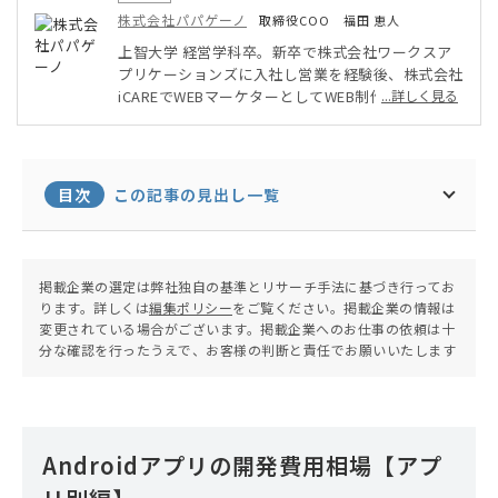
株式会社パパゲーノ
取締役COO 福田 恵人
上智大学 経営学科卒。新卒で株式会社ワークスア
プリケーションズに入社し営業を経験後、株式会社
iCAREでWEBマーケターとしてWEB制作、広告運
...詳しく見る
用、カンファレンス企画などBtoBマーケティング
を幅広く手掛ける。現職は株式会社パパゲーノ取締
役COO。
目次
この記事の見出し一覧
掲載企業の選定は弊社独自の基準とリサーチ手法に基づき行ってお
ります。詳しくは
編集ポリシー
をご覧ください。掲載企業の情報は
変更されている場合がございます。掲載企業へのお仕事の依頼は十
分な確認を行ったうえで、お客様の判断と責任でお願いいたします
Androidアプリの開発費用相場【アプ