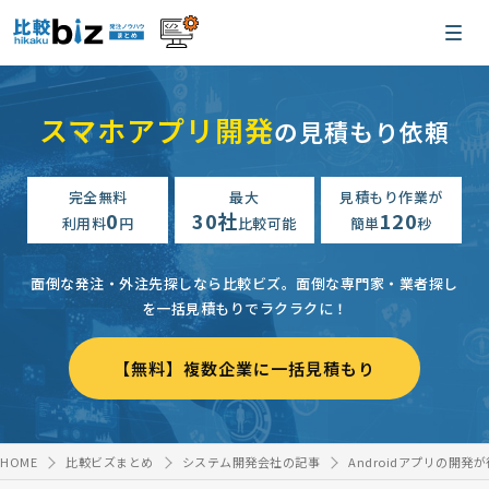
スマホアプリ開発
の見積もり依頼
完全無料
最大
見積もり作業が
0
30社
120
利用料
円
比較可能
簡単
秒
面倒な発注・外注先探しなら比較ビズ。
面倒な専門家・業者探し
を一括見積もりでラクラクに！
【無料】複数企業に一括見積もり
HOME
比較ビズまとめ
システム開発会社の記事
Androidアプリの開