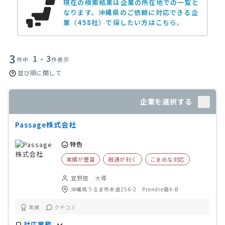
現在の検索結果は企業の所在地での一覧と
なります。
沖縄県のご依頼に対応できる企
業（458社）で探したい方はこちら。
3
1 - 3
件中
件表示
並び順に関して
企業を選択する
Passage株式会社
特色
実績が豊富
融通が利く
こまめな対応
宜野座 大導
沖縄県うるま市赤道256-2 Prendre龍4-B
実績
クチコミ
対応業務