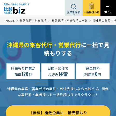
見積もり比較なら比較ビズ
MENU
一括見積もり
企業を探す
HOME
集客代行・営業代行
集客代行・営業代行の一覧
沖縄県の集客・
沖縄県の集客代行・営業代行
に一括で見
営業アウトソーシングの相談・提案依頼
予算上限なし
沖縄県
積もりする
【舞台上の吊り下げられた板に張り付ける横幕】制作の見積もり依頼
【セルフメディケーションサポートジム】広告制作の相談・提案依頼
見積もり作業が
目的・条件で
完全無料
120
検索
0
簡単
秒
お好み
利用料
円
営業アウトソーシングの相談・提案依頼
予算上限なし
沖縄県
看板・のぼり制作の見積もり依頼
相談して決めたい
沖縄県
沖縄県の集客・営業代行の発注・外注先探しなら比較ビズ。
面倒
な専門家・業者探しを一括見積もりでラクラクに！
「保険系セミナーの集客代行をお任せできる企業・個人の方を探しています」
沖縄県恩納村における民泊市場動向調査及び民泊改善コンサル見積依頼
【無料】複数企業に一括見積もり
広告・営業支援会社への相談・問合せ
予算上限なし
沖縄県