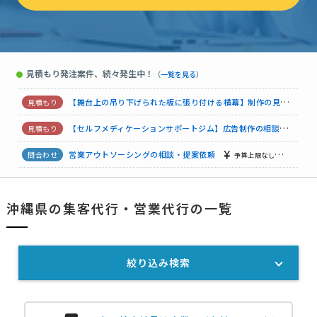
看板・のぼり制作の見積もり依頼
予算上限なし
沖縄県
DM印刷＆配送の見積もり依頼
15万円まで
沖縄県
見積もり発注案件、続々発生中！
●
（
一覧を見る
）
営業アウトソーシングの相談・提案依頼
予算上限なし
沖縄県
【舞台上の吊り下げられた板に張り付ける横幕】制作の見積もり依頼
【セルフメディケーションサポートジム】広告制作の相談・提案依頼
営業アウトソーシングの相談・提案依頼
予算上限なし
沖縄県
看板・のぼり制作の見積もり依頼
相談して決めたい
沖縄県
沖縄県の集客代行・営業代行の一覧
「保険系セミナーの集客代行をお任せできる企業・個人の方を探しています」
絞り込み検索