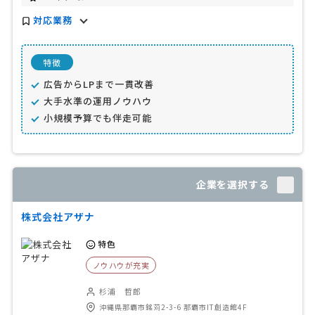
対応業務
特徴
広告からLPまで一貫改善
大手水準の運用ノウハウ
小規模予算でも伴走可能
企業を選択する
株式会社アザナ
特色
ノウハウが充実
杉浦 哲郎
沖縄県那覇市銘苅2-3-6 那覇市IT創造館4F