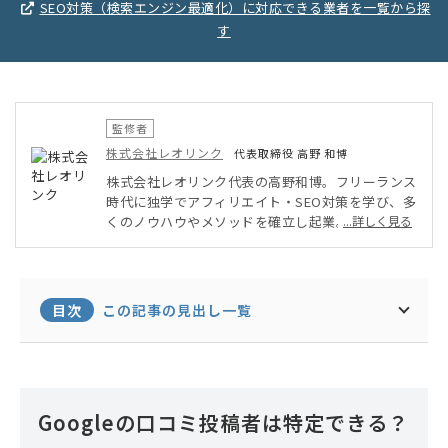
SEO対策（検索エンジン最適化）に対応できる業者を一覧から探
す
監修者
株式会社レオリンク
代表取締役 高野 和博
株式会社レオリンク代表の高野和博。フリーランス
時代に独学でアフィリエイト・SEO対策を学び、多
くのノウハウやメソッドを確立し起業。現在は集客
...詳しく見る
ホームページ制作は勿論の事、集客に特化したEC
サイト制作が大好評。リリース後も複数の企業様や
ショップ様のSEO対策からSNS、広告運用など手厚
い保守管理・コンサルタント業務まで行う。
目次
この記事の見出し一覧
Googleの口コミ投稿者は特定できる？