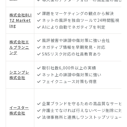
課題をマーケティングの観点から解決
株式会社BLI
ネットの風評を独自ツールで24時間監視
TZ Market
ing
AIにより自動でネガティブを判定
風評被害や誹謗中傷対策に強い会社
株式会社エ
ネガティブ情報を早期発見・対応
ルプランニ
ング
SNSリスク対応の社員教育あり
取引社数6,000件以上の実績
シエンプレ
ネット上の誹謗中傷対策に強い
株式会社
フェイクニュース対策も得意
企業ブランドを守るための高品質なサービス
イースター
弁護士でなければ行えないページ削除に対応
株式会社
法律事務所と連携しワンストップソリューシ