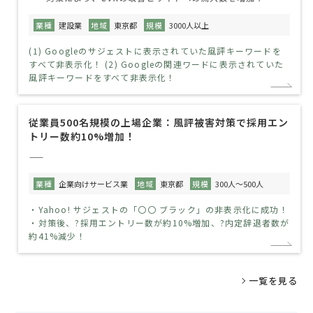
業種
建設業
地域
東京都
規模
3000人以上
(1) Googleのサジェストに表示されていた風評キーワードを
すべて非表示化！ (2) Googleの関連ワードに表示されていた
風評キーワードをすべて非表示化！
従業員500名規模の上場企業：風評被害対策で採用エン
トリー数約10%増加！
——
業種
企業向けサービス業
地域
東京都
規模
300人～500人
・Yahoo! サジェストの「〇〇 ブラック」の非表示化に成功！
・対策後、?採用エントリー数が約10%増加、?内定辞退者数が
約41%減少！
一覧を見る