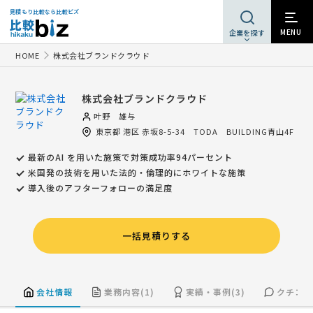
見積もり比較なら比較ビズ
MENU
企業を探す
HOME
株式会社ブランドクラウド
株式会社ブランドクラウド
叶野 雄与
東京都
港区
赤坂8-5-34 TODA BUILDING青山4F
最新のAI を用いた施策で対策成功率94パーセント
米国発の技術を用いた法的・倫理的にホワイトな施策
導入後のアフターフォローの満足度
一括見積りする
会社情報
業務内容(1)
実績・事例(3)
クチコミ(