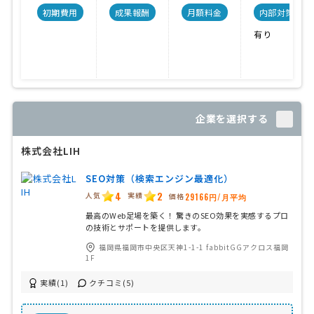
初期費用
成果報酬
月額料金
内部対策
有り
企業を選択する
株式会社LIH
SEO対策（検索エンジン最適化）
4
2
人気
実績
価格
29166円/月平均
最高のWeb足場を築く！ 驚きのSEO効果を実感するプロ
の技術とサポートを提供します。
福岡県福岡市中央区天神1-1-1 fabbitGGアクロス福岡
1F
実績(1)
クチコミ(5)