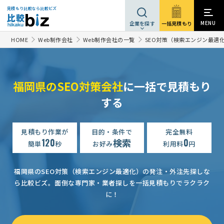
見積もり比較なら比較ビズ
MENU
一括見積もり
企業を探す
HOME
Web制作会社
Web制作会社の一覧
SEO対策（検索エンジン最適
福岡県のSEO対策会社
に一括で見積もり
する
見積もり作業が
目的・条件で
完全無料
120
検索
0
簡単
秒
お好み
利用料
円
福岡県のSEO対策（検索エンジン最適化）の発注・外注先探しな
ら比較ビズ。
面倒な専門家・業者探しを一括見積もりでラクラク
に！
SEO対策の見積もり依頼
相談して決めたい
福岡県