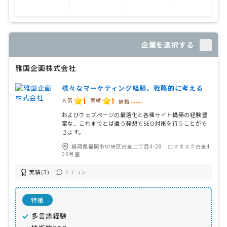
企業を選択する
雅国企画株式会社
様々なマーケティング経験、戦略的に考える
1
1
人気
実績
価格
-----
およびウェブページの最適化と各種サイト構築の経験豊
富な、これまでとは違う発想でSEO対策を行うことがで
きます。
福岡県福岡市中央区白金二丁目4-28 ロマネスク白金4
06号室
実績(3)
クチコミ
特徴
多言語経験