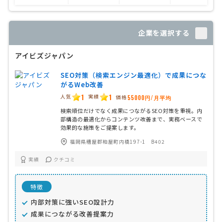
企業を選択する
アイビズジャパン
SEO対策（検索エンジン最適化）で成果につな
がるWeb改善
1
1
人気
実績
価格
55000円/月平均
検索順位だけでなく成果につながるSEO対策を重視。内
部構造の最適化からコンテンツ改善まで、実務ベースで
効果的な施策をご提案します。
福岡県糟屋郡粕屋町内橋197-1 B402
実績
クチコミ
特徴
内部対策に強いSEO設計力
成果につながる改善提案力