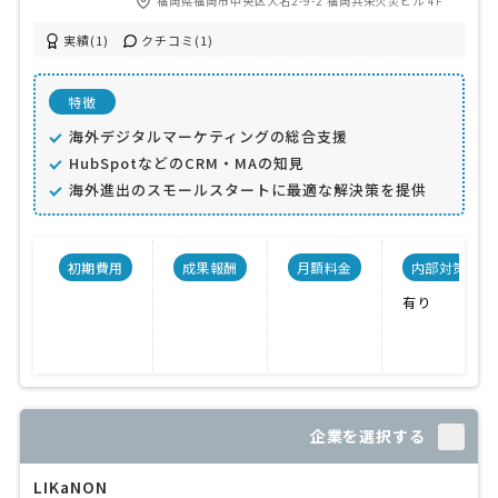
福岡県福岡市中央区大名2-9-2 福岡共栄火災ビル 4F
実績(1)
クチコミ(1)
特徴
海外デジタルマーケティングの総合支援
HubSpotなどのCRM・MAの知見
海外進出のスモールスタートに最適な解決策を提供
初期費用
成果報酬
月額料金
内部対策
有り
企業を選択する
LIKaNON