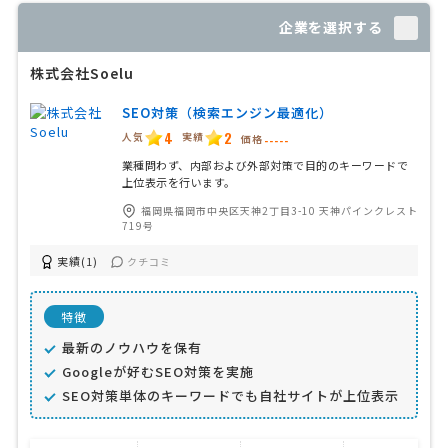
企業を選択する
株式会社Soelu
SEO対策（検索エンジン最適化）
4
2
人気
実績
価格
-----
業種問わず、内部および外部対策で目的のキーワードで
上位表示を行います。
福岡県福岡市中央区天神2丁目3-10 天神パインクレスト
719号
実績(1)
クチコミ
特徴
最新のノウハウを保有
Googleが好むSEO対策を実施
SEO対策単体のキーワードでも自社サイトが上位表示