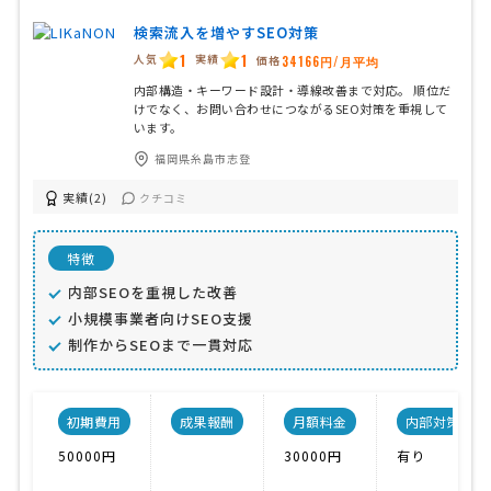
検索流入を増やすSEO対策
1
1
人気
実績
価格
34166円/月平均
内部構造・キーワード設計・導線改善まで対応。 順位だ
けでなく、お問い合わせにつながるSEO対策を重視して
います。
福岡県糸島市志登
実績(2)
クチコミ
特徴
内部SEOを重視した改善
小規模事業者向けSEO支援
制作からSEOまで一貫対応
初期費用
成果報酬
月額料金
内部対策
50000円
30000円
有り