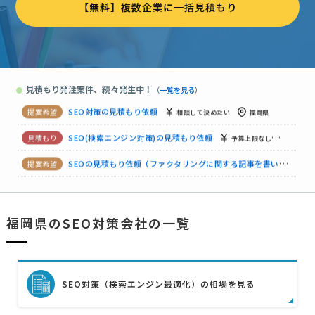
【無料】複数企業に一括見積もり
SEO(検索エンジン対策)の見積もり依頼
予算上限なし
福岡県
SEOの見積もり依頼（ファクタリングに関する記事を書いて頂きたい）
【内部対策と外部対策】SEO対策の見積もり依頼
月2万円まで
見積もり発注案件、続々発生中！
●
（
一覧を見る
）
【SEO対策】の見積もり依頼
月5万円まで
福岡県
SEO対策の見積もり依頼
相談して決めたい
福岡県
SEO(検索エンジン対策)の見積もり依頼
予算上限なし
福岡県
SEOの見積もり依頼（ファクタリングに関する記事を書いて頂きたい）
【内部対策と外部対策】SEO対策の見積もり依頼
月2万円まで
福岡県のSEO対策会社の一覧
【SEO対策】の見積もり依頼
月5万円まで
福岡県
SEO対策の見積もり依頼
相談して決めたい
福岡県
SEO対策（検索エンジン最適化）の相場を見る