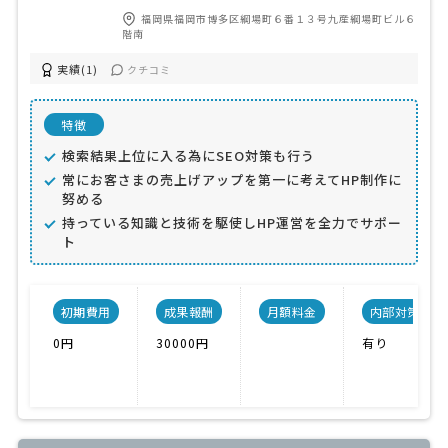
福岡県福岡市博多区綱場町６番１３号九産綱場町ビル６
階南
実績(1)
クチコミ
特徴
検索結果上位に入る為にSEO対策も行う
常にお客さまの売上げアップを第一に考えてHP制作に
努める
持っている知識と技術を駆使しHP運営を全力でサポー
ト
初期費用
成果報酬
月額料金
内部対策
0円
30000円
有り