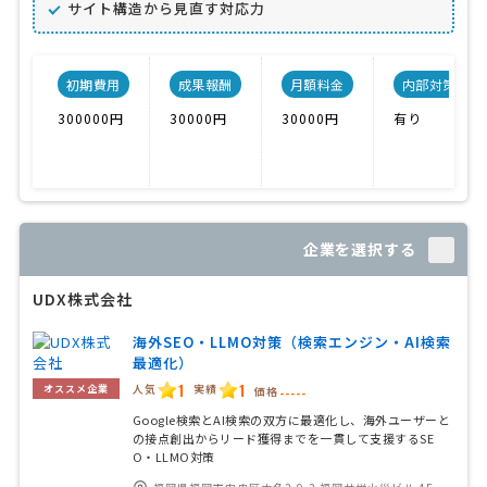
サイト構造から見直す対応力
初期費用
成果報酬
月額料金
内部対策
300000円
30000円
30000円
有り
企業を選択する
UDX株式会社
海外SEO・LLMO対策（検索エンジン・AI検索
最適化）
1
1
人気
実績
オススメ企業
価格
-----
Google検索とAI検索の双方に最適化し、海外ユーザーと
の接点創出からリード獲得までを一貫して支援するSE
O・LLMO対策