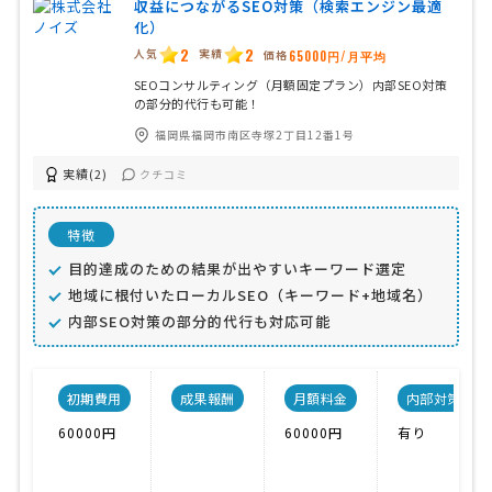
収益につながるSEO対策（検索エンジン最適
化）
2
2
人気
実績
価格
65000円/月平均
SEOコンサルティング（月額固定プラン）内部SEO対策
の部分的代行も可能！
福岡県福岡市南区寺塚2丁目12番1号
実績(2)
クチコミ
特徴
目的達成のための結果が出やすいキーワード選定
地域に根付いたローカルSEO（キーワード+地域名）
内部SEO対策の部分的代行も対応可能
初期費用
成果報酬
月額料金
内部対策
60000円
60000円
有り