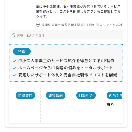
主に中小企業様、個人事業主が経営されているサービス
業を得意とし、コストを削減したプランもご提案してお
ります。
福岡県福岡市博多区博多駅前4丁目9-28エヌケイビル2F
実績
クチコミ
特徴
中小個人事業主のサービス紹介を得意とするHP製作
ホームページからIT関連の悩みをトータルサポート
安定したサポート体制と完全自社製作でコストを削減
初期費用
成果報酬
月額料金
内部対策
有り