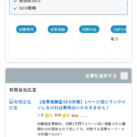
技術的SEO
SEO戦略
初期費用
成果報酬
月額料金
内部対策
有り
企業を選択する
有限会社広宣
【成果報酬型SEO対策】1ページ目にランクイ
ンしなければ費用はいただきません！
1
1
人気
実績
価格
-----
初期設定費無料、月額3万円で1ページ目に掲載された期
間のみの課金なので安心です。対策する目標キーワード
は何個でもOK！