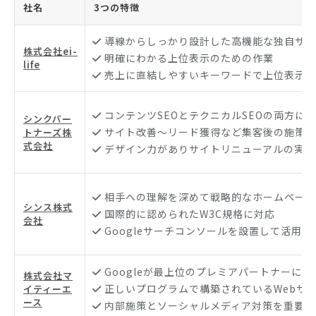
社名
3つの特徴
導線からしっかり設計した高機能な独自サイ
株式会社ei-
明確にわかる上位表示のための作業
life
売上に直結しやすいキーワードで上位表示を
コンテンツSEOとテクニカルSEOの両方に
シンクパー
サイト改善〜リード獲得など集客後の施策ま
トナーズ株
式会社
デザイン力がありサイトリニューアルの実績
相手への理解を深めて戦略的なホームページ
シンス株式
国際的に認められたW3C規格に対応
会社
Googleサーチコンソールを設置して活用
Googleが最上位のプレミアパートナーに認
株式会社マ
正しいプログラムで構築されているWebサ
イティーエ
ース
内部施策とソーシャルメディア対策を重要視