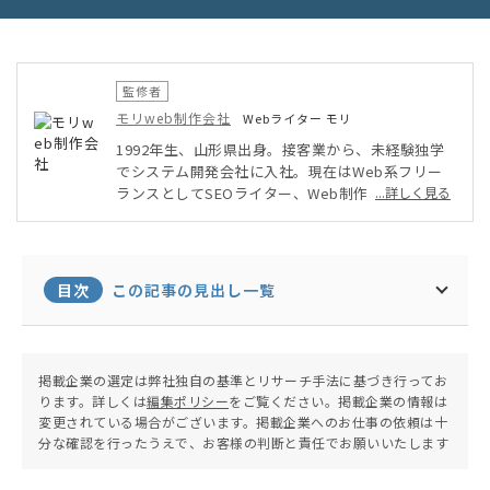
監修者
モリweb制作会社
Webライター モリ
1992年生、山形県出身。接客業から、未経験独学
でシステム開発会社に入社。現在はWeb系フリー
ランスとしてSEOライター、Web制作、Webデザ
...詳しく見る
インなどを軸に、幅広く活動中。自身が運営するブ
ログのPV数は年間14万人を超える。温泉と旅行が
趣味。
目次
この記事の見出し一覧
掲載企業の選定は弊社独自の基準とリサーチ手法に基づき行ってお
ります。詳しくは
編集ポリシー
をご覧ください。掲載企業の情報は
変更されている場合がございます。掲載企業へのお仕事の依頼は十
分な確認を行ったうえで、お客様の判断と責任でお願いいたします