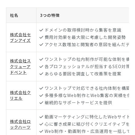
社名
3つの特徴
ドメインの取得検討時から集客を意識
株式会社セ
費用対効果を最大限に考慮した開発姿勢
ブンアイズ
アクセス数増加と閲覧者の意図を組んだテー
ワンストップの社内制作が可能な体制を構築
株式会社ス
各プロフェッショナルが担当するSEO対策
クリューア
ドベント
あらゆる要因を調査して改善策を提案
ワンストップで対応できる社内体制を構築
株式会社ク
多種多様なWeb制作とWeb集客の実績を保
リエル
継続的なサポートサービスを提供
動画マーケティングに特化したWebサイト
株式会社ロ
心に響き成果に結び付くクリエイティブを提
ックハーツ
Web制作・動画制作・広告運用を一括して