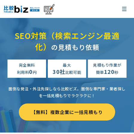
SEO対策（検索エンジン最適
化）
の見積もり依頼
完全無料
最大
見積もり作業が
0
30社
120
利用料
円
比較可能
簡単
秒
面倒な発注・外注先探しなら比較ビズ。
面倒な専門家・業者探し
を一括見積もりでラクラクに！
【無料】複数企業に一括見積もり