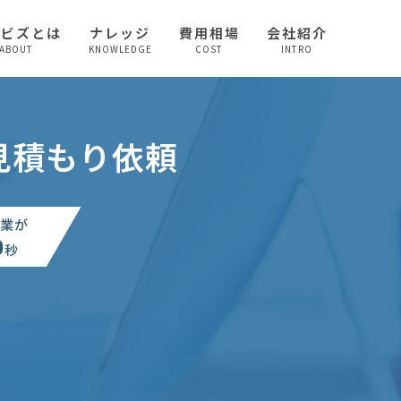
較ビズとは
ナレッジ
費用相場
会社紹介
ABOUT
KNOWLEDGE
COST
INTRO
見積もり依頼
業が
0
秒