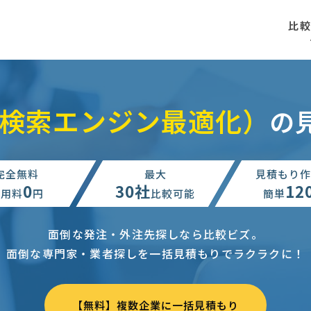
比
（検索エンジン最適化）
の
完全無料
最大
見積もり作
0
30社
12
利用料
円
比較可能
簡単
面倒な発注・外注先探しなら比較ビズ。
面倒な専門家・業者探しを一括見積もりでラクラクに！
【無料】複数企業に一括見積もり