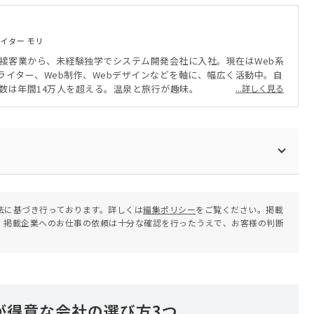
ライター モリ
。接客業から、未経験独学でシステム開発会社に入社。現在はWeb系
ライター、Web制作、Webデザインなどを軸に、幅広く活動中。自
V数は年間14万人を超える。温泉と旅行が趣味。
...詳しく見る
法に基づき行っております。詳しくは
編集ポリシー
をご覧ください。掲載
。掲載企業へのお仕事の依頼は十分な確認を行ったうえで、お客様の判断
が得意な会社の選び方3つ