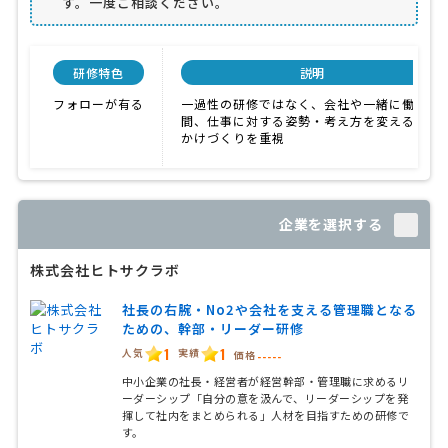
す。一度ご相談ください。
研修特色
説明
フォローが有る
一過性の研修ではなく、会社や一緒に働く仲
間、仕事に対する姿勢・考え方を変えるきっ
かけづくりを重視
企業を選択する
株式会社ヒトサクラボ
社長の右腕・No2や会社を支える管理職となる
ための、幹部・リーダー研修
1
1
人気
実績
価格
-----
中小企業の社長・経営者が経営幹部・管理職に求めるリ
ーダーシップ「自分の意を汲んで、リーダーシップを発
揮して社内をまとめられる」人材を目指すための研修で
す。