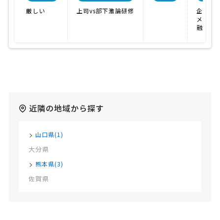
厳しい
上司vs部下激論研修
企画力
メニュ
融通が
近隣の地域から探す
山口県(1)
大分県
熊本県(3)
佐賀県