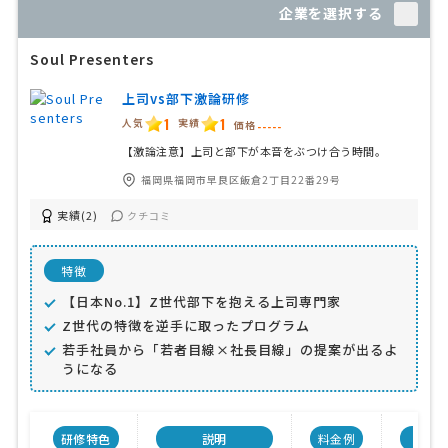
企業を選択する
Soul Presenters
上司vs部下激論研修
1
1
人気
実績
価格
-----
【激論注意】上司と部下が本音をぶつけ合う時間。
福岡県福岡市早良区飯倉2丁目22番29号
実績(2)
クチコミ
特徴
【日本No.1】Z世代部下を抱える上司専門家
Z世代の特徴を逆手に取ったプログラム
若手社員から「若者目線×社長目線」の提案が出るよ
うになる
研修特色
説明
料金例
会社