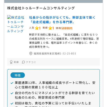
株式会社トゥルーチームコンサルティング
社長からの指示がなくても、幹部主体で動く
「自走式組織」を作る専門家。
1
1
人気
実績
価格
50000円
幹部が主体的に動き出し、「自走式組織」に変わる５つ
の成長法則をベースに組織変革。4年連続で増収増益、営
業損益額１０倍、粗利益率３ポイント改善など、多くの
成功事例を持つ。
福岡県福岡市東区箱崎1-32-25-803
実績
クチコミ
特徴
業歴通算12年、人事組織の成長サポートに特化し、安
心と信頼の実績１００社以上
自分の代わりにマネジメントができる幹部を育てたい
社長のための、幹部育成の専門家
初回は極力、貴社の予算に沿ってお手伝いいたしま