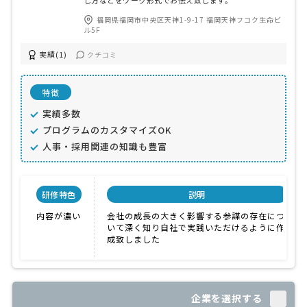
し方などをワーク形式でお伝え致します。
福岡県福岡市中央区天神1-9-17 福岡天神フコク生命ビ
ル5F
実績(1)
クチコミ
特徴
実績多数
プログラムのカスタマイズOK
人事・採用関連の知識も豊富
研修特色
説明
内容が濃い
会社の成長の大きく影響する参謀の存在につ
いて深く知り自社で実践いただけるように作
成致しました
企業を選択する