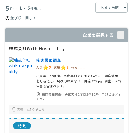
5
1 - 5
件中
件表示
並び順に関して
企業を選択する
株式会社With Hospitality
接客覆面調査
2
2
人気
実績
価格
-----
小売業、介護職、医療業界でも求められる「顧客満足」
を可視化し、現状の課題をプロ目線で報告。調査には報
告書も含まれます。
福岡県福岡市中央区天神2丁目2番12号 T&Jビルディ
ング7F
実績
クチコミ
特徴