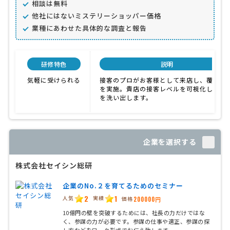
相談は無料
他社にはないミステリーショッパー価格
業種にあわせた具体的な調査と報告
研修特色
説明
気軽に受けられる
接客のプロがお客様として来店し、覆面調
を実施。貴店の接客レベルを可視化し、課
を洗い出します。
企業を選択する
株式会社セイシン総研
企業のNo.２を育てるためのセミナー
2
1
人気
実績
価格
200000円
10億円の壁を突破するためには、社長の力だけではな
く、参謀の力が必要です。参謀の仕事や適正、参謀の探