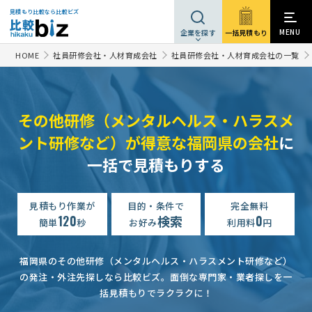
見積もり比較なら比較ビズ
MENU
一括見積もり
企業を探す
HOME
社員研修会社・人材育成会社
社員研修会社・人材育成会社の一覧
その他研修（メンタルヘルス・ハラスメ
ント研修など）が得意な福岡県の会社
に
一括で見積もりする
見積もり作業が
目的・条件で
完全無料
120
検索
0
簡単
秒
お好み
利用料
円
福岡県のその他研修（メンタルヘルス・ハラスメント研修など）
の発注・外注先探しなら比較ビズ。
面倒な専門家・業者探しを一
括見積もりでラクラクに！