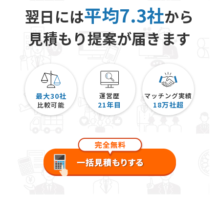
平均7.3社
翌日には
から
見積もり提案が届きます
最大30社
運営歴
マッチング実績
21
年目
18
万社超
比較可能