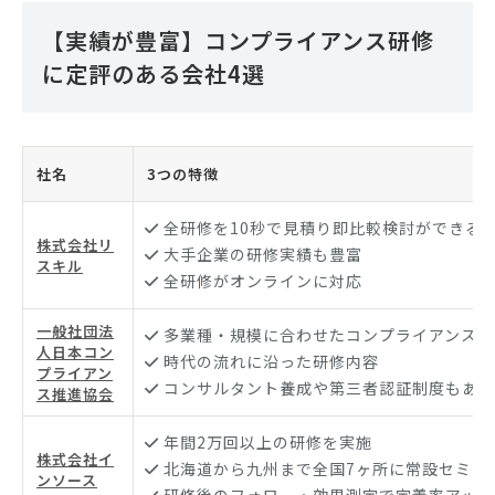
【実績が豊富】コンプライアンス研修
に定評のある会社4選
社名
3つの特徴
全研修を10秒で見積り即比較検討ができる
株式会社リ
大手企業の研修実績も豊富
スキル
全研修がオンラインに対応
一般社団法
多業種・規模に合わせたコンプライアンス研
人日本コン
時代の流れに沿った研修内容
プライアン
コンサルタント養成や第三者認証制度もあり
ス推進協会
年間2万回以上の研修を実施
株式会社イ
北海道から九州まで全国7ヶ所に常設セミナ
ンソース