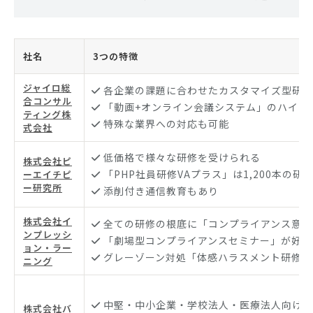
社名
3つの特徴
ジャイロ総
各企業の課題に合わせたカスタマイズ型研修
合コンサル
「動画+オンライン会議システム」のハイブリ
ティング株
特殊な業界への対応も可能
式会社
低価格で様々な研修を受けられる
株式会社ピ
「PHP社員研修VAプラス」は1,200本の
ーエイチピ
ー研究所
添削付き通信教育もあり
株式会社イ
全ての研修の根底に「コンプライアンス意識
ンプレッシ
「劇場型コンプライアンスセミナー」が好評
ョン・ラー
グレーゾーン対処「体感ハラスメント研修」
ニング
中堅・中小企業・学校法人・医療法人向けの
株式会社バ