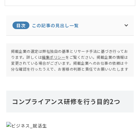
事務所へ入所。行政書士登録を経て平成27年弁理
士登録。平成29年特定侵害訴訟代理付記。令和5年
7月より所長。創業45年、経験豊富なベテランの弁
理士やスタッフ達と共に、特許／意匠／商標の出願
目次
この記事の見出し一覧
代理から、中間処理対応、セミナ講師、外国出願ま
で知財に係る業務全般に対応。
掲載企業の選定は弊社独自の基準とリサーチ手法に基づき行ってお
ります。詳しくは
編集ポリシー
をご覧ください。掲載企業の情報は
変更されている場合がございます。掲載企業へのお仕事の依頼は十
分な確認を行ったうえで、お客様の判断と責任でお願いいたします
コンプライアンス研修を行う目的2つ