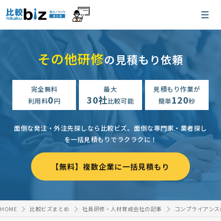
その他研修
の見積もり依頼
完全無料
最大
見積もり作業が
0
30社
120
利用料
円
比較可能
簡単
秒
面倒な発注・外注先探しなら比較ビズ。
面倒な専門家・業者探し
を一括見積もりでラクラクに！
【無料】複数企業に一括見積もり
HOME
比較ビズまとめ
社員研修・人材育成会社の記事
コンプライアンス