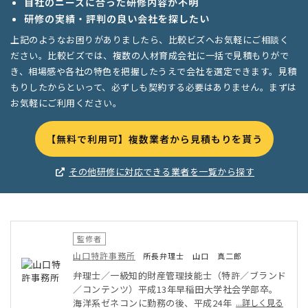
自社のニーズに合った研修内容が不明
研修の実績・評判の良い会社を探したい
上記のようなお困りがありましたら、比較ビズへお気軽にご相談く
ださい。比較ビズでは、複数の人材育成会社に一括で見積もりがで
き、相場感や各社の特色を把握したうえで会社を選定できます。見積
もりしたからといって、必ずしも契約する必要はありません。まずは
お気軽にご利用ください。
【無料で利用可】複数業者から見積もりを貰う
その他研修に対応できる業者を一覧から探す
監修者
山口特許事務所
所長弁理士 山口 真二郎
弁理士／一級知的財産管理技能士（特許／ブランド
／コンテンツ）平成13年早稲田大学社会学部卒。
海洋系ゼネコンに勤務の後、平成24年に山口特許
...詳しく見る