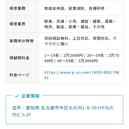
得意業務
助成金申請、就業規則、各種研修
飲食、流通・小売、建設・建築、運輸・
得意業界
物流、製造、医療・福祉、その他
初回相談無料、土日対応、夜間対応、ク
事務所の特徴
ラウドに強い
1〜19名：2万2000円 / 20〜39名：2万75
得顧問料金
00円 / 40〜59名：3万3000円
https://www.p-sr.com/165914581796
料金ページ
01
企業情報
住所：愛知県 名古屋市中区丸の内1-8-39 HP丸の
内ビル3F