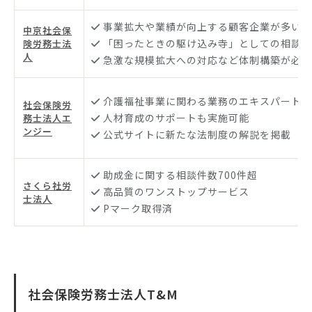
事業拡大や業績が向上する顧客企業が多い
中京社会保
「困ったときの駆け込み寺」としての相談ケ
険労務士法
人
急激な規模拡大への対応など体制構築が必要
介護福祉事業に関わる業務のエキスパート
社会保険労
人材育成のサポートも実施可能
務士法人エ
ンジー
公式サイトに新たな法制度の解説を掲載
助成金に関する相談件数700件超
さくら社労
高品質のワンストップサービス
士法人
Pマーク取得済
社会保険労務士法人T&M