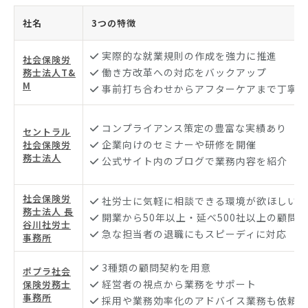
社名
3つの特徴
実際的な就業規則の作成を強力に推進
社会保険労
働き方改革への対応をバックアップ
務士法人T&
M
事前打ち合わせからアフターケアまで丁寧に
コンプライアンス策定の豊富な実績あり
セントラル
企業向けのセミナーや研修を開催
社会保険労
務士法人
公式サイト内のブログで業務内容を紹介
社会保険労
社労士に気軽に相談できる環境が欲ほしい方
務士法人 長
開業から50年以上・延べ500社以上の顧問
谷川社労士
急な担当者の退職にもスピーディに対応
事務所
3種類の顧問契約を用意
ポプラ社会
経営者の視点から業務をサポート
保険労務士
事務所
採用や業務効率化のアドバイス業務も依頼可