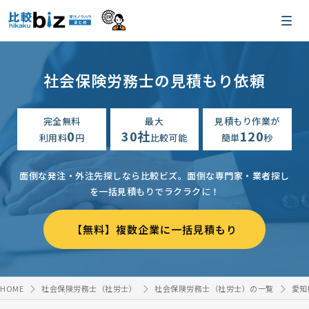
社会保険労務士の見積もり依頼
完全無料
最大
見積もり作業が
0
30社
120
利用料
円
比較可能
簡単
秒
面倒な発注・外注先探しなら比較ビズ。
面倒な専門家・業者探し
を一括見積もりでラクラクに！
【無料】複数企業に一括見積もり
HOME
社会保険労務士（社労士）
社会保険労務士（社労士）の一覧
愛知