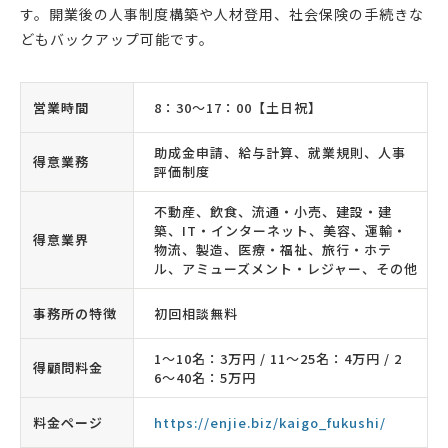
す。開業後の人事制度構築や人材登用、社会保険の手続きな
どもバックアップ可能です。
営業時間
8：30〜17：00【土日祝】
助成金申請、給与計算、就業規則、人事
得意業務
評価制度
不動産、飲食、流通・小売、建設・建
築、IT・インターネット、美容、運輸・
得意業界
物流、製造、医療・福祉、旅行・ホテ
ル、アミューズメント・レジャー、その他
事務所の特徴
初回相談無料
1〜10名：3万円 / 11〜25名：4万円 / 2
得顧問料金
6〜40名：5万円
料金ページ
https://enjie.biz/kaigo_fukushi/