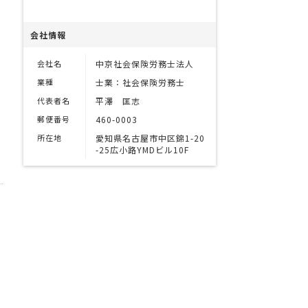
会社情報
会社名
中京社会保険労務士法人
業種
士業：社会保険労務士
代表者名
平澤 匡志
郵便番号
460-0003
所在地
愛知県名古屋市中区錦1-20
-25広小路YMDビル10F