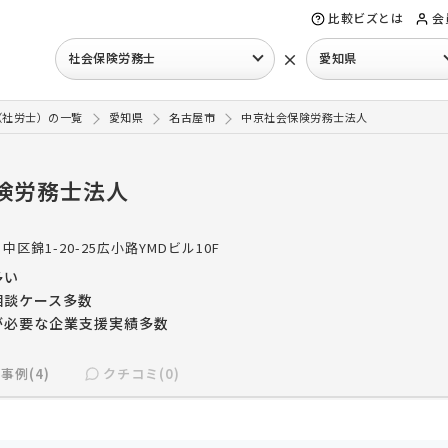
比較ビズとは
会
×
社会保険労務士
愛知県
（社労士）の一覧
愛知県
名古屋市
中京社会保険労務士法人
険労務士法人
中区錦1-20-25広小路YMDビル10F
多い
相談ケース多数
が必要な企業支援実績多数
事例(4)
クチコミ(0)