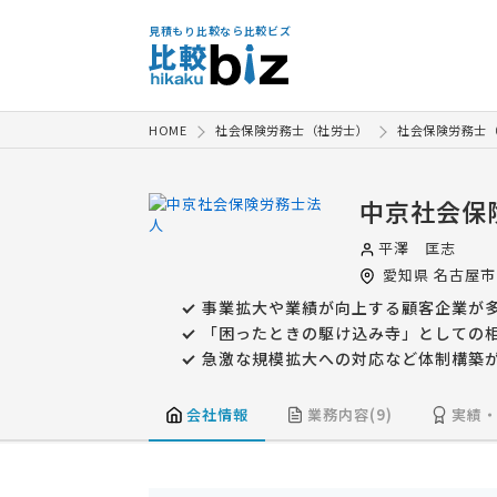
見積もり比較なら比較ビズ
HOME
社会保険労務士（社労士）
社会保険労務士
中京社会保
平澤 匡志
愛知県
名古屋市
事業拡大や業績が向上する顧客企業が
「困ったときの駆け込み寺」としての
急激な規模拡大への対応など体制構築
会社情報
業務内容(9)
実績・