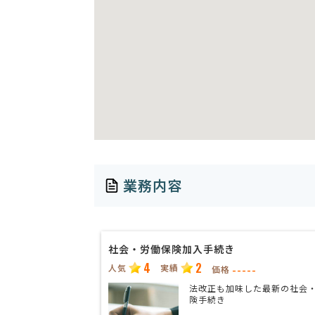
業務内容
社会・労働保険加入手続き
4
2
人気
実績
-----
価格
法改正も加味した最新の社会
険手続き