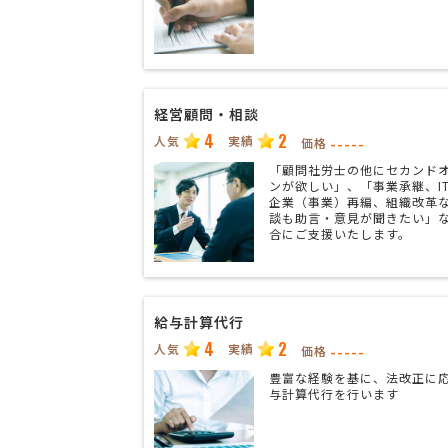
経営顧問・相談
4
2
人気
実績
-----
価格
「顧問社労士の他にセカンド
ンが欲しい」、「事業承継、I
企業（事業）再編、組織改革
談も助言・意見が聞きたい」
合にご支援いたします。
給与計算代行
4
2
人気
実績
-----
価格
豊富な経験を基に、法改正に
与計算代行を行います