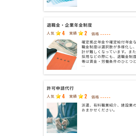
退職金・企業年金制度
4
2
人気
実績
-----
価格
確定拠出年金や確定給付年金
職金制度は選択肢が多様化し
計が難しくなっています。ま
採用などの際にも、退職金制
等は賃金・労働条件のひとつ
…
許可申請代行
4
2
人気
実績
-----
価格
派遣、有料職業紹介、建設業
おまかせください。