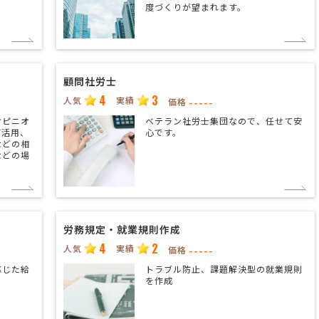
度づくりが望まれます。
顧問社労士
4
3
人気
実績
-----
価格
オピニオ
ベテラン社労士集団なので、任せて安
T活用、
心です。
などの相
などの場
労務規定・就業規則作成
4
2
人気
実績
-----
価格
応じた給
トラブル防止、課題解決型の就業規則
を作成