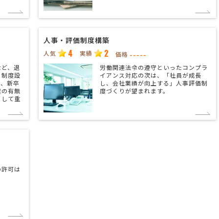
人事・評価制度構築
4
2
人気
実績
-----
価格
など、退
労働関連法令の遵守といったコンプラ
、制度設
イアンス対応の次は、「社員が成長
た、新卒
し、会社業績が向上する」人事評価制
度の有無
度づくりが望まれます。
として重
の許可は