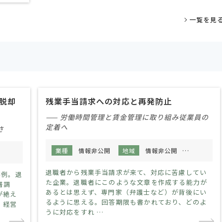
一覧を見
脱却
残業手当請求への対応と再発防止
—— 労働時間管理と賃金管理に取り組み従業員の
定着へ
さ
業種
情報非公開
地域
情報非公開
規模
情
規模
情報非公開
退職者から残業手当請求が来て、対応に苦慮してい
事例。退
た企業。退職者にこのような文章を作成する能力が
署調
あるとは思えず、専門家（弁護士など）が背後にい
が絶え
るように思える。回答期限も書かれており、どのよ
、経営
うに対応をすれ …