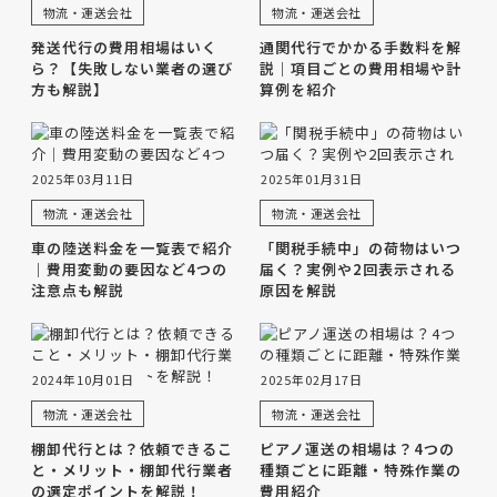
物流・運送会社
物流・運送会社
発送代行の費用相場はいく
通関代行でかかる手数料を解
ら？【失敗しない業者の選び
説｜項目ごとの費用相場や計
方も解説】
算例を紹介
2025年03月11日
2025年01月31日
物流・運送会社
物流・運送会社
車の陸送料金を一覧表で紹介
「関税手続中」の荷物はいつ
｜費用変動の要因など4つの
届く？実例や2回表示される
注意点も解説
原因を解説
2024年10月01日
2025年02月17日
物流・運送会社
物流・運送会社
棚卸代行とは？依頼できるこ
ピアノ運送の相場は？4つの
と・メリット・棚卸代行業者
種類ごとに距離・特殊作業の
の選定ポイントを解説！
費用紹介