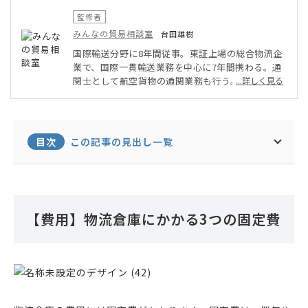
監修者
みんなの貿易相談室
台田雄樹
国際輸送分野に8年間従事。東証上場の総合物流企
業で、国際一貫輸送業務を中心に7年間携わる。通
関士として航空貨物の通関業務も行う。またミャン
...詳しく見る
マーへ6ヵ月間駐在し、現地の物流事情の調査や営
業も経験する。その後大手自動車部品メーカーへ転
職。現在は国内、海外工場間の国際輸送業務、及び
貿易企画に従事する。北南米、中国、ベトナム、フ
目次
この記事の見出し一覧
ィリピンの輸送を担当。日本と海外拠点間だけでな
く、海外拠点同士の輸送管理も行っている。
【費用】物流倉庫にかかる3つの固定費