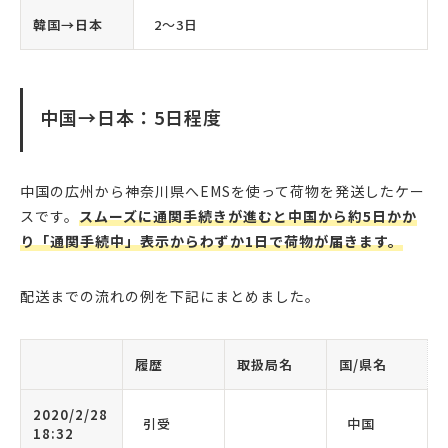
韓国→日本
2〜3日
中国→日本：5日程度
中国の広州から神奈川県へEMSを使って荷物を発送したケー
スです。
スムーズに通関手続きが進むと中国から約5日かか
り「通関手続中」表示からわずか1日で荷物が届きます。
配送までの流れの例を下記にまとめました。
履歴
取扱局名
国/県名
2020/2/28
引受
中国
18:32