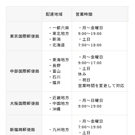
配達地域
営業時間
税
・一都六県
・月〜金曜日
・東北地方
9:00〜19:00
東京国際郵便局
・新潟
・土日
・北海道
7:00〜18:00
・月〜金曜日
・東海地方
9:00〜17:00
・長野
・土日
中部国際郵便局
・富山
休み
・石川
・祝日
・福井
営業時間を変更して対応
・近畿地方
・月〜日曜日
大阪国際郵便局
・中国地方
9:00〜19:00
・沖縄
・月〜金曜日
7:00〜19:00
新福岡郵便局
・九州地方
・土日