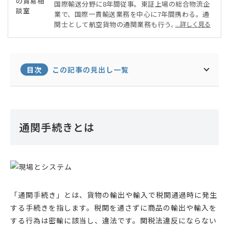
国際輸送分野に8年間従事。東証上場の総合物流企
業で、国際一貫輸送業務を中心に7年間携わる。通
関士として航空貨物の通関業務も行う。またミャン
...詳しく見る
マーへ6ヵ月間駐在し、現地の物流事情の調査や営
業も経験する。その後大手自動車部品メーカーへ転
職。現在は国内、海外工場間の国際輸送業務、及び
貿易企画に従事する。北南米、中国、ベトナム、フ
目次
この記事の見出し一覧
ィリピンの輸送を担当。日本と海外拠点間だけでな
く、海外拠点同士の輸送管理も行っている。
通関手続きとは
「通関手続き」とは、貨物の輸出や輸入で税関通過時に発生
する手続きを指します。税関を通さずに商品の輸出や輸入を
する行為は密輸に該当し、違法です。関税法違反にならない