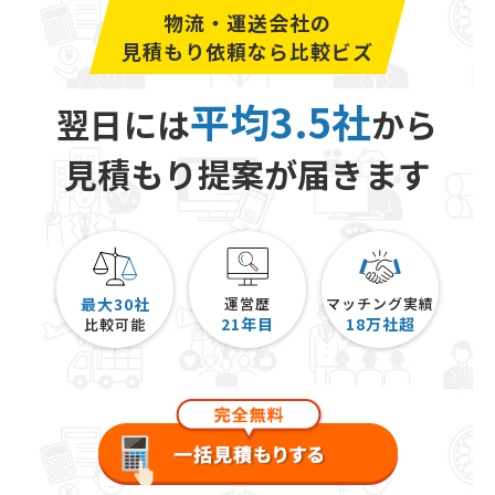
物流・運送会社の
見積もり依頼なら比較ビズ
平均3.5社
翌日には
から
見積もり提案が届きます
最大30社
運営歴
マッチング実績
21
年目
18
万社超
比較可能