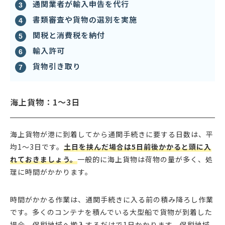
通関業者が輸入申告を代行
書類審査や貨物の選別を実施
関税と消費税を納付
輸入許可
貨物引き取り
海上貨物：1〜3日
海上貨物が港に到着してから通関手続きに要する日数は、平
均1〜3日です。
土日を挟んだ場合は5日前後かかると頭に入
れておきましょう。
一般的に海上貨物は荷物の量が多く、処
理に時間がかかります。
時間がかかる作業は、通関手続きに入る前の積み降ろし作業
です。多くのコンテナを積んでいる大型船で貨物が到着した
場合、保税地域へ搬入するだけで1日かかります。保税地域