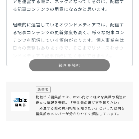
アを運営する際に、ネックとなってくるのは、配信す
る記事コンテンツの用意になるかと思います。
組織的に運営しているオウンドメディアでは、配信す
る記事コンテンツの更新頻度も高く、様々な記事コン
テンツを配信している傾向があります。個人事業主は
日々の業務もありますので、そこまでリソースをオウ
ンドメディアの記事作成に割く事ができません。
しかし個人事業主の有利な点は、携わる業務に対し、
深い知識を持っている事になります。そこで記事作成
方法のひとつとしてオススメするのは、携わる業務に
執筆者
関する書籍を1冊執筆するイメージで、原稿を用意す
比較ビズ編集部では、BtoB向けに様々な業種の発注に
る事です。
役立つ情報を発信。「発注先の選び方を知りたい」
「外注する際の費用相場を知りたい」といった疑問を
編集部のメンバーが分かりやすく解説しています。
書籍のタイトルを考え、書籍の目次に相当する見出し
を仮に30個作るとして、原稿を用意したら、最終的に
はその見出しが記事コンテンツのタイトルとなる30本