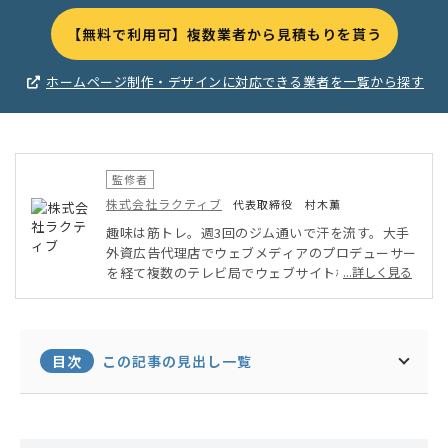
【無料で利用可】複数業者から見積もりを貰う
ホームページ制作・デザインに対応できる業者を一覧から探す
監修者
株式会社ラクティブ
代表取締役 村木薫
趣味は筋トレ。週3回のジム通いで汗を流す。大手
外資広告代理店でウェブメディアのプロデューサー
を経て複数のテレビ局でウェブサイト構築のPMを
...詳しく見る
担当する。その後株式会社ラクティブの代表取締役
に就任。出版社など様々な企業に対して、オンライ
ンメディアの構築やコンサルティング、収益化支援
を行い、メディア運用開始から1年で100万PVを超
目次
この記事の見出し一覧
えるサイトを複数立ち上げるなどの実績を持つ。現
在は中小企業を中心にWEBマーケティングを支援。