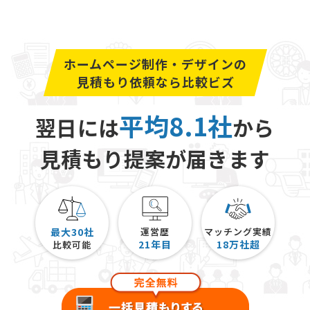
の原稿が完成する事になります。完成した1冊の書籍
は、電子書籍化して個人事業の活動に役立てる事も可
能です。
ホームページ制作・デザインの
組織的なオウンドメディアより高品質な記事を配信
見積もり依頼なら比較ビズ
し、そのオウンドメディアの価値を高める事が個人事
業主のオウンドメディアの成功のポイントとなりま
平均8.1社
翌日には
から
す。
見積もり提案が届きます
最大30社
運営歴
マッチング実績
21
年目
18
万社超
比較可能