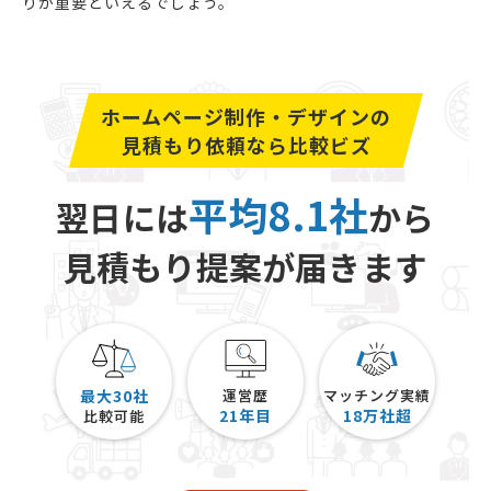
りが重要といえるでしょう。
ホームページ制作・デザインの
見積もり依頼なら比較ビズ
平均8.1社
翌日には
から
見積もり提案が届きます
最大30社
運営歴
マッチング実績
21
年目
18
万社超
比較可能