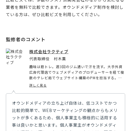
業者を無料で比較できます。オウンドメディア制作を検討し
ている方は、ぜひ比較ビズを利用してください。
株式会社ラクティブ
代表取締役 村木薫
趣味は筋トレ。週3回のジム通いで汗を流す。大手外資
広告代理店でウェブメディアのプロデューサーを経て複
数のテレビ局でウェブサイト構築のPMを担当する。そ
の後株式会社ラクティブの代表取締役に就任。出版社な
詳しく見る
ど様々な企業に対して、オンラインメディアの構築やコ
ンサルティング、収益化支援を行い、メディア運用開始
から1年で100万PVを超えるサイトを複数立ち上げるな
オウンドメディアの立ち上げ自体は、低コストでかつ
どの実績を持つ。現在は中小企業を中心にWEBマーケテ
比較的簡単で、WEBマーケティングの観点からもメリ
ィングを支援。
ットが多くあるため、個人事業主も積極的に活用する
事は良いかと思います。個人事業主がオウンドメディ